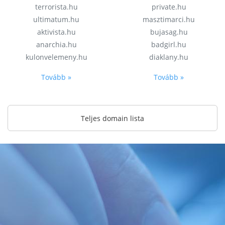
terrorista.hu
private.hu
ultimatum.hu
masztimarci.hu
aktivista.hu
bujasag.hu
anarchia.hu
badgirl.hu
kulonvelemeny.hu
diaklany.hu
Tovább »
Tovább »
Teljes domain lista