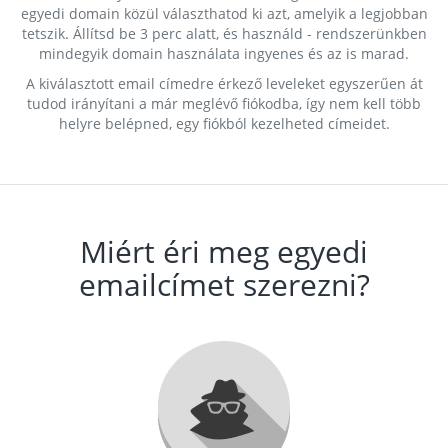
egyedi domain közül választhatod ki azt, amelyik a legjobban
tetszik. Állítsd be 3 perc alatt, és használd - rendszerünkben
mindegyik domain használata ingyenes és az is marad.
A kiválasztott email címedre érkező leveleket egyszerűen át
tudod irányítani a már meglévő fiókodba, így nem kell több
helyre belépned, egy fiókból kezelheted címeidet.
Miért éri meg egyedi
emailcímet szerezni?