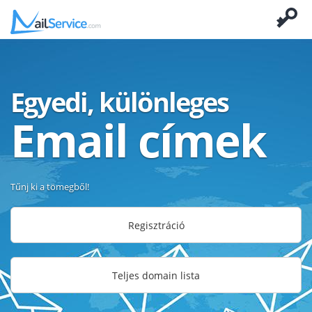
Egyedi, különleges
Email címek
Tűnj ki a tömegből!
Regisztráció
Teljes domain lista