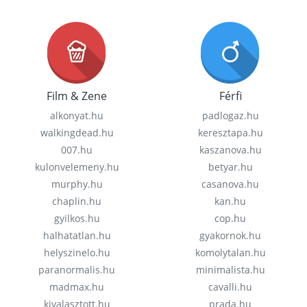
Film & Zene
Férfi
alkonyat.hu
padlogaz.hu
walkingdead.hu
keresztapa.hu
007.hu
kaszanova.hu
kulonvelemeny.hu
betyar.hu
murphy.hu
casanova.hu
chaplin.hu
kan.hu
gyilkos.hu
cop.hu
halhatatlan.hu
gyakornok.hu
helyszinelo.hu
komolytalan.hu
paranormalis.hu
minimalista.hu
madmax.hu
cavalli.hu
kivalasztott.hu
prada.hu