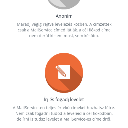
Anonim
Maradj végig rejtve levelezés közben. A címzettek
csak a MailService címed látják, a cél fiókod címe
nem derül ki sem most, sem később.
Írj és fogadj levelet
A MailService-en teljes értékű címeket hozhatsz létre.
Nem csak fogadni tudod a leveleid a cél fiókodban,
de írni is tudsz levelet a MailService-es címeidről.