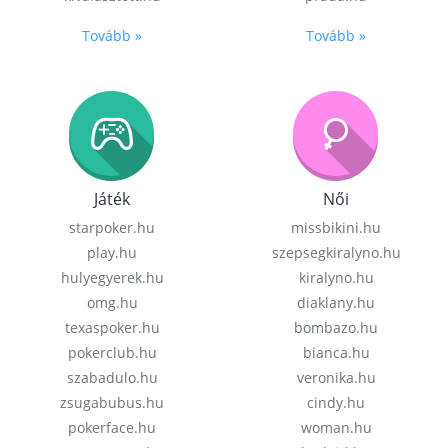
Tovább »
Tovább »
Játék
Női
starpoker.hu
missbikini.hu
play.hu
szepsegkiralyno.hu
hulyegyerek.hu
kiralyno.hu
omg.hu
diaklany.hu
texaspoker.hu
bombazo.hu
pokerclub.hu
bianca.hu
szabadulo.hu
veronika.hu
zsugabubus.hu
cindy.hu
pokerface.hu
woman.hu