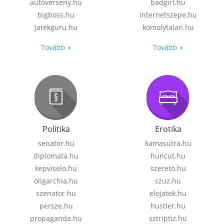
autoverseny.hu
badgirl.hu
bigboss.hu
internetszepe.hu
jatekguru.hu
komolytalan.hu
Tovább »
Tovább »
Politika
Erotika
senator.hu
kamasutra.hu
diplomata.hu
huncut.hu
kepviselo.hu
szereto.hu
oligarchia.hu
szuz.hu
szenator.hu
elojatek.hu
persze.hu
hustler.hu
propaganda.hu
sztriptiz.hu