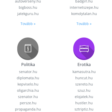
autoverseny.hu
badgirl.hu
bigboss.hu
internetszepe.hu
jatekguru.hu
komolytalan.hu
Tovább »
Tovább »
Politika
Erotika
senator.hu
kamasutra.hu
diplomata.hu
huncut.hu
kepviselo.hu
szereto.hu
oligarchia.hu
szuz.hu
szenator.hu
elojatek.hu
persze.hu
hustler.hu
propaganda.hu
sztriptiz.hu