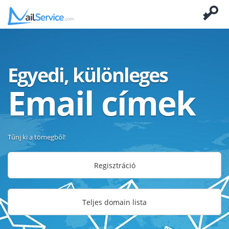
Egyedi, különleges
Email címek
Tűnj ki a tömegből!
Regisztráció
Teljes domain lista