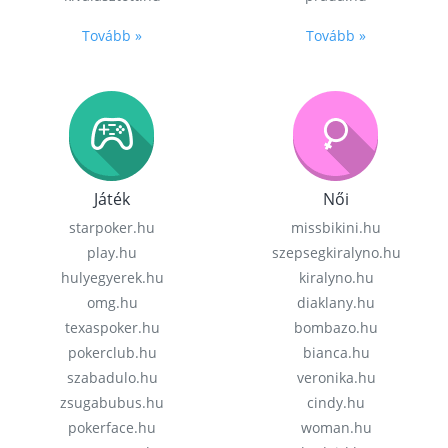
Tovább »
Tovább »
Játék
Női
starpoker.hu
missbikini.hu
play.hu
szepsegkiralyno.hu
hulyegyerek.hu
kiralyno.hu
omg.hu
diaklany.hu
texaspoker.hu
bombazo.hu
pokerclub.hu
bianca.hu
szabadulo.hu
veronika.hu
zsugabubus.hu
cindy.hu
pokerface.hu
woman.hu