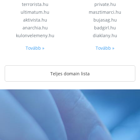
terrorista.hu
private.hu
ultimatum.hu
masztimarci.hu
aktivista.hu
bujasag.hu
anarchia.hu
badgirl.hu
kulonvelemeny.hu
diaklany.hu
Tovább »
Tovább »
Teljes domain lista