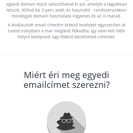
egyedi domain közül választhatod ki azt, amelyik a legjobban
tetszik. Állítsd be 3 perc alatt, és használd - rendszerünkben
mindegyik domain használata ingyenes és az is marad.
A kiválasztott email címedre érkező leveleket egyszerűen át
tudod irányítani a már meglévő fiókodba, így nem kell több
helyre belépned, egy fiókból kezelheted címeidet.
Miért éri meg egyedi
emailcímet szerezni?