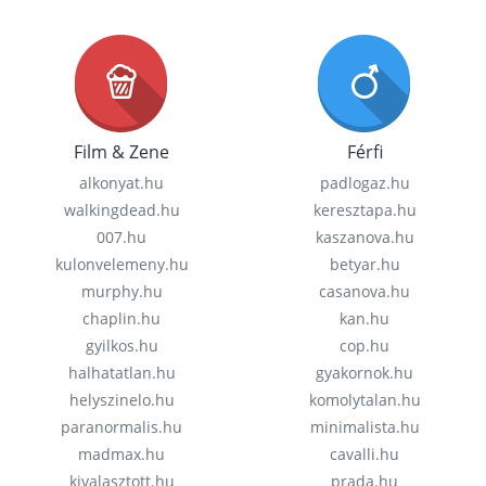
Film & Zene
Férfi
alkonyat.hu
padlogaz.hu
walkingdead.hu
keresztapa.hu
007.hu
kaszanova.hu
kulonvelemeny.hu
betyar.hu
murphy.hu
casanova.hu
chaplin.hu
kan.hu
gyilkos.hu
cop.hu
halhatatlan.hu
gyakornok.hu
helyszinelo.hu
komolytalan.hu
paranormalis.hu
minimalista.hu
madmax.hu
cavalli.hu
kivalasztott.hu
prada.hu