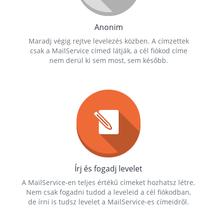
Anonim
Maradj végig rejtve levelezés közben. A címzettek
csak a MailService címed látják, a cél fiókod címe
nem derül ki sem most, sem később.
Írj és fogadj levelet
A MailService-en teljes értékű címeket hozhatsz létre.
Nem csak fogadni tudod a leveleid a cél fiókodban,
de írni is tudsz levelet a MailService-es címeidről.