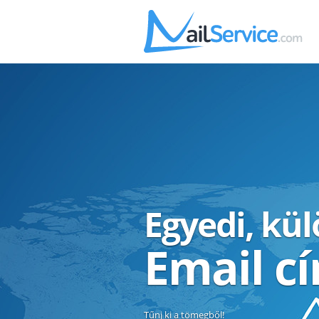
Egyedi, kü
Email c
Tűnj ki a tömegből!