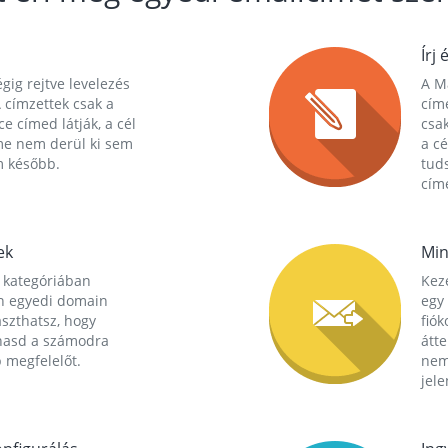
Írj 
gig rejtve levelezés
A Ma
 címzettek csak a
cím
ce címed látják, a cél
csak
me nem derül ki sem
a cé
m később.
tuds
címe
ek
Min
 kategóriában
Kez
n egyedi domain
egy 
aszthatsz, hogy
fió
hasd a számodra
átt
 megfelelőt.
nem
jele