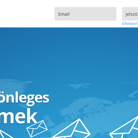
Elfelejtet
lönleges
ímek