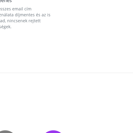
yenes
összes email cím
nálata díjmentes és az is
d, nincsenek rejtett
ségek.