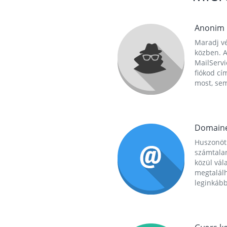
Anonim
Maradj vé
közben. A
MailServi
fiókod cí
most, se
Domain
Huszonöt
számtala
közül vál
megtalál
leginkább