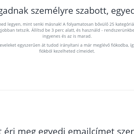
gadnak személyre szabott, egyed
címed legyen, mint senki másnak! A folyamatosan bővülő 25 kategóri
egjobban tetszik. Állítsd be 3 perc alatt, és használd - rendszerü
ingyenes és az is marad.
leveleket egyszerűen át tudod irányítani a már meglévő fiókodba, í
fiókból kezelheted címeidet.
t éri meg egyedi emailcímet szer