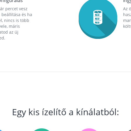
nfigurálás
Ing
ár percet vesz
Az 
 beállítása és ha
hasz
l, nincs is több
mara
ele, máris
költ
tod az új
ed.
Egy kis ízelítő a kínálatból: