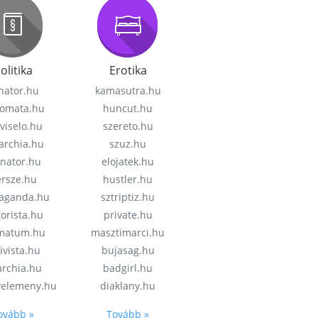
olitika
Erotika
nator.hu
kamasutra.hu
lomata.hu
huncut.hu
viselo.hu
szereto.hu
garchia.hu
szuz.hu
enator.hu
elojatek.hu
rsze.hu
hustler.hu
aganda.hu
sztriptiz.hu
rorista.hu
private.hu
imatum.hu
masztimarci.hu
ivista.hu
bujasag.hu
archia.hu
badgirl.hu
velemeny.hu
diaklany.hu
ovább »
Tovább »