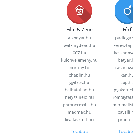
Film & Zene
Férfi
alkonyat.hu
padloga
walkingdead.hu
keresztap
007.hu
kaszanov
kulonvelemeny.hu
betyar.
murphy.hu
casanov
chaplin.hu
kan.h
gyilkos.hu
cop.h
halhatatlan.hu
gyakorno
helyszinelo.hu
komolytal
paranormalis.hu
minimalis
madmax.hu
cavalli
kivalasztott.hu
prada.
Tovább »
Tovább