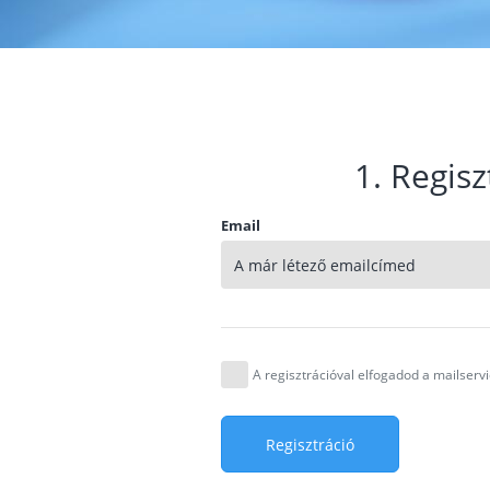
1. Regisz
Email
A regisztrációval elfogadod a mailser
Regisztráció