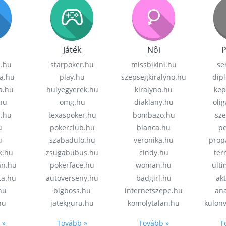
Játék
Női
P
z.hu
starpoker.hu
missbikini.hu
se
a.hu
play.hu
szepsegkiralyno.hu
dip
a.hu
hulyegyerek.hu
kiralyno.hu
kep
hu
omg.hu
diaklany.hu
oli
a.hu
texaspoker.hu
bombazo.hu
sz
u
pokerclub.hu
bianca.hu
pe
u
szabadulo.hu
veronika.hu
prop
k.hu
zsugabubus.hu
cindy.hu
ter
an.hu
pokerface.hu
woman.hu
ult
ta.hu
autoverseny.hu
badgirl.hu
akt
.hu
bigboss.hu
internetszepe.hu
an
hu
jatekguru.hu
komolytalan.hu
kulon
 »
Tovább »
Tovább »
T