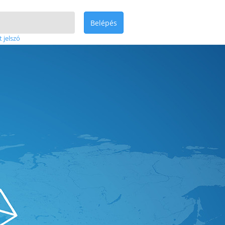
Belépés
t jelszó