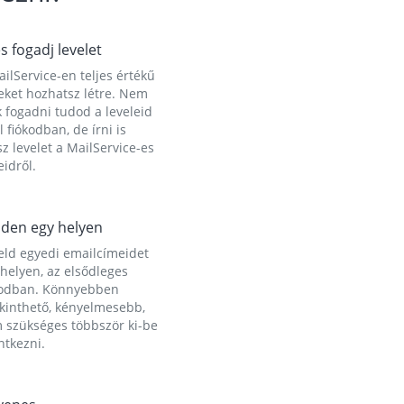
és fogadj levelet
ilService-en teljes értékű
eket hozhatsz létre. Nem
 fogadni tudod a leveleid
l fiókodban, de írni is
z levelet a MailService-es
idről.
den egy helyen
eld egyedi emailcímeidet
helyen, az elsődleges
kodban. Könnyebben
ekinthető, kényelmesebb,
 szükséges többször ki-be
ntkezni.