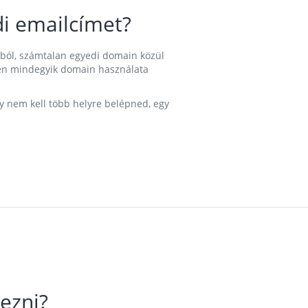
i emailcímet?
ából, számtalan egyedi domain közül
nkben mindegyik domain használata
gy nem kell több helyre belépned, egy
ezni?