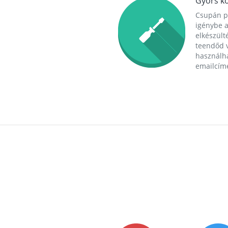
Gyors ko
Csupán p
igénybe a
elkészülté
teendőd v
használha
emailcím