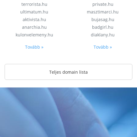
terrorista.hu
private.hu
ultimatum.hu
masztimarci.hu
aktivista.hu
bujasag.hu
anarchia.hu
badgirl.hu
kulonvelemeny.hu
diaklany.hu
Tovább »
Tovább »
Teljes domain lista