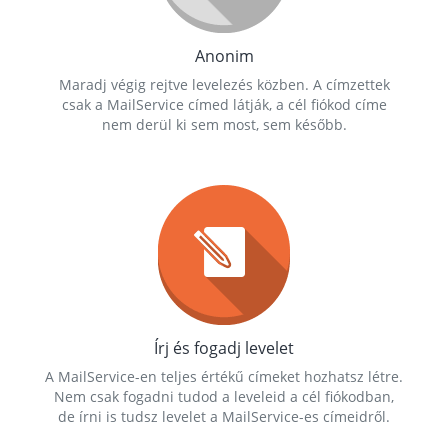
Anonim
Maradj végig rejtve levelezés közben. A címzettek
csak a MailService címed látják, a cél fiókod címe
nem derül ki sem most, sem később.
Írj és fogadj levelet
A MailService-en teljes értékű címeket hozhatsz létre.
Nem csak fogadni tudod a leveleid a cél fiókodban,
de írni is tudsz levelet a MailService-es címeidről.