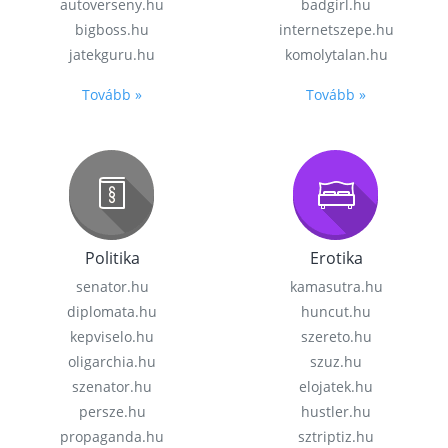
autoverseny.hu
badgirl.hu
bigboss.hu
internetszepe.hu
jatekguru.hu
komolytalan.hu
Tovább »
Tovább »
Politika
Erotika
senator.hu
kamasutra.hu
diplomata.hu
huncut.hu
kepviselo.hu
szereto.hu
oligarchia.hu
szuz.hu
szenator.hu
elojatek.hu
persze.hu
hustler.hu
propaganda.hu
sztriptiz.hu