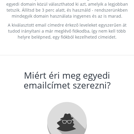
egyedi domain közül választhatod ki azt, amelyik a legjobban
tetszik. Állítsd be 3 perc alatt, és használd - rendszerünkben
mindegyik domain használata ingyenes és az is marad.
A kiválasztott email címedre érkező leveleket egyszerűen át
tudod irányítani a már meglévő fiókodba, így nem kell több
helyre belépned, egy fiókból kezelheted címeidet.
Miért éri meg egyedi
emailcímet szerezni?