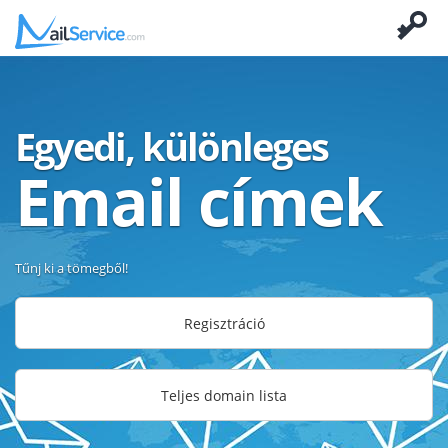
Egyedi, különleges
Email címek
Tűnj ki a tömegből!
Regisztráció
Teljes domain lista