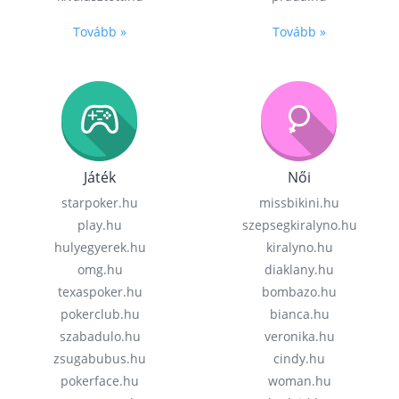
Tovább »
Tovább »
Játék
Női
starpoker.hu
missbikini.hu
play.hu
szepsegkiralyno.hu
hulyegyerek.hu
kiralyno.hu
omg.hu
diaklany.hu
texaspoker.hu
bombazo.hu
pokerclub.hu
bianca.hu
szabadulo.hu
veronika.hu
zsugabubus.hu
cindy.hu
pokerface.hu
woman.hu