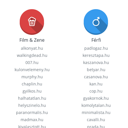
Film & Zene
Férfi
alkonyat.hu
padlogaz.hu
walkingdead.hu
keresztapa.hu
007.hu
kaszanova.hu
kulonvelemeny.hu
betyar.hu
murphy.hu
casanova.hu
chaplin.hu
kan.hu
gyilkos.hu
cop.hu
halhatatlan.hu
gyakornok.hu
helyszinelo.hu
komolytalan.hu
paranormalis.hu
minimalista.hu
madmax.hu
cavalli.hu
kivalasztott.hu
prada.hu