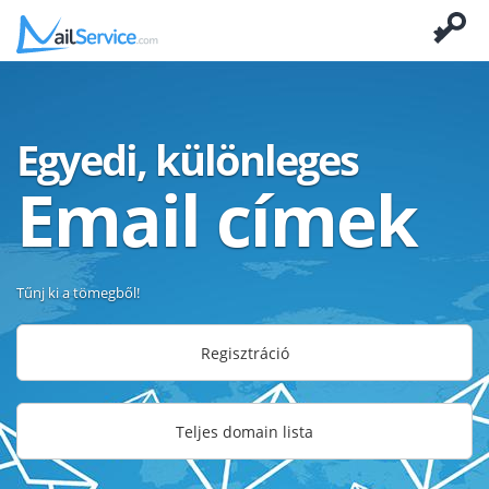
Egyedi, különleges
Email címek
Tűnj ki a tömegből!
Regisztráció
Teljes domain lista