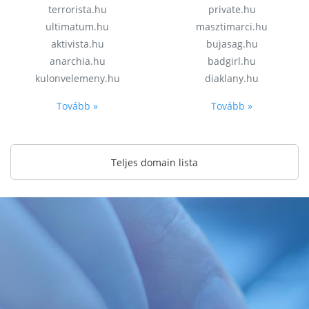
terrorista.hu
private.hu
ultimatum.hu
masztimarci.hu
aktivista.hu
bujasag.hu
anarchia.hu
badgirl.hu
kulonvelemeny.hu
diaklany.hu
Tovább »
Tovább »
Teljes domain lista