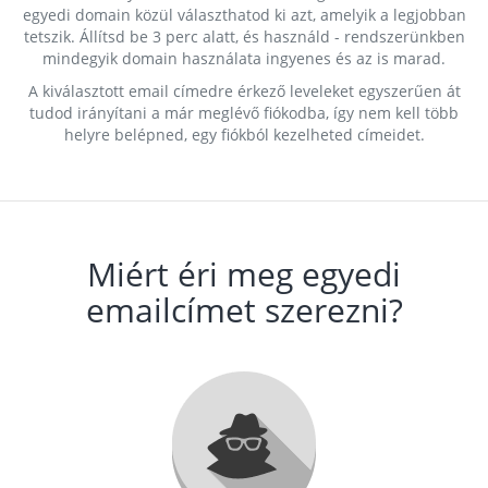
egyedi domain közül választhatod ki azt, amelyik a legjobban
tetszik. Állítsd be 3 perc alatt, és használd - rendszerünkben
mindegyik domain használata ingyenes és az is marad.
A kiválasztott email címedre érkező leveleket egyszerűen át
tudod irányítani a már meglévő fiókodba, így nem kell több
helyre belépned, egy fiókból kezelheted címeidet.
Miért éri meg egyedi
emailcímet szerezni?