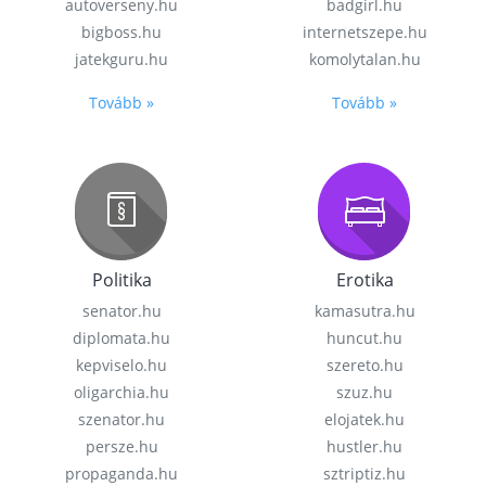
autoverseny.hu
badgirl.hu
bigboss.hu
internetszepe.hu
jatekguru.hu
komolytalan.hu
Tovább »
Tovább »
Politika
Erotika
senator.hu
kamasutra.hu
diplomata.hu
huncut.hu
kepviselo.hu
szereto.hu
oligarchia.hu
szuz.hu
szenator.hu
elojatek.hu
persze.hu
hustler.hu
propaganda.hu
sztriptiz.hu