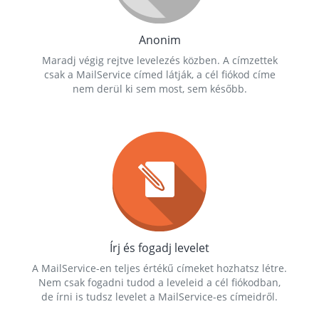
Anonim
Maradj végig rejtve levelezés közben. A címzettek
csak a MailService címed látják, a cél fiókod címe
nem derül ki sem most, sem később.
Írj és fogadj levelet
A MailService-en teljes értékű címeket hozhatsz létre.
Nem csak fogadni tudod a leveleid a cél fiókodban,
de írni is tudsz levelet a MailService-es címeidről.