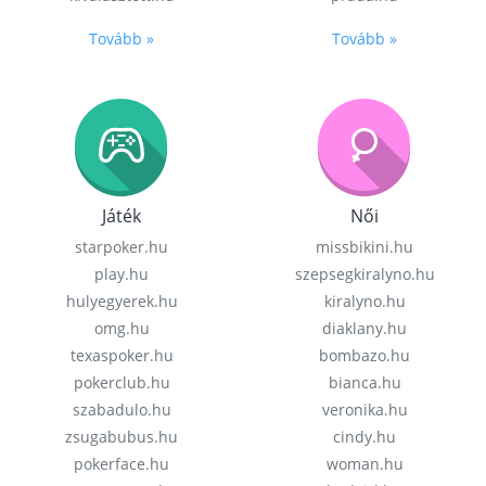
Tovább »
Tovább »
Játék
Női
starpoker.hu
missbikini.hu
play.hu
szepsegkiralyno.hu
hulyegyerek.hu
kiralyno.hu
omg.hu
diaklany.hu
texaspoker.hu
bombazo.hu
pokerclub.hu
bianca.hu
szabadulo.hu
veronika.hu
zsugabubus.hu
cindy.hu
pokerface.hu
woman.hu