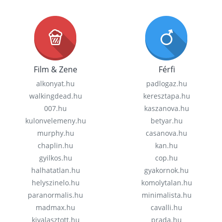
Film & Zene
Férfi
alkonyat.hu
padlogaz.hu
walkingdead.hu
keresztapa.hu
007.hu
kaszanova.hu
kulonvelemeny.hu
betyar.hu
murphy.hu
casanova.hu
chaplin.hu
kan.hu
gyilkos.hu
cop.hu
halhatatlan.hu
gyakornok.hu
helyszinelo.hu
komolytalan.hu
paranormalis.hu
minimalista.hu
madmax.hu
cavalli.hu
kivalasztott.hu
prada.hu