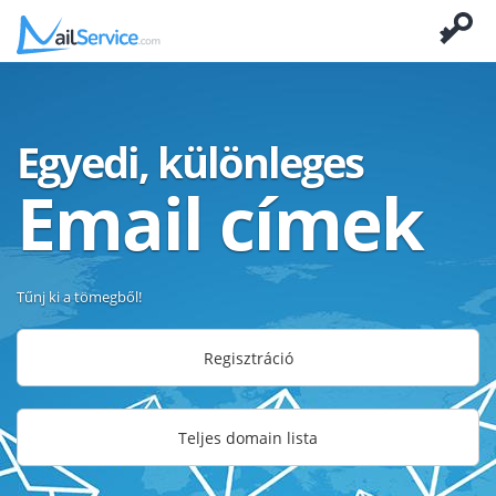
Egyedi, különleges
Email címek
Tűnj ki a tömegből!
Regisztráció
Teljes domain lista