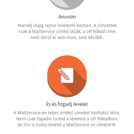
Anonim
Maradj végig rejtve levelezés közben. A címzettek
csak a MailService címed látják, a cél fiókod címe
nem derül ki sem most, sem később.
Írj és fogadj levelet
A MailService-en teljes értékű címeket hozhatsz létre.
Nem csak fogadni tudod a leveleid a cél fiókodban,
de írni is tudsz levelet a MailService-es címeidről.