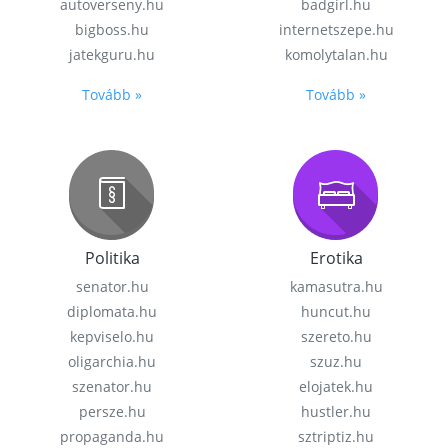
autoverseny.hu
badgirl.hu
bigboss.hu
internetszepe.hu
jatekguru.hu
komolytalan.hu
Tovább »
Tovább »
Politika
Erotika
senator.hu
kamasutra.hu
diplomata.hu
huncut.hu
kepviselo.hu
szereto.hu
oligarchia.hu
szuz.hu
szenator.hu
elojatek.hu
persze.hu
hustler.hu
propaganda.hu
sztriptiz.hu