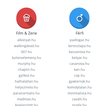
Film & Zene
Férfi
alkonyat.hu
padlogaz.hu
walkingdead.hu
keresztapa.hu
007.hu
kaszanova.hu
kulonvelemeny.hu
betyar.hu
murphy.hu
casanova.hu
chaplin.hu
kan.hu
gyilkos.hu
cop.hu
halhatatlan.hu
gyakornok.hu
helyszinelo.hu
komolytalan.hu
paranormalis.hu
minimalista.hu
madmax.hu
cavalli.hu
kivalasztott.hu
prada.hu