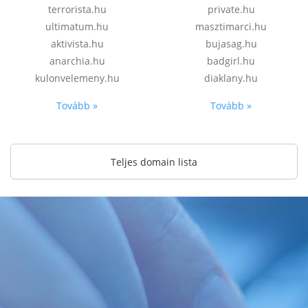
terrorista.hu
private.hu
ultimatum.hu
masztimarci.hu
aktivista.hu
bujasag.hu
anarchia.hu
badgirl.hu
kulonvelemeny.hu
diaklany.hu
Tovább »
Tovább »
Teljes domain lista