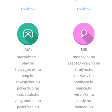
Tovább »
Tovább »
Játék
Női
starpoker.hu
missbikini.hu
play.hu
szepsegkiralyno.hu
hulyegyerek.hu
kiralyno.hu
omg.hu
diaklany.hu
texaspoker.hu
bombazo.hu
pokerclub.hu
bianca.hu
szabadulo.hu
veronika.hu
zsugabubus.hu
cindy.hu
pokerface.hu
woman.hu