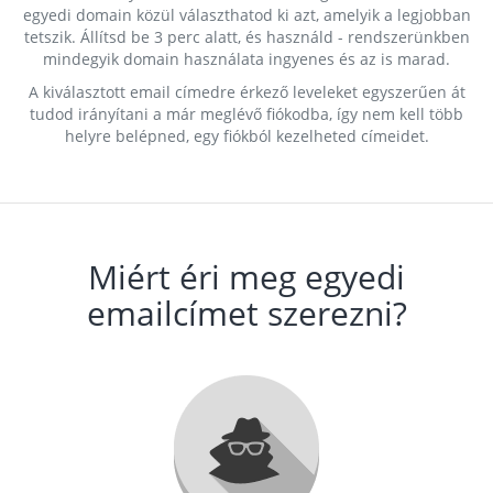
egyedi domain közül választhatod ki azt, amelyik a legjobban
tetszik. Állítsd be 3 perc alatt, és használd - rendszerünkben
mindegyik domain használata ingyenes és az is marad.
A kiválasztott email címedre érkező leveleket egyszerűen át
tudod irányítani a már meglévő fiókodba, így nem kell több
helyre belépned, egy fiókból kezelheted címeidet.
Miért éri meg egyedi
emailcímet szerezni?