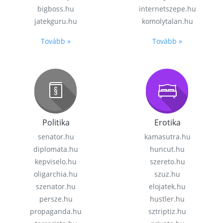
bigboss.hu
internetszepe.hu
jatekguru.hu
komolytalan.hu
Tovább »
Tovább »
Politika
Erotika
senator.hu
kamasutra.hu
diplomata.hu
huncut.hu
kepviselo.hu
szereto.hu
oligarchia.hu
szuz.hu
szenator.hu
elojatek.hu
persze.hu
hustler.hu
propaganda.hu
sztriptiz.hu