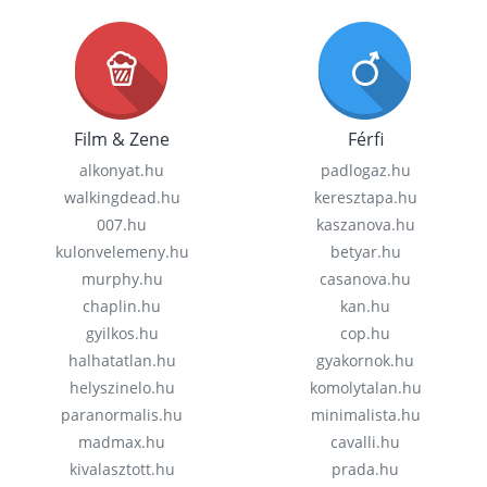
Film & Zene
Férfi
alkonyat.hu
padlogaz.hu
walkingdead.hu
keresztapa.hu
007.hu
kaszanova.hu
kulonvelemeny.hu
betyar.hu
murphy.hu
casanova.hu
chaplin.hu
kan.hu
gyilkos.hu
cop.hu
halhatatlan.hu
gyakornok.hu
helyszinelo.hu
komolytalan.hu
paranormalis.hu
minimalista.hu
madmax.hu
cavalli.hu
kivalasztott.hu
prada.hu