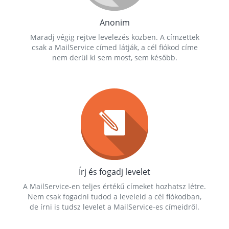
Anonim
Maradj végig rejtve levelezés közben. A címzettek
csak a MailService címed látják, a cél fiókod címe
nem derül ki sem most, sem később.
Írj és fogadj levelet
A MailService-en teljes értékű címeket hozhatsz létre.
Nem csak fogadni tudod a leveleid a cél fiókodban,
de írni is tudsz levelet a MailService-es címeidről.