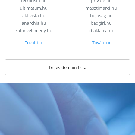
terrorista.hu
private.hu
ultimatum.hu
masztimarci.hu
aktivista.hu
bujasag.hu
anarchia.hu
badgirl.hu
kulonvelemeny.hu
diaklany.hu
Tovább »
Tovább »
Teljes domain lista