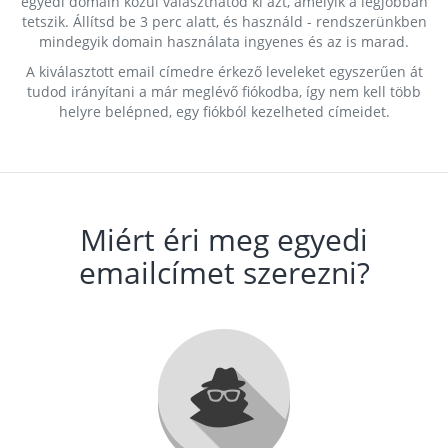
egyedi domain közül választhatod ki azt, amelyik a legjobban
tetszik. Állítsd be 3 perc alatt, és használd - rendszerünkben
mindegyik domain használata ingyenes és az is marad.
A kiválasztott email címedre érkező leveleket egyszerűen át
tudod irányítani a már meglévő fiókodba, így nem kell több
helyre belépned, egy fiókból kezelheted címeidet.
Miért éri meg egyedi
emailcímet szerezni?