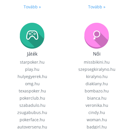
Tovább »
Tovább »
Játék
Női
starpoker.hu
missbikini.hu
play.hu
szepsegkiralyno.hu
hulyegyerek.hu
kiralyno.hu
omg.hu
diaklany.hu
texaspoker.hu
bombazo.hu
pokerclub.hu
bianca.hu
szabadulo.hu
veronika.hu
zsugabubus.hu
cindy.hu
pokerface.hu
woman.hu
autoverseny.hu
badgirl.hu