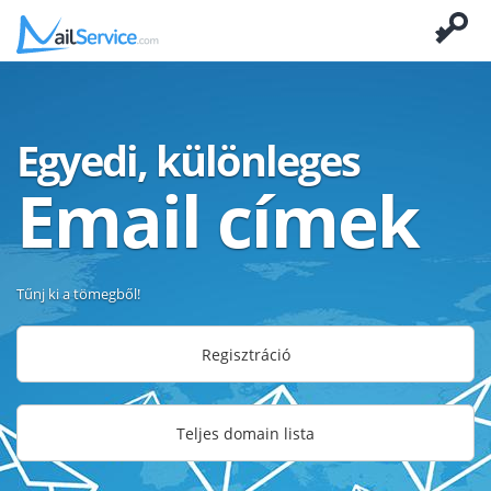
Egyedi, különleges
Email címek
Tűnj ki a tömegből!
Regisztráció
Teljes domain lista