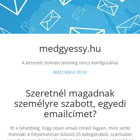
medgyessy.hu
A keresett domain jelenleg nincs konfigurálva!
Nézz körül itt is!
Szeretnél magadnak
személyre szabott, egyedi
emailcímet?
Itt a lehetőség, hogy olyan email címed legyen, mint senki
másnak! A folyamatosan bővülő 25 kategóriából, számtalan