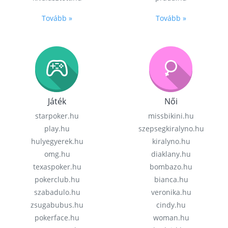
Tovább »
Tovább »
Játék
Női
starpoker.hu
missbikini.hu
play.hu
szepsegkiralyno.hu
hulyegyerek.hu
kiralyno.hu
omg.hu
diaklany.hu
texaspoker.hu
bombazo.hu
pokerclub.hu
bianca.hu
szabadulo.hu
veronika.hu
zsugabubus.hu
cindy.hu
pokerface.hu
woman.hu