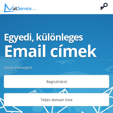
Egyedi, különleges
Email címek
Tűnj ki a tömegből!
Regisztráció
Teljes domain lista