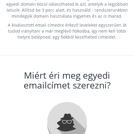
egyedi domain közül választhatod ki azt, amelyik a legjobban
tetszik. Állítsd be 3 perc alatt, és használd - rendszerünkben
mindegyik domain használata ingyenes és az is marad.
A kiválasztott email címedre érkező leveleket egyszerűen át
tudod irányítani a már meglévő fiókodba, így nem kell több
helyre belépned, egy fiókból kezelheted címeidet.
Miért éri meg egyedi
emailcímet szerezni?