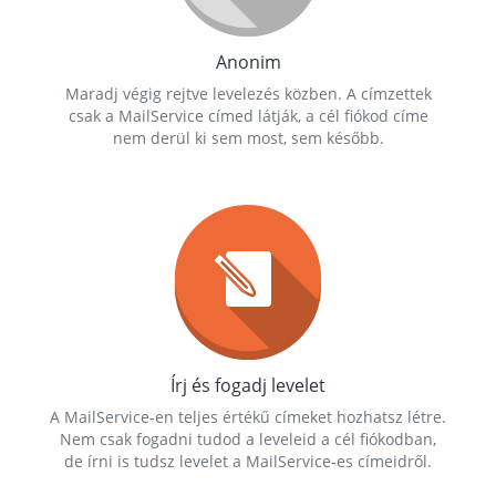
Anonim
Maradj végig rejtve levelezés közben. A címzettek
csak a MailService címed látják, a cél fiókod címe
nem derül ki sem most, sem később.
Írj és fogadj levelet
A MailService-en teljes értékű címeket hozhatsz létre.
Nem csak fogadni tudod a leveleid a cél fiókodban,
de írni is tudsz levelet a MailService-es címeidről.