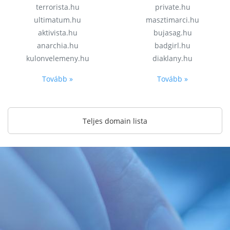
terrorista.hu
private.hu
ultimatum.hu
masztimarci.hu
aktivista.hu
bujasag.hu
anarchia.hu
badgirl.hu
kulonvelemeny.hu
diaklany.hu
Tovább »
Tovább »
Teljes domain lista