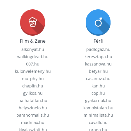
Film & Zene
Férfi
alkonyat.hu
padlogaz.hu
walkingdead.hu
keresztapa.hu
007.hu
kaszanova.hu
kulonvelemeny.hu
betyar.hu
murphy.hu
casanova.hu
chaplin.hu
kan.hu
gyilkos.hu
cop.hu
halhatatlan.hu
gyakornok.hu
helyszinelo.hu
komolytalan.hu
paranormalis.hu
minimalista.hu
madmax.hu
cavalli.hu
kivalasztott.hu
prada.hu