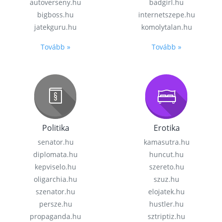
autoverseny.hu
badgirl.hu
bigboss.hu
internetszepe.hu
jatekguru.hu
komolytalan.hu
Tovább »
Tovább »
Politika
Erotika
senator.hu
kamasutra.hu
diplomata.hu
huncut.hu
kepviselo.hu
szereto.hu
oligarchia.hu
szuz.hu
szenator.hu
elojatek.hu
persze.hu
hustler.hu
propaganda.hu
sztriptiz.hu