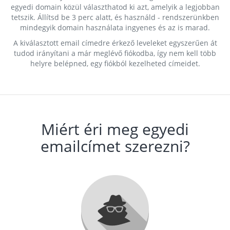
egyedi domain közül választhatod ki azt, amelyik a legjobban
tetszik. Állítsd be 3 perc alatt, és használd - rendszerünkben
mindegyik domain használata ingyenes és az is marad.
A kiválasztott email címedre érkező leveleket egyszerűen át
tudod irányítani a már meglévő fiókodba, így nem kell több
helyre belépned, egy fiókból kezelheted címeidet.
Miért éri meg egyedi
emailcímet szerezni?