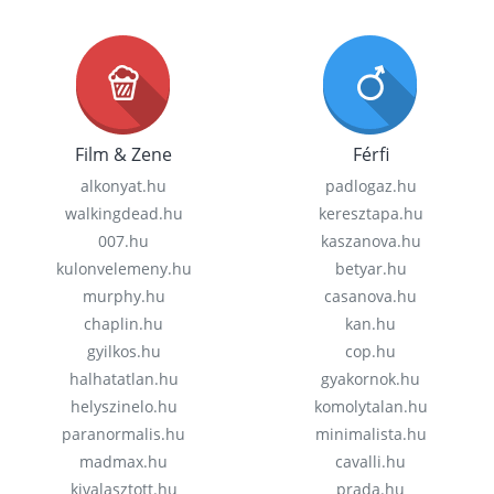
Film & Zene
Férfi
alkonyat.hu
padlogaz.hu
walkingdead.hu
keresztapa.hu
007.hu
kaszanova.hu
kulonvelemeny.hu
betyar.hu
murphy.hu
casanova.hu
chaplin.hu
kan.hu
gyilkos.hu
cop.hu
halhatatlan.hu
gyakornok.hu
helyszinelo.hu
komolytalan.hu
paranormalis.hu
minimalista.hu
madmax.hu
cavalli.hu
kivalasztott.hu
prada.hu