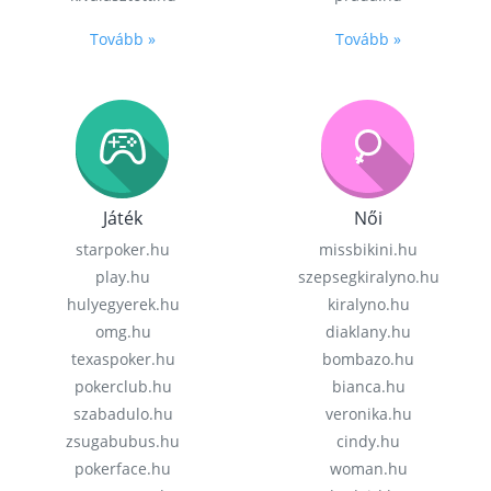
Tovább »
Tovább »
Játék
Női
starpoker.hu
missbikini.hu
play.hu
szepsegkiralyno.hu
hulyegyerek.hu
kiralyno.hu
omg.hu
diaklany.hu
texaspoker.hu
bombazo.hu
pokerclub.hu
bianca.hu
szabadulo.hu
veronika.hu
zsugabubus.hu
cindy.hu
pokerface.hu
woman.hu