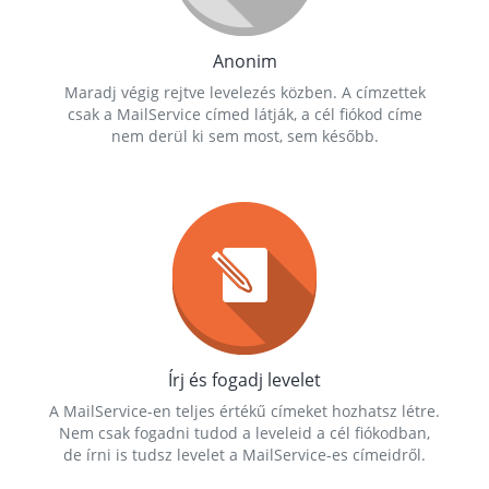
Anonim
Maradj végig rejtve levelezés közben. A címzettek
csak a MailService címed látják, a cél fiókod címe
nem derül ki sem most, sem később.
Írj és fogadj levelet
A MailService-en teljes értékű címeket hozhatsz létre.
Nem csak fogadni tudod a leveleid a cél fiókodban,
de írni is tudsz levelet a MailService-es címeidről.