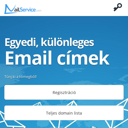
Egyedi, különleges
Email címek
Tűnj ki a tömegből!
Regisztráció
Teljes domain lista