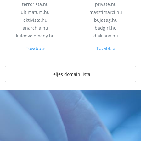
terrorista.hu
private.hu
ultimatum.hu
masztimarci.hu
aktivista.hu
bujasag.hu
anarchia.hu
badgirl.hu
kulonvelemeny.hu
diaklany.hu
Tovább »
Tovább »
Teljes domain lista