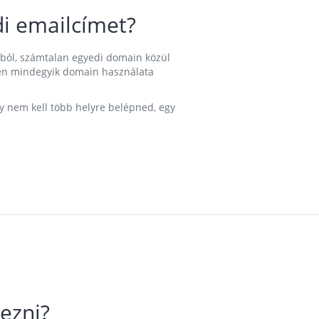
i emailcímet?
ából, számtalan egyedi domain közül
nkben mindegyik domain használata
gy nem kell több helyre belépned, egy
ezni?