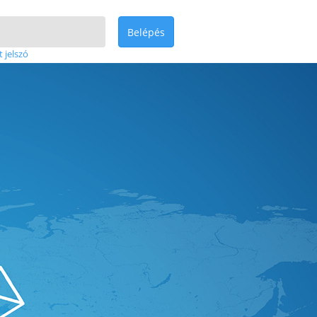
Belépés
t jelszó