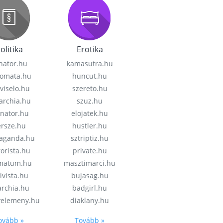
olitika
Erotika
nator.hu
kamasutra.hu
lomata.hu
huncut.hu
viselo.hu
szereto.hu
garchia.hu
szuz.hu
enator.hu
elojatek.hu
rsze.hu
hustler.hu
aganda.hu
sztriptiz.hu
rorista.hu
private.hu
imatum.hu
masztimarci.hu
ivista.hu
bujasag.hu
archia.hu
badgirl.hu
velemeny.hu
diaklany.hu
ovább »
Tovább »