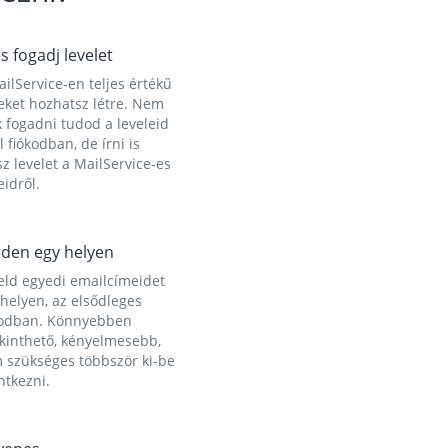
és fogadj levelet
ilService-en teljes értékű
eket hozhatsz létre. Nem
 fogadni tudod a leveleid
l fiókodban, de írni is
z levelet a MailService-es
idről.
den egy helyen
eld egyedi emailcímeidet
helyen, az elsődleges
kodban. Könnyebben
ekinthető, kényelmesebb,
 szükséges többször ki-be
ntkezni.