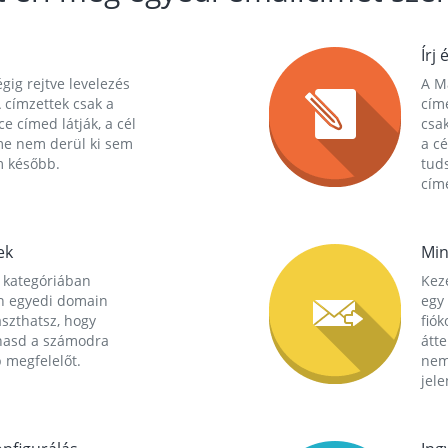
Írj 
gig rejtve levelezés
A Ma
 címzettek csak a
cím
ce címed látják, a cél
csak
me nem derül ki sem
a cé
m később.
tuds
címe
ek
Min
 kategóriában
Kez
n egyedi domain
egy 
aszthatsz, hogy
fió
hasd a számodra
átt
 megfelelőt.
nem
jele