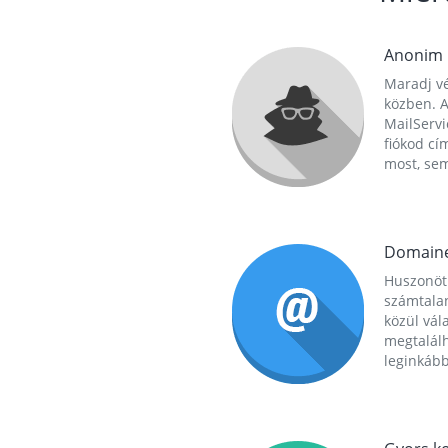
Anonim
Maradj vé
közben. A
MailServi
fiókod cí
most, se
Domain
Huszonöt
számtala
közül vál
megtalál
leginkább