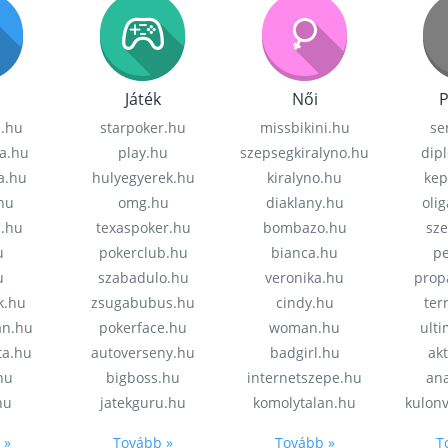
Játék
Női
P
z.hu
starpoker.hu
missbikini.hu
se
a.hu
play.hu
szepsegkiralyno.hu
dip
a.hu
hulyegyerek.hu
kiralyno.hu
kep
hu
omg.hu
diaklany.hu
oli
a.hu
texaspoker.hu
bombazo.hu
sz
u
pokerclub.hu
bianca.hu
pe
u
szabadulo.hu
veronika.hu
prop
k.hu
zsugabubus.hu
cindy.hu
ter
an.hu
pokerface.hu
woman.hu
ult
ta.hu
autoverseny.hu
badgirl.hu
akt
.hu
bigboss.hu
internetszepe.hu
an
hu
jatekguru.hu
komolytalan.hu
kulon
 »
Tovább »
Tovább »
T