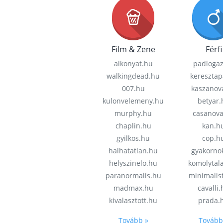
Film & Zene
Férfi
alkonyat.hu
padloga
walkingdead.hu
keresztap
007.hu
kaszanov
kulonvelemeny.hu
betyar.
murphy.hu
casanov
chaplin.hu
kan.h
gyilkos.hu
cop.h
halhatatlan.hu
gyakorno
helyszinelo.hu
komolytal
paranormalis.hu
minimalis
madmax.hu
cavalli
kivalasztott.hu
prada.
Tovább »
Tovább