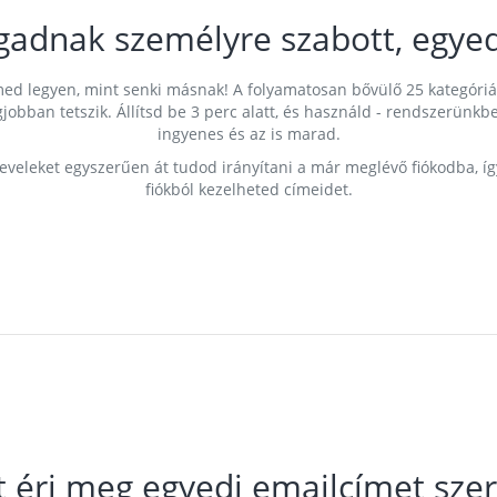
gadnak személyre szabott, egyed
címed legyen, mint senki másnak! A folyamatosan bővülő 25 kategóri
egjobban tetszik. Állítsd be 3 perc alatt, és használd - rendszerü
ingyenes és az is marad.
leveleket egyszerűen át tudod irányítani a már meglévő fiókodba, í
fiókból kezelheted címeidet.
t éri meg egyedi emailcímet szer