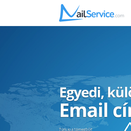
Egyedi, kü
Email c
Tűnj ki a tömegből!