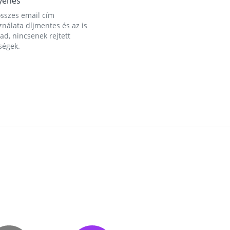
yenes
összes email cím
nálata díjmentes és az is
d, nincsenek rejtett
ségek.