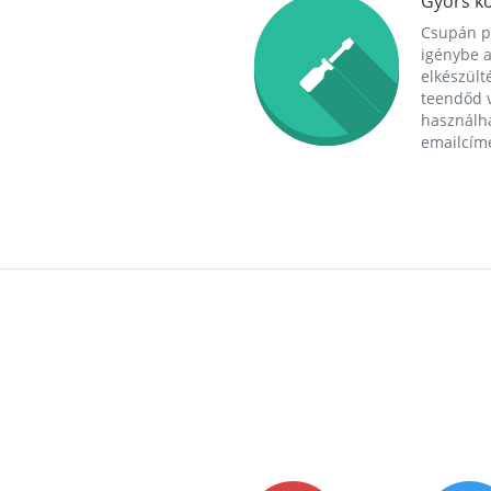
Gyors ko
Csupán p
igénybe a
elkészülté
teendőd v
használha
emailcím