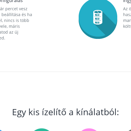
nfigurálás
Ing
ár percet vesz
Az 
 beállítása és ha
hasz
l, nincs is több
mara
ele, máris
költ
tod az új
ed.
Egy kis ízelítő a kínálatból: