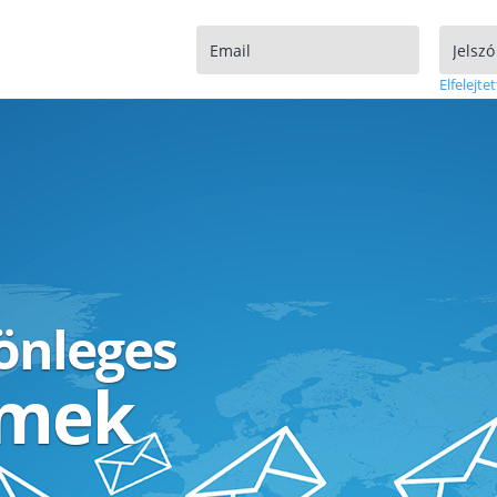
Elfelejtet
lönleges
ímek