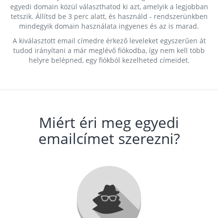
egyedi domain közül választhatod ki azt, amelyik a legjobban
tetszik. Állítsd be 3 perc alatt, és használd - rendszerünkben
mindegyik domain használata ingyenes és az is marad.
A kiválasztott email címedre érkező leveleket egyszerűen át
tudod irányítani a már meglévő fiókodba, így nem kell több
helyre belépned, egy fiókból kezelheted címeidet.
Miért éri meg egyedi
emailcímet szerezni?