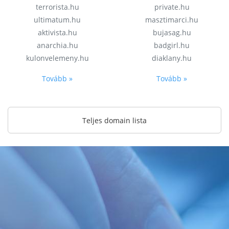
terrorista.hu
private.hu
ultimatum.hu
masztimarci.hu
aktivista.hu
bujasag.hu
anarchia.hu
badgirl.hu
kulonvelemeny.hu
diaklany.hu
Tovább »
Tovább »
Teljes domain lista