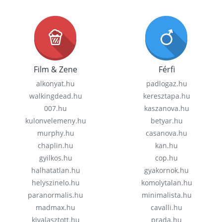
Film & Zene
Férfi
alkonyat.hu
padlogaz.hu
walkingdead.hu
keresztapa.hu
007.hu
kaszanova.hu
kulonvelemeny.hu
betyar.hu
murphy.hu
casanova.hu
chaplin.hu
kan.hu
gyilkos.hu
cop.hu
halhatatlan.hu
gyakornok.hu
helyszinelo.hu
komolytalan.hu
paranormalis.hu
minimalista.hu
madmax.hu
cavalli.hu
kivalasztott.hu
prada.hu