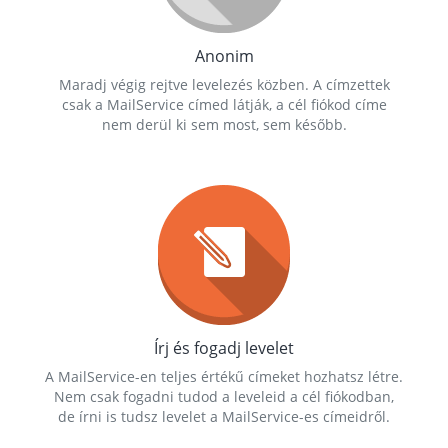
Anonim
Maradj végig rejtve levelezés közben. A címzettek
csak a MailService címed látják, a cél fiókod címe
nem derül ki sem most, sem később.
Írj és fogadj levelet
A MailService-en teljes értékű címeket hozhatsz létre.
Nem csak fogadni tudod a leveleid a cél fiókodban,
de írni is tudsz levelet a MailService-es címeidről.