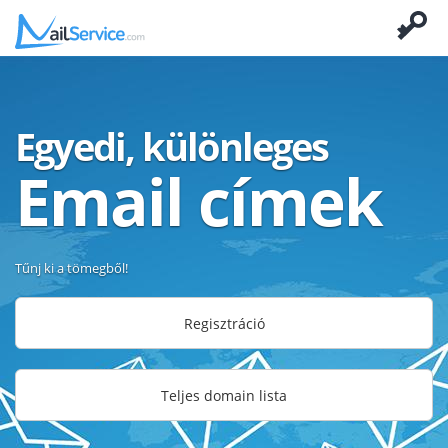
Egyedi, különleges
Email címek
Tűnj ki a tömegből!
Regisztráció
Teljes domain lista