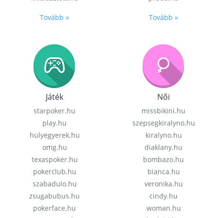
Tovább »
Tovább »
Játék
Női
starpoker.hu
missbikini.hu
play.hu
szepsegkiralyno.hu
hulyegyerek.hu
kiralyno.hu
omg.hu
diaklany.hu
texaspoker.hu
bombazo.hu
pokerclub.hu
bianca.hu
szabadulo.hu
veronika.hu
zsugabubus.hu
cindy.hu
pokerface.hu
woman.hu