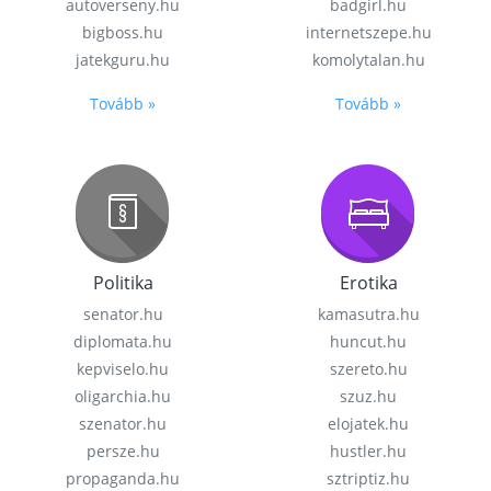
autoverseny.hu
badgirl.hu
bigboss.hu
internetszepe.hu
jatekguru.hu
komolytalan.hu
Tovább »
Tovább »
Politika
Erotika
senator.hu
kamasutra.hu
diplomata.hu
huncut.hu
kepviselo.hu
szereto.hu
oligarchia.hu
szuz.hu
szenator.hu
elojatek.hu
persze.hu
hustler.hu
propaganda.hu
sztriptiz.hu