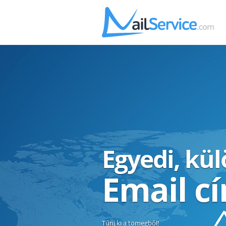
Egyedi, kü
Email c
Tűnj ki a tömegből!