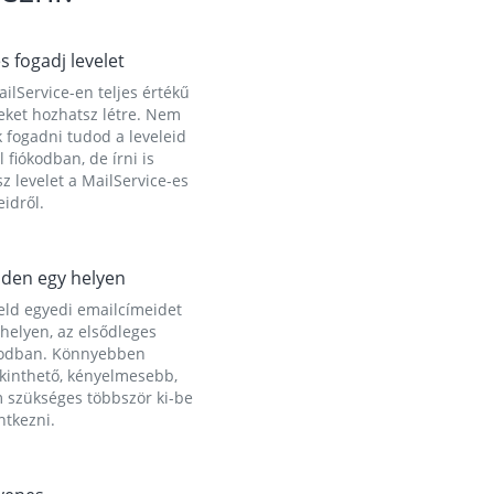
és fogadj levelet
ilService-en teljes értékű
eket hozhatsz létre. Nem
 fogadni tudod a leveleid
l fiókodban, de írni is
z levelet a MailService-es
idről.
den egy helyen
eld egyedi emailcímeidet
helyen, az elsődleges
kodban. Könnyebben
ekinthető, kényelmesebb,
 szükséges többször ki-be
ntkezni.