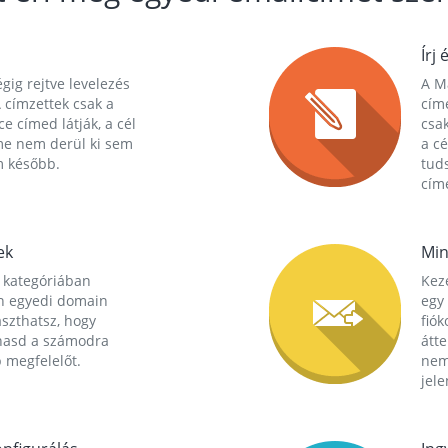
Írj 
gig rejtve levelezés
A Ma
 címzettek csak a
cím
ce címed látják, a cél
csak
me nem derül ki sem
a cé
m később.
tuds
címe
ek
Min
 kategóriában
Kez
n egyedi domain
egy 
aszthatsz, hogy
fió
hasd a számodra
átt
 megfelelőt.
nem
jele