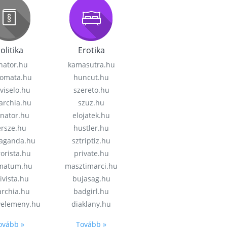
olitika
Erotika
nator.hu
kamasutra.hu
lomata.hu
huncut.hu
viselo.hu
szereto.hu
garchia.hu
szuz.hu
enator.hu
elojatek.hu
rsze.hu
hustler.hu
aganda.hu
sztriptiz.hu
rorista.hu
private.hu
imatum.hu
masztimarci.hu
ivista.hu
bujasag.hu
archia.hu
badgirl.hu
velemeny.hu
diaklany.hu
ovább »
Tovább »