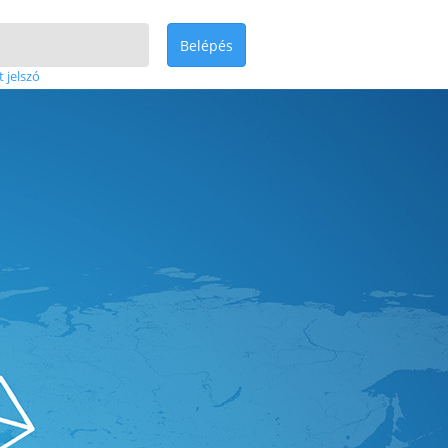
Belépés
t jelszó