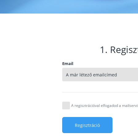
1. Regisz
Email
A regisztrációval elfogadod a mailser
Regisztráció