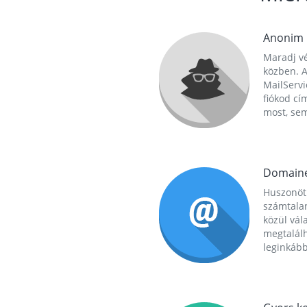
Anonim
Maradj vé
közben. A
MailServi
fiókod cí
most, se
Domain
Huszonöt
számtala
közül vál
megtalál
leginkább