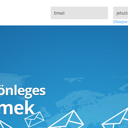
Elfelejtet
lönleges
ímek