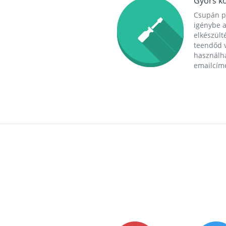
Gyors ko
Csupán p
igénybe a
elkészülté
teendőd v
használha
emailcím