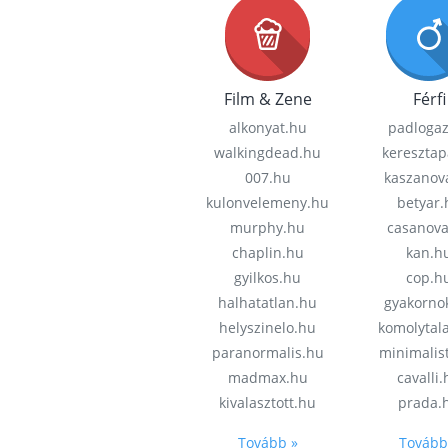
Film & Zene
Férfi
alkonyat.hu
padloga
walkingdead.hu
keresztap
007.hu
kaszanov
kulonvelemeny.hu
betyar.
murphy.hu
casanov
chaplin.hu
kan.h
gyilkos.hu
cop.h
halhatatlan.hu
gyakorno
helyszinelo.hu
komolytal
paranormalis.hu
minimalis
madmax.hu
cavalli
kivalasztott.hu
prada.
Tovább »
Tovább