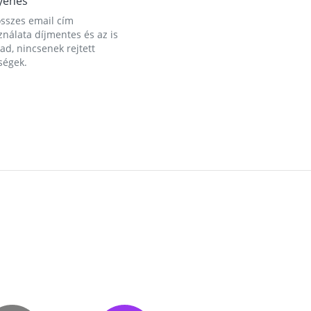
yenes
összes email cím
nálata díjmentes és az is
d, nincsenek rejtett
ségek.