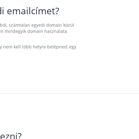
i emailcímet?
ából, számtalan egyedi domain közül
nkben mindegyik domain használata
gy nem kell több helyre belépned, egy
ezni?