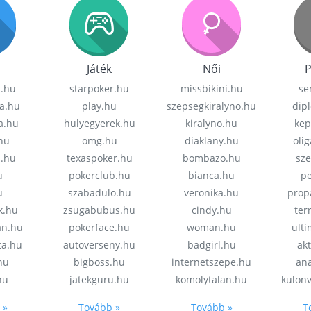
Játék
Női
P
z.hu
starpoker.hu
missbikini.hu
se
a.hu
play.hu
szepsegkiralyno.hu
dip
a.hu
hulyegyerek.hu
kiralyno.hu
kep
hu
omg.hu
diaklany.hu
oli
a.hu
texaspoker.hu
bombazo.hu
sz
u
pokerclub.hu
bianca.hu
pe
u
szabadulo.hu
veronika.hu
prop
k.hu
zsugabubus.hu
cindy.hu
ter
an.hu
pokerface.hu
woman.hu
ult
ta.hu
autoverseny.hu
badgirl.hu
akt
.hu
bigboss.hu
internetszepe.hu
an
hu
jatekguru.hu
komolytalan.hu
kulon
 »
Tovább »
Tovább »
T