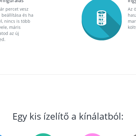
nfigurálás
Ing
ár percet vesz
Az 
 beállítása és ha
hasz
l, nincs is több
mara
ele, máris
költ
tod az új
ed.
Egy kis ízelítő a kínálatból: