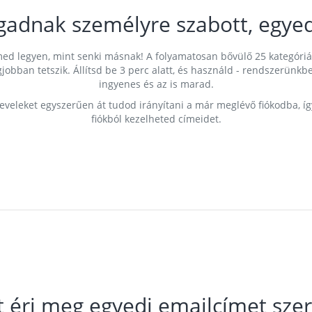
gadnak személyre szabott, egyed
címed legyen, mint senki másnak! A folyamatosan bővülő 25 kategóri
egjobban tetszik. Állítsd be 3 perc alatt, és használd - rendszerü
ingyenes és az is marad.
leveleket egyszerűen át tudod irányítani a már meglévő fiókodba, í
fiókból kezelheted címeidet.
t éri meg egyedi emailcímet szer