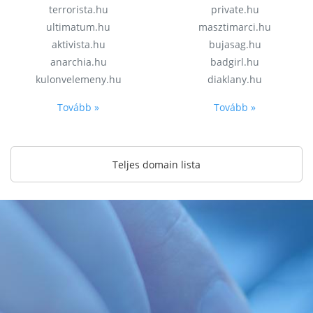
terrorista.hu
private.hu
ultimatum.hu
masztimarci.hu
aktivista.hu
bujasag.hu
anarchia.hu
badgirl.hu
kulonvelemeny.hu
diaklany.hu
Tovább »
Tovább »
Teljes domain lista