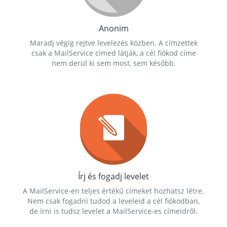
Anonim
Maradj végig rejtve levelezés közben. A címzettek
csak a MailService címed látják, a cél fiókod címe
nem derül ki sem most, sem később.
Írj és fogadj levelet
A MailService-en teljes értékű címeket hozhatsz létre.
Nem csak fogadni tudod a leveleid a cél fiókodban,
de írni is tudsz levelet a MailService-es címeidről.