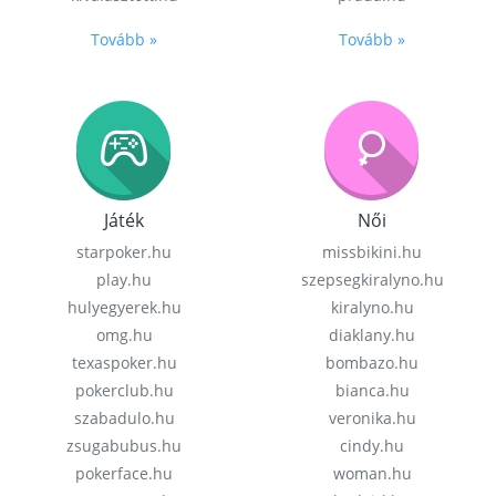
Tovább »
Tovább »
Játék
Női
starpoker.hu
missbikini.hu
play.hu
szepsegkiralyno.hu
hulyegyerek.hu
kiralyno.hu
omg.hu
diaklany.hu
texaspoker.hu
bombazo.hu
pokerclub.hu
bianca.hu
szabadulo.hu
veronika.hu
zsugabubus.hu
cindy.hu
pokerface.hu
woman.hu