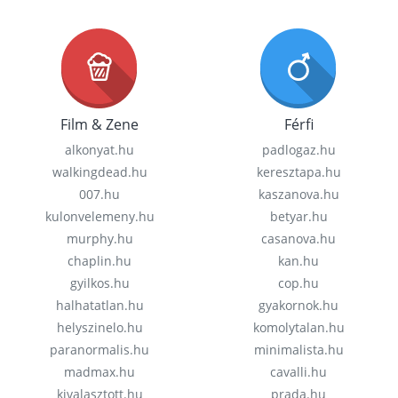
Film & Zene
Férfi
alkonyat.hu
padlogaz.hu
walkingdead.hu
keresztapa.hu
007.hu
kaszanova.hu
kulonvelemeny.hu
betyar.hu
murphy.hu
casanova.hu
chaplin.hu
kan.hu
gyilkos.hu
cop.hu
halhatatlan.hu
gyakornok.hu
helyszinelo.hu
komolytalan.hu
paranormalis.hu
minimalista.hu
madmax.hu
cavalli.hu
kivalasztott.hu
prada.hu