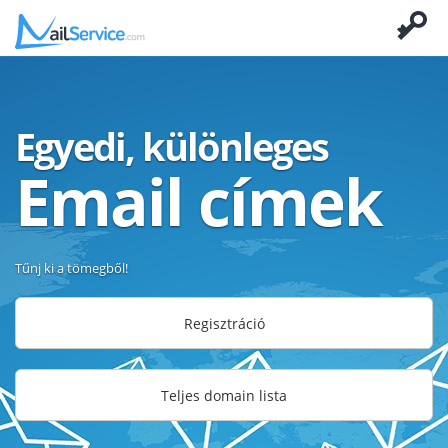
Egyedi, különleges
Email címek
Tűnj ki a tömegből!
Regisztráció
Teljes domain lista