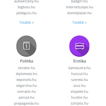
autoverseny.hu
badgirl.hu
bigboss.hu
internetszepe.hu
jatekguru.hu
komolytalan.hu
Tovább »
Tovább »
Politika
Erotika
senator.hu
kamasutra.hu
diplomata.hu
huncut.hu
kepviselo.hu
szereto.hu
oligarchia.hu
szuz.hu
szenator.hu
elojatek.hu
persze.hu
hustler.hu
propaganda.hu
sztriptiz.hu