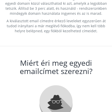
egyedi domain közül választhatod ki azt, amelyik a legjobban
tetszik. Állítsd be 3 perc alatt, és használd - rendszerünkben
mindegyik domain használata ingyenes és az is marad.
A kiválasztott email címedre érkező leveleket egyszerűen át
tudod irányítani a már meglévő fiókodba, így nem kell több
helyre belépned, egy fiókból kezelheted címeidet.
Miért éri meg egyedi
emailcímet szerezni?