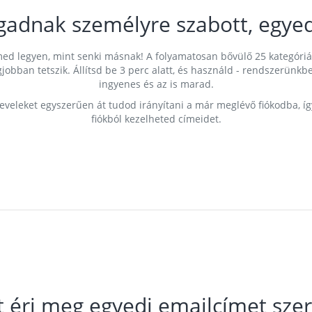
gadnak személyre szabott, egyed
címed legyen, mint senki másnak! A folyamatosan bővülő 25 kategóri
egjobban tetszik. Állítsd be 3 perc alatt, és használd - rendszerü
ingyenes és az is marad.
leveleket egyszerűen át tudod irányítani a már meglévő fiókodba, í
fiókból kezelheted címeidet.
t éri meg egyedi emailcímet szer