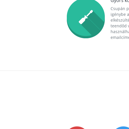
Gyors ko
Csupán p
igénybe a
elkészülté
teendőd v
használha
emailcím