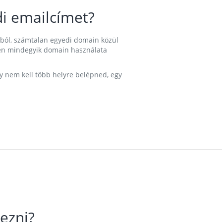
i emailcímet?
ából, számtalan egyedi domain közül
nkben mindegyik domain használata
gy nem kell több helyre belépned, egy
ezni?