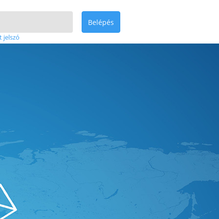
Belépés
t jelszó