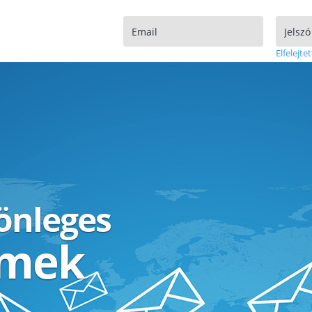
Elfelejtet
lönleges
ímek