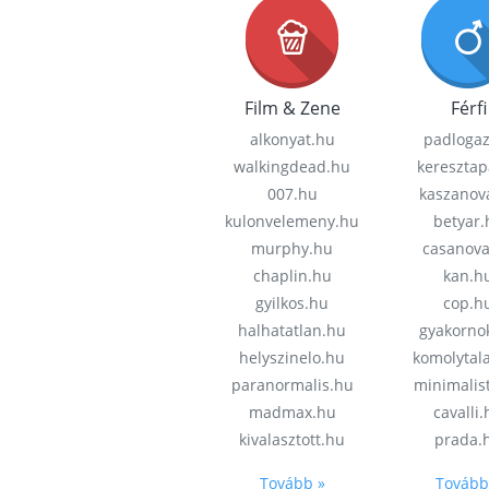
Film & Zene
Férfi
alkonyat.hu
padloga
walkingdead.hu
keresztap
007.hu
kaszanov
kulonvelemeny.hu
betyar.
murphy.hu
casanov
chaplin.hu
kan.h
gyilkos.hu
cop.h
halhatatlan.hu
gyakorno
helyszinelo.hu
komolytal
paranormalis.hu
minimalis
madmax.hu
cavalli
kivalasztott.hu
prada.
Tovább »
Tovább