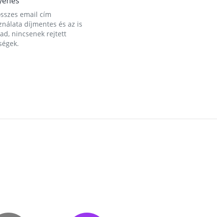
yenes
összes email cím
nálata díjmentes és az is
d, nincsenek rejtett
ségek.