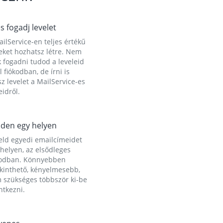
és fogadj levelet
ilService-en teljes értékű
eket hozhatsz létre. Nem
 fogadni tudod a leveleid
l fiókodban, de írni is
z levelet a MailService-es
idről.
den egy helyen
eld egyedi emailcímeidet
helyen, az elsődleges
kodban. Könnyebben
ekinthető, kényelmesebb,
 szükséges többször ki-be
ntkezni.