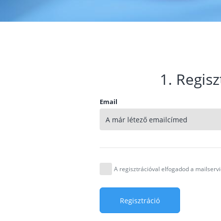
1. Regisz
Email
A regisztrációval elfogadod a mailser
Regisztráció