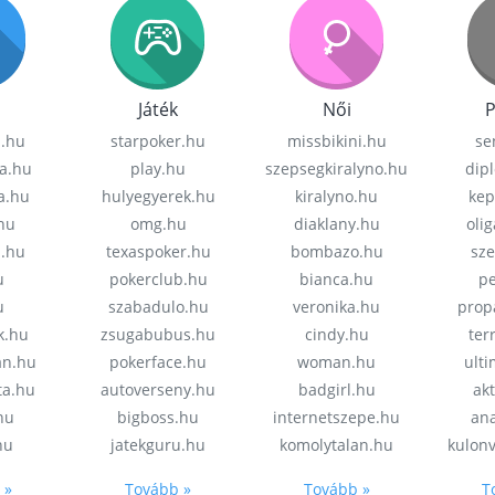
Játék
Női
P
z.hu
starpoker.hu
missbikini.hu
se
a.hu
play.hu
szepsegkiralyno.hu
dip
a.hu
hulyegyerek.hu
kiralyno.hu
kep
hu
omg.hu
diaklany.hu
oli
a.hu
texaspoker.hu
bombazo.hu
sz
u
pokerclub.hu
bianca.hu
pe
u
szabadulo.hu
veronika.hu
prop
k.hu
zsugabubus.hu
cindy.hu
ter
an.hu
pokerface.hu
woman.hu
ult
ta.hu
autoverseny.hu
badgirl.hu
akt
.hu
bigboss.hu
internetszepe.hu
an
hu
jatekguru.hu
komolytalan.hu
kulon
 »
Tovább »
Tovább »
T