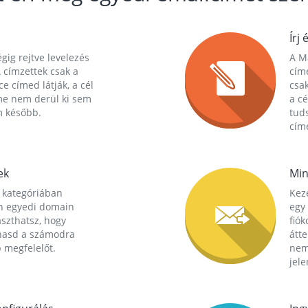
Írj 
gig rejtve levelezés
A Ma
 címzettek csak a
cím
ce címed látják, a cél
csak
me nem derül ki sem
a cé
m később.
tuds
címe
ek
Min
 kategóriában
Kez
n egyedi domain
egy 
aszthatsz, hogy
fió
hasd a számodra
átt
 megfelelőt.
nem
jele