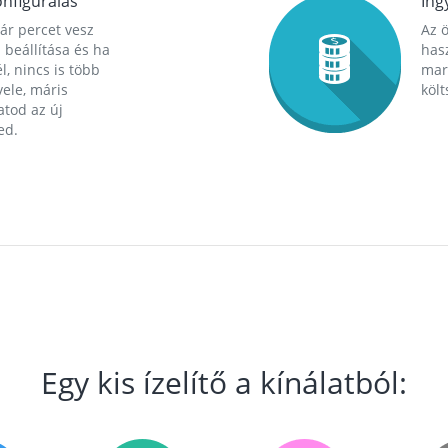
nfigurálás
Ing
ár percet vesz
Az 
 beállítása és ha
hasz
l, nincs is több
mara
ele, máris
költ
tod az új
ed.
Egy kis ízelítő a kínálatból: