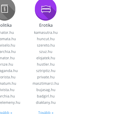
olitika
Erotika
nator.hu
kamasutra.hu
lomata.hu
huncut.hu
viselo.hu
szereto.hu
garchia.hu
szuz.hu
enator.hu
elojatek.hu
rsze.hu
hustler.hu
aganda.hu
sztriptiz.hu
rorista.hu
private.hu
imatum.hu
masztimarci.hu
ivista.hu
bujasag.hu
archia.hu
badgirl.hu
velemeny.hu
diaklany.hu
ovább »
Tovább »