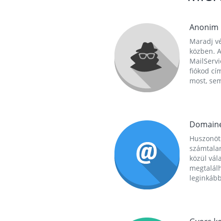
Anonim
Maradj vé
közben. A
MailServi
fiókod cí
most, se
Domain
Huszonöt
számtala
közül vál
megtalál
leginkább