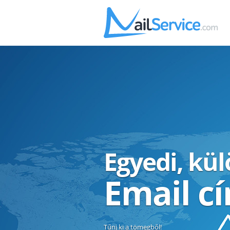
Egyedi, kü
Email c
Tűnj ki a tömegből!