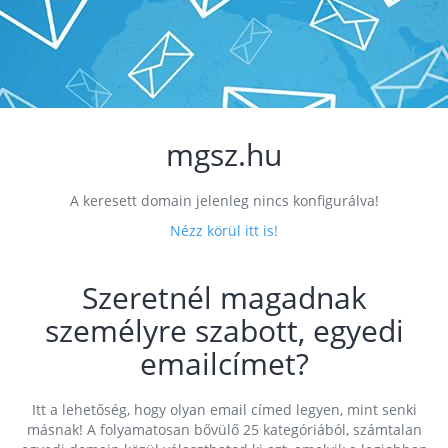
mgsz.hu
A keresett domain jelenleg nincs konfigurálva!
Nézz körül itt is!
Szeretnél magadnak
személyre szabott, egyedi
emailcímet?
Itt a lehetőség, hogy olyan email címed legyen, mint senki
másnak! A folyamatosan bővülő 25 kategóriából, számtalan