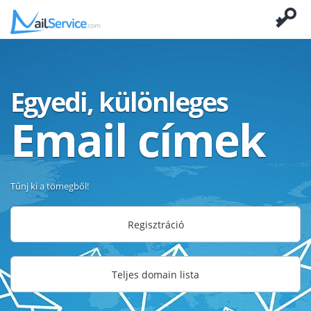
Egyedi, különleges
Email címek
Tűnj ki a tömegből!
Regisztráció
Teljes domain lista