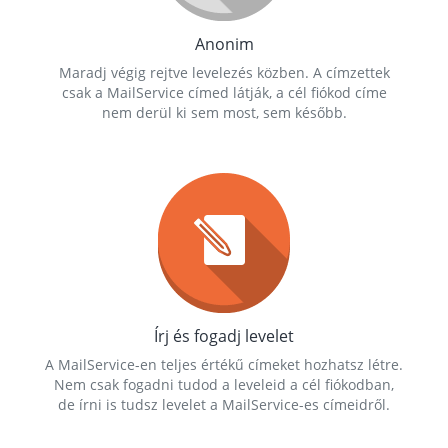
Anonim
Maradj végig rejtve levelezés közben. A címzettek
csak a MailService címed látják, a cél fiókod címe
nem derül ki sem most, sem később.
Írj és fogadj levelet
A MailService-en teljes értékű címeket hozhatsz létre.
Nem csak fogadni tudod a leveleid a cél fiókodban,
de írni is tudsz levelet a MailService-es címeidről.