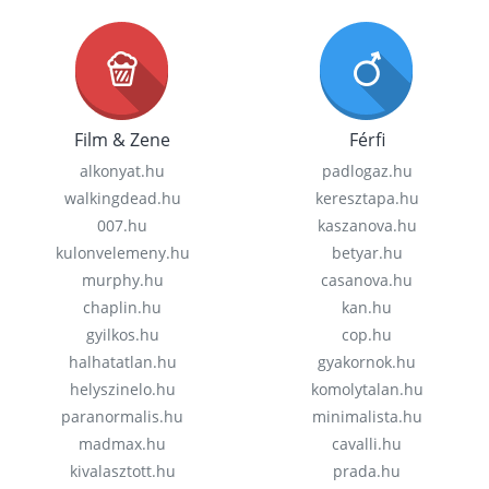
Film & Zene
Férfi
alkonyat.hu
padlogaz.hu
walkingdead.hu
keresztapa.hu
007.hu
kaszanova.hu
kulonvelemeny.hu
betyar.hu
murphy.hu
casanova.hu
chaplin.hu
kan.hu
gyilkos.hu
cop.hu
halhatatlan.hu
gyakornok.hu
helyszinelo.hu
komolytalan.hu
paranormalis.hu
minimalista.hu
madmax.hu
cavalli.hu
kivalasztott.hu
prada.hu