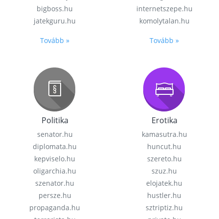
bigboss.hu
internetszepe.hu
jatekguru.hu
komolytalan.hu
Tovább »
Tovább »
Politika
Erotika
senator.hu
kamasutra.hu
diplomata.hu
huncut.hu
kepviselo.hu
szereto.hu
oligarchia.hu
szuz.hu
szenator.hu
elojatek.hu
persze.hu
hustler.hu
propaganda.hu
sztriptiz.hu