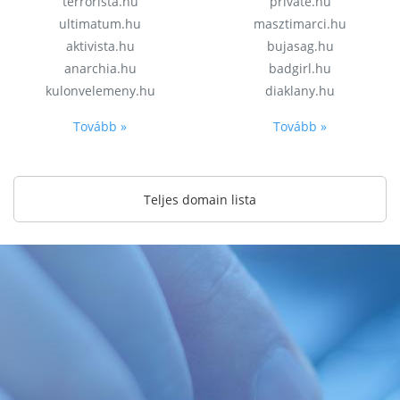
terrorista.hu
private.hu
ultimatum.hu
masztimarci.hu
aktivista.hu
bujasag.hu
anarchia.hu
badgirl.hu
kulonvelemeny.hu
diaklany.hu
Tovább »
Tovább »
Teljes domain lista