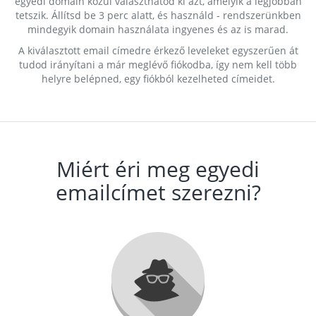
egyedi domain közül választhatod ki azt, amelyik a legjobban
tetszik. Állítsd be 3 perc alatt, és használd - rendszerünkben
mindegyik domain használata ingyenes és az is marad.
A kiválasztott email címedre érkező leveleket egyszerűen át
tudod irányítani a már meglévő fiókodba, így nem kell több
helyre belépned, egy fiókból kezelheted címeidet.
Miért éri meg egyedi
emailcímet szerezni?