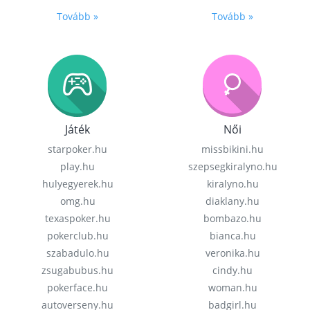
Tovább »
Tovább »
Játék
Női
starpoker.hu
missbikini.hu
play.hu
szepsegkiralyno.hu
hulyegyerek.hu
kiralyno.hu
omg.hu
diaklany.hu
texaspoker.hu
bombazo.hu
pokerclub.hu
bianca.hu
szabadulo.hu
veronika.hu
zsugabubus.hu
cindy.hu
pokerface.hu
woman.hu
autoverseny.hu
badgirl.hu