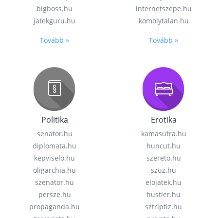
bigboss.hu
internetszepe.hu
jatekguru.hu
komolytalan.hu
Tovább »
Tovább »
Politika
Erotika
senator.hu
kamasutra.hu
diplomata.hu
huncut.hu
kepviselo.hu
szereto.hu
oligarchia.hu
szuz.hu
szenator.hu
elojatek.hu
persze.hu
hustler.hu
propaganda.hu
sztriptiz.hu