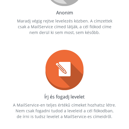
Anonim
Maradj végig rejtve levelezés közben. A címzettek
csak a MailService címed látják, a cél fiókod címe
nem derül ki sem most, sem később.
Írj és fogadj levelet
A MailService-en teljes értékű címeket hozhatsz létre.
Nem csak fogadni tudod a leveleid a cél fiókodban,
de írni is tudsz levelet a MailService-es címeidről.