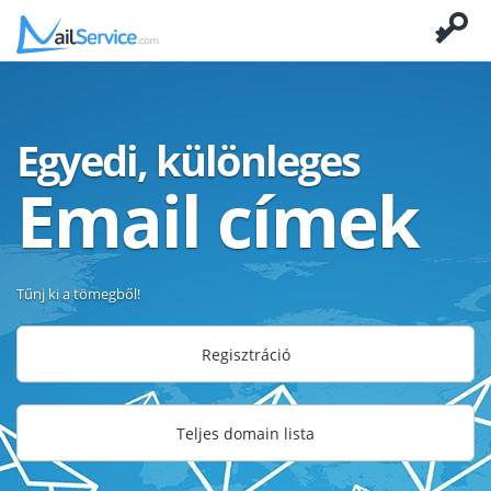
Egyedi, különleges
Email címek
Tűnj ki a tömegből!
Regisztráció
Teljes domain lista