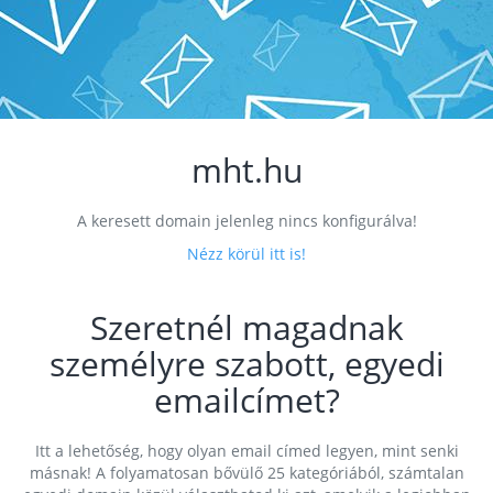
mht.hu
A keresett domain jelenleg nincs konfigurálva!
Nézz körül itt is!
Szeretnél magadnak
személyre szabott, egyedi
emailcímet?
Itt a lehetőség, hogy olyan email címed legyen, mint senki
másnak! A folyamatosan bővülő 25 kategóriából, számtalan