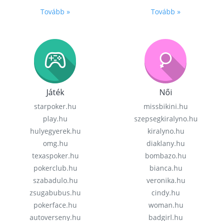
Tovább »
Tovább »
Játék
Női
starpoker.hu
missbikini.hu
play.hu
szepsegkiralyno.hu
hulyegyerek.hu
kiralyno.hu
omg.hu
diaklany.hu
texaspoker.hu
bombazo.hu
pokerclub.hu
bianca.hu
szabadulo.hu
veronika.hu
zsugabubus.hu
cindy.hu
pokerface.hu
woman.hu
autoverseny.hu
badgirl.hu