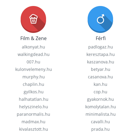
Film & Zene
Férfi
alkonyat.hu
padlogaz.hu
walkingdead.hu
keresztapa.hu
007.hu
kaszanova.hu
kulonvelemeny.hu
betyar.hu
murphy.hu
casanova.hu
chaplin.hu
kan.hu
gyilkos.hu
cop.hu
halhatatlan.hu
gyakornok.hu
helyszinelo.hu
komolytalan.hu
paranormalis.hu
minimalista.hu
madmax.hu
cavalli.hu
kivalasztott.hu
prada.hu