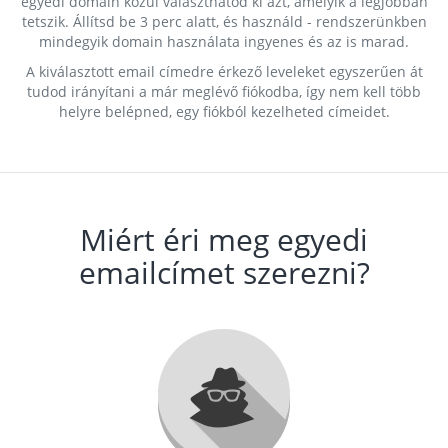
egyedi domain közül választhatod ki azt, amelyik a legjobban
tetszik. Állítsd be 3 perc alatt, és használd - rendszerünkben
mindegyik domain használata ingyenes és az is marad.
A kiválasztott email címedre érkező leveleket egyszerűen át
tudod irányítani a már meglévő fiókodba, így nem kell több
helyre belépned, egy fiókból kezelheted címeidet.
Miért éri meg egyedi
emailcímet szerezni?