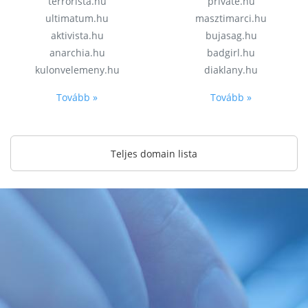
terrorista.hu
private.hu
ultimatum.hu
masztimarci.hu
aktivista.hu
bujasag.hu
anarchia.hu
badgirl.hu
kulonvelemeny.hu
diaklany.hu
Tovább »
Tovább »
Teljes domain lista