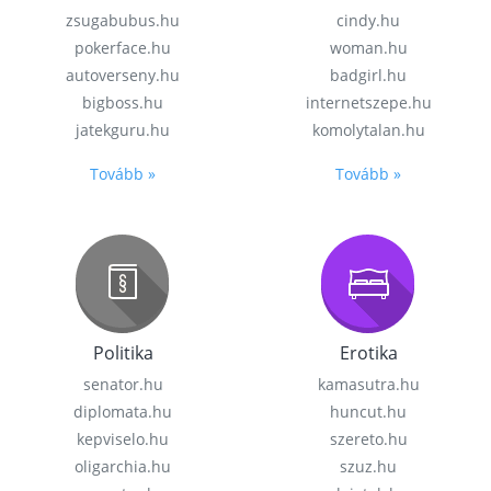
zsugabubus.hu
cindy.hu
pokerface.hu
woman.hu
autoverseny.hu
badgirl.hu
bigboss.hu
internetszepe.hu
jatekguru.hu
komolytalan.hu
Tovább »
Tovább »
Politika
Erotika
senator.hu
kamasutra.hu
diplomata.hu
huncut.hu
kepviselo.hu
szereto.hu
oligarchia.hu
szuz.hu