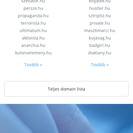
szenator.hu
elojatek.hu
persze.hu
hustler.hu
propaganda.hu
sztriptiz.hu
terrorista.hu
private.hu
ultimatum.hu
masztimarci.hu
aktivista.hu
bujasag.hu
anarchia.hu
badgirl.hu
kulonvelemeny.hu
diaklany.hu
Tovább »
Tovább »
Teljes domain lista