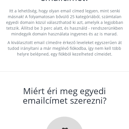
Itt a lehetőség, hogy olyan email címed legyen, mint senki
másnak! A folyamatosan bővülő 25 kategóriából, számtalan
egyedi domain közül választhatod ki azt, amelyik a legjobban
tetszik. Állítsd be 3 perc alatt, és használd - rendszerünkben
mindegyik domain használata ingyenes és az is marad.
A kiválasztott email címedre érkező leveleket egyszerűen át
tudod irányítani a már meglévő fiókodba, így nem kell több
helyre belépned, egy fiókból kezelheted címeidet.
Miért éri meg egyedi
emailcímet szerezni?