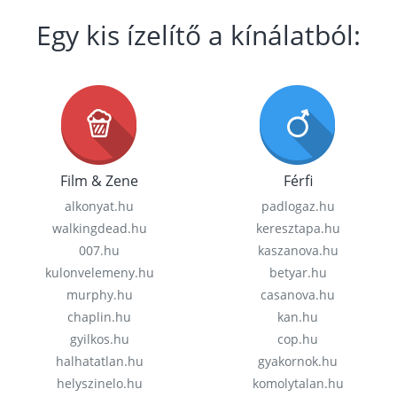
Egy kis ízelítő a kínálatból:
Film & Zene
Férfi
alkonyat.hu
padlogaz.hu
walkingdead.hu
keresztapa.hu
007.hu
kaszanova.hu
kulonvelemeny.hu
betyar.hu
murphy.hu
casanova.hu
chaplin.hu
kan.hu
gyilkos.hu
cop.hu
halhatatlan.hu
gyakornok.hu
helyszinelo.hu
komolytalan.hu