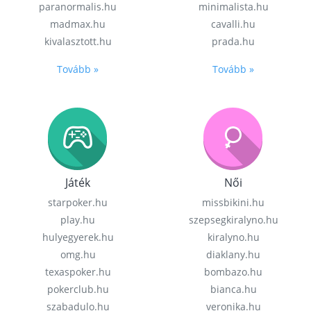
paranormalis.hu
minimalista.hu
madmax.hu
cavalli.hu
kivalasztott.hu
prada.hu
Tovább »
Tovább »
Játék
Női
starpoker.hu
missbikini.hu
play.hu
szepsegkiralyno.hu
hulyegyerek.hu
kiralyno.hu
omg.hu
diaklany.hu
texaspoker.hu
bombazo.hu
pokerclub.hu
bianca.hu
szabadulo.hu
veronika.hu