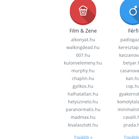
Film & Zene
Férfi
alkonyat.hu
padloga
walkingdead.hu
keresztap
007.hu
kaszanov
kulonvelemeny.hu
betyar.
murphy.hu
casanov
chaplin.hu
kan.h
gyilkos.hu
cop.h
halhatatlan.hu
gyakorno
helyszinelo.hu
komolytal
paranormalis.hu
minimalis
madmax.hu
cavalli
kivalasztott.hu
prada.
Tovább »
Tovább