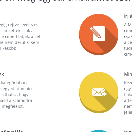
Írj 
gig rejtve levelezés
A Ma
 címzettek csak a
cím
ce címed látják, a cél
csak
me nem derül ki sem
a cé
m később.
tuds
címe
ek
Min
 kategóriában
Kez
n egyedi domain
egy 
aszthatsz, hogy
fió
hasd a számodra
átt
 megfelelőt.
nem
jele