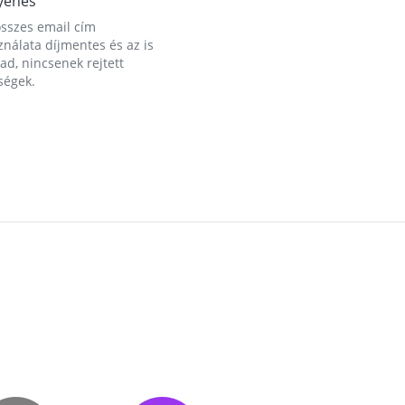
yenes
összes email cím
nálata díjmentes és az is
d, nincsenek rejtett
ségek.