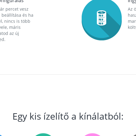
nfigurálás
Ing
ár percet vesz
Az 
 beállítása és ha
hasz
l, nincs is több
mara
ele, máris
költ
tod az új
ed.
Egy kis ízelítő a kínálatból: