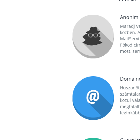
Anonim
Maradj vé
közben. A
MailServi
fiókod cí
most, se
Domain
Huszonöt
számtala
közül vál
megtalál
leginkább