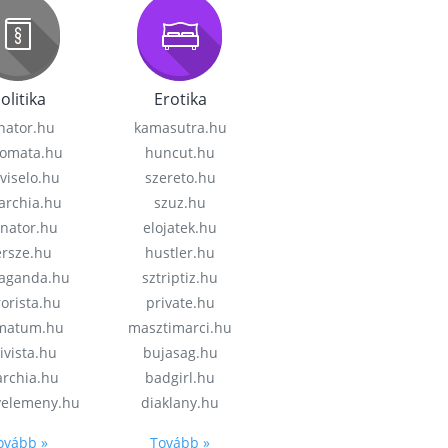
olitika
Erotika
nator.hu
kamasutra.hu
lomata.hu
huncut.hu
viselo.hu
szereto.hu
garchia.hu
szuz.hu
enator.hu
elojatek.hu
rsze.hu
hustler.hu
aganda.hu
sztriptiz.hu
rorista.hu
private.hu
imatum.hu
masztimarci.hu
ivista.hu
bujasag.hu
archia.hu
badgirl.hu
velemeny.hu
diaklany.hu
ovább »
Tovább »