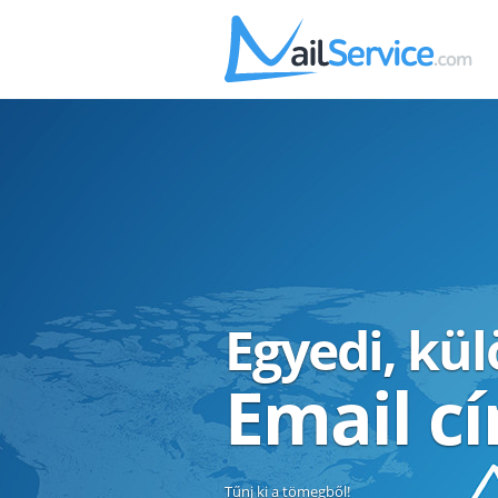
Egyedi, kü
Email c
Tűnj ki a tömegből!