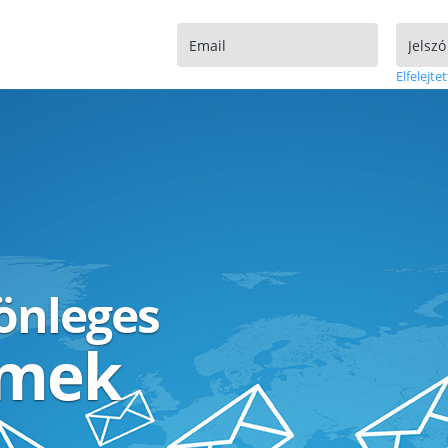
Elfelejtet
lönleges
ímek