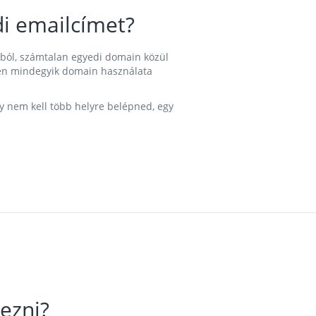
i emailcímet?
ából, számtalan egyedi domain közül
nkben mindegyik domain használata
gy nem kell több helyre belépned, egy
ezni?