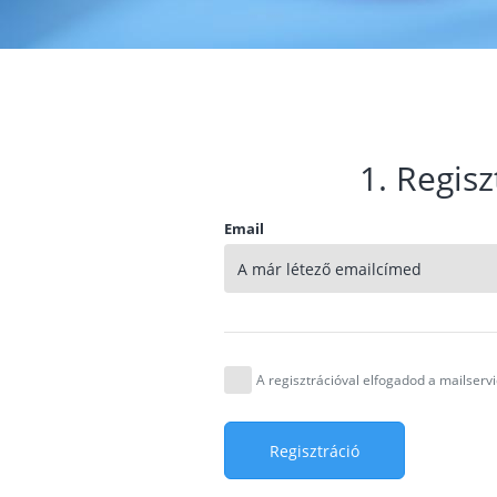
1. Regisz
Email
A regisztrációval elfogadod a mailser
Regisztráció