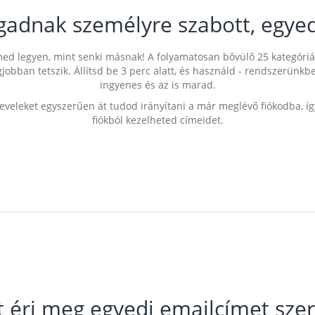
gadnak személyre szabott, egyed
címed legyen, mint senki másnak! A folyamatosan bővülő 25 kategóri
egjobban tetszik. Állítsd be 3 perc alatt, és használd - rendszerü
ingyenes és az is marad.
leveleket egyszerűen át tudod irányítani a már meglévő fiókodba, í
fiókból kezelheted címeidet.
t éri meg egyedi emailcímet szer