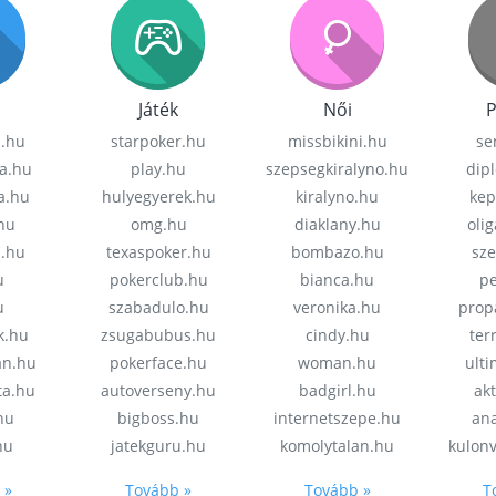
Játék
Női
P
z.hu
starpoker.hu
missbikini.hu
se
a.hu
play.hu
szepsegkiralyno.hu
dip
a.hu
hulyegyerek.hu
kiralyno.hu
kep
hu
omg.hu
diaklany.hu
oli
a.hu
texaspoker.hu
bombazo.hu
sz
u
pokerclub.hu
bianca.hu
pe
u
szabadulo.hu
veronika.hu
prop
k.hu
zsugabubus.hu
cindy.hu
ter
an.hu
pokerface.hu
woman.hu
ult
ta.hu
autoverseny.hu
badgirl.hu
akt
.hu
bigboss.hu
internetszepe.hu
an
hu
jatekguru.hu
komolytalan.hu
kulon
 »
Tovább »
Tovább »
T