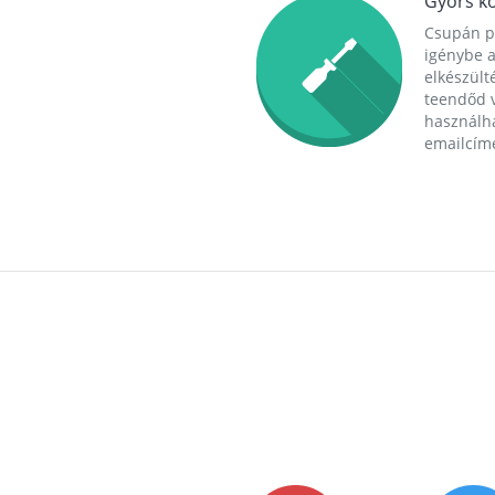
Gyors ko
Csupán p
igénybe a
elkészülté
teendőd v
használha
emailcím