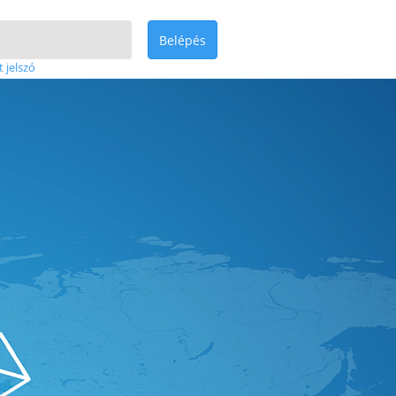
Belépés
t jelszó