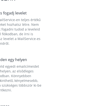
és fogadj levelet
ilService-en teljes értékű
eket hozhatsz létre. Nem
 fogadni tudod a leveleid
l fiókodban, de írni is
z levelet a MailService-es
idről.
den egy helyen
eld egyedi emailcímeidet
helyen, az elsődleges
kodban. Könnyebben
ekinthető, kényelmesebb,
 szükséges többször ki-be
ntkezni.