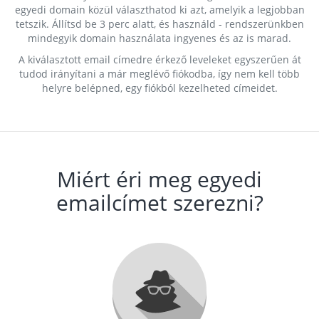
egyedi domain közül választhatod ki azt, amelyik a legjobban
tetszik. Állítsd be 3 perc alatt, és használd - rendszerünkben
mindegyik domain használata ingyenes és az is marad.
A kiválasztott email címedre érkező leveleket egyszerűen át
tudod irányítani a már meglévő fiókodba, így nem kell több
helyre belépned, egy fiókból kezelheted címeidet.
Miért éri meg egyedi
emailcímet szerezni?