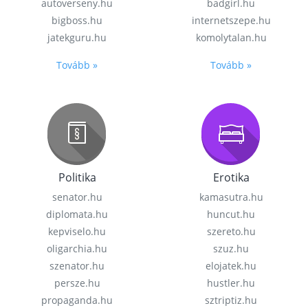
autoverseny.hu
badgirl.hu
bigboss.hu
internetszepe.hu
jatekguru.hu
komolytalan.hu
Tovább »
Tovább »
Politika
Erotika
senator.hu
kamasutra.hu
diplomata.hu
huncut.hu
kepviselo.hu
szereto.hu
oligarchia.hu
szuz.hu
szenator.hu
elojatek.hu
persze.hu
hustler.hu
propaganda.hu
sztriptiz.hu