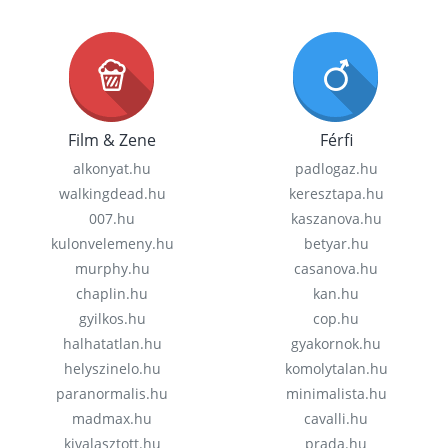
Film & Zene
Férfi
alkonyat.hu
padlogaz.hu
walkingdead.hu
keresztapa.hu
007.hu
kaszanova.hu
kulonvelemeny.hu
betyar.hu
murphy.hu
casanova.hu
chaplin.hu
kan.hu
gyilkos.hu
cop.hu
halhatatlan.hu
gyakornok.hu
helyszinelo.hu
komolytalan.hu
paranormalis.hu
minimalista.hu
madmax.hu
cavalli.hu
kivalasztott.hu
prada.hu