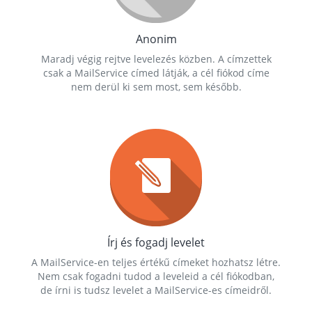
Anonim
Maradj végig rejtve levelezés közben. A címzettek
csak a MailService címed látják, a cél fiókod címe
nem derül ki sem most, sem később.
Írj és fogadj levelet
A MailService-en teljes értékű címeket hozhatsz létre.
Nem csak fogadni tudod a leveleid a cél fiókodban,
de írni is tudsz levelet a MailService-es címeidről.