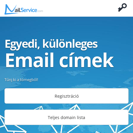
Egyedi, különleges
Email címek
Tűnj ki a tömegből!
Regisztráció
Teljes domain lista