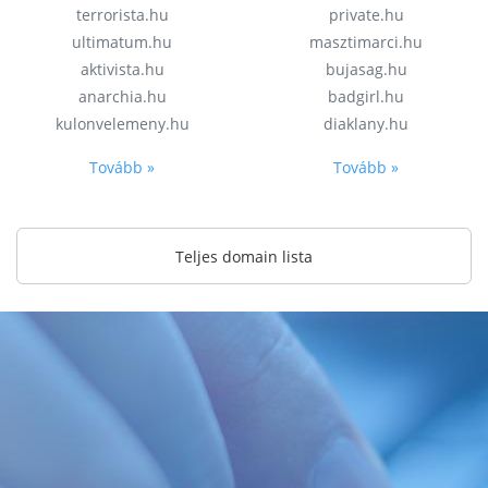
terrorista.hu
private.hu
ultimatum.hu
masztimarci.hu
aktivista.hu
bujasag.hu
anarchia.hu
badgirl.hu
kulonvelemeny.hu
diaklany.hu
Tovább »
Tovább »
Teljes domain lista