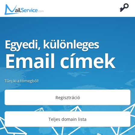
Egyedi, különleges
Email címek
Tűnj ki a tömegből!
Regisztráció
Teljes domain lista