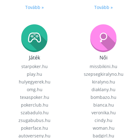
Tovább »
Tovább »
Játék
Női
starpoker.hu
missbikini.hu
play.hu
szepsegkiralyno.hu
hulyegyerek.hu
kiralyno.hu
omg.hu
diaklany.hu
texaspoker.hu
bombazo.hu
pokerclub.hu
bianca.hu
szabadulo.hu
veronika.hu
zsugabubus.hu
cindy.hu
pokerface.hu
woman.hu
autoverseny.hu
badgirl.hu