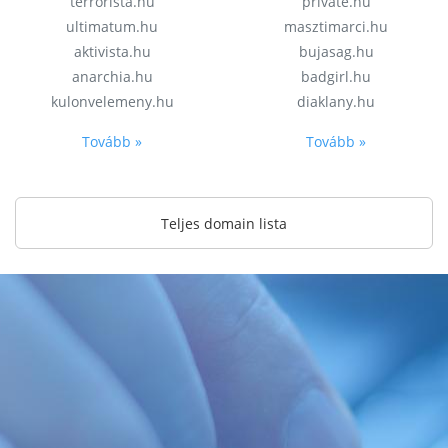
terrorista.hu
private.hu
ultimatum.hu
masztimarci.hu
aktivista.hu
bujasag.hu
anarchia.hu
badgirl.hu
kulonvelemeny.hu
diaklany.hu
Tovább »
Tovább »
Teljes domain lista