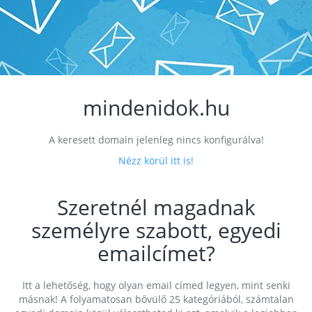
mindenidok.hu
A keresett domain jelenleg nincs konfigurálva!
Nézz körül itt is!
Szeretnél magadnak
személyre szabott, egyedi
emailcímet?
Itt a lehetőség, hogy olyan email címed legyen, mint senki
másnak! A folyamatosan bővülő 25 kategóriából, számtalan