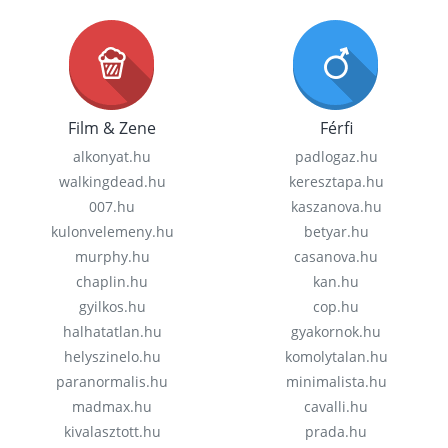
Film & Zene
Férfi
alkonyat.hu
padlogaz.hu
walkingdead.hu
keresztapa.hu
007.hu
kaszanova.hu
kulonvelemeny.hu
betyar.hu
murphy.hu
casanova.hu
chaplin.hu
kan.hu
gyilkos.hu
cop.hu
halhatatlan.hu
gyakornok.hu
helyszinelo.hu
komolytalan.hu
paranormalis.hu
minimalista.hu
madmax.hu
cavalli.hu
kivalasztott.hu
prada.hu