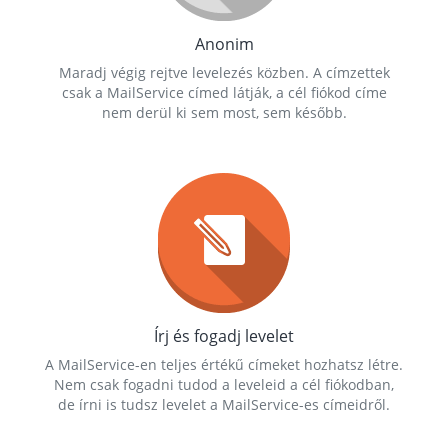
Anonim
Maradj végig rejtve levelezés közben. A címzettek
csak a MailService címed látják, a cél fiókod címe
nem derül ki sem most, sem később.
Írj és fogadj levelet
A MailService-en teljes értékű címeket hozhatsz létre.
Nem csak fogadni tudod a leveleid a cél fiókodban,
de írni is tudsz levelet a MailService-es címeidről.