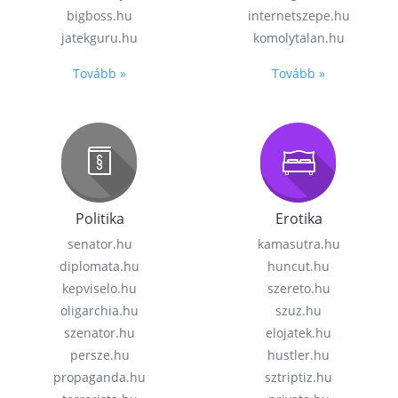
bigboss.hu
internetszepe.hu
jatekguru.hu
komolytalan.hu
Tovább »
Tovább »
Politika
Erotika
senator.hu
kamasutra.hu
diplomata.hu
huncut.hu
kepviselo.hu
szereto.hu
oligarchia.hu
szuz.hu
szenator.hu
elojatek.hu
persze.hu
hustler.hu
propaganda.hu
sztriptiz.hu