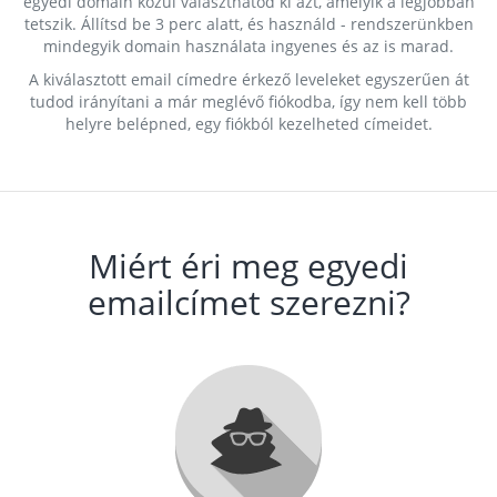
egyedi domain közül választhatod ki azt, amelyik a legjobban
tetszik. Állítsd be 3 perc alatt, és használd - rendszerünkben
mindegyik domain használata ingyenes és az is marad.
A kiválasztott email címedre érkező leveleket egyszerűen át
tudod irányítani a már meglévő fiókodba, így nem kell több
helyre belépned, egy fiókból kezelheted címeidet.
Miért éri meg egyedi
emailcímet szerezni?