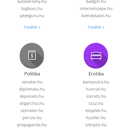
autoverseny.hu
badgirl.hu
bigboss.hu
internetszepe.hu
jatekguru.hu
komolytalan.hu
Tovább »
Tovább »
Politika
Erotika
senator.hu
kamasutra.hu
diplomata.hu
huncut.hu
kepviselo.hu
szereto.hu
oligarchia.hu
szuz.hu
szenator.hu
elojatek.hu
persze.hu
hustler.hu
propaganda.hu
sztriptiz.hu