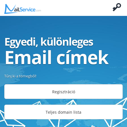
Egyedi, különleges
Email címek
Tűnj ki a tömegből!
Regisztráció
Teljes domain lista