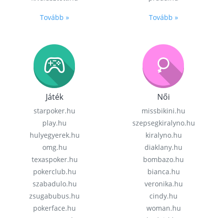
Tovább »
Tovább »
Játék
Női
starpoker.hu
missbikini.hu
play.hu
szepsegkiralyno.hu
hulyegyerek.hu
kiralyno.hu
omg.hu
diaklany.hu
texaspoker.hu
bombazo.hu
pokerclub.hu
bianca.hu
szabadulo.hu
veronika.hu
zsugabubus.hu
cindy.hu
pokerface.hu
woman.hu