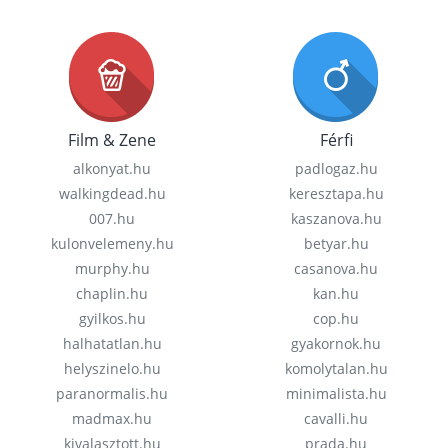
Film & Zene
Férfi
alkonyat.hu
padlogaz.hu
walkingdead.hu
keresztapa.hu
007.hu
kaszanova.hu
kulonvelemeny.hu
betyar.hu
murphy.hu
casanova.hu
chaplin.hu
kan.hu
gyilkos.hu
cop.hu
halhatatlan.hu
gyakornok.hu
helyszinelo.hu
komolytalan.hu
paranormalis.hu
minimalista.hu
madmax.hu
cavalli.hu
kivalasztott.hu
prada.hu