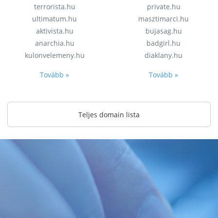
terrorista.hu
private.hu
ultimatum.hu
masztimarci.hu
aktivista.hu
bujasag.hu
anarchia.hu
badgirl.hu
kulonvelemeny.hu
diaklany.hu
Tovább »
Tovább »
Teljes domain lista