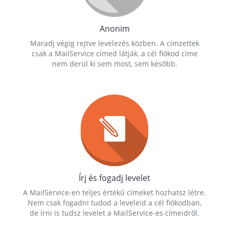
Anonim
Maradj végig rejtve levelezés közben. A címzettek
csak a MailService címed látják, a cél fiókod címe
nem derül ki sem most, sem később.
Írj és fogadj levelet
A MailService-en teljes értékű címeket hozhatsz létre.
Nem csak fogadni tudod a leveleid a cél fiókodban,
de írni is tudsz levelet a MailService-es címeidről.