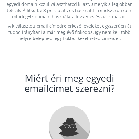
egyedi domain közül választhatod ki azt, amelyik a legjobban
tetszik. Állítsd be 3 perc alatt, és használd - rendszerünkben
mindegyik domain használata ingyenes és az is marad.
A kiválasztott email címedre érkező leveleket egyszerűen át
tudod irányítani a már meglévő fiókodba, így nem kell több
helyre belépned, egy fiókból kezelheted címeidet.
Miért éri meg egyedi
emailcímet szerezni?