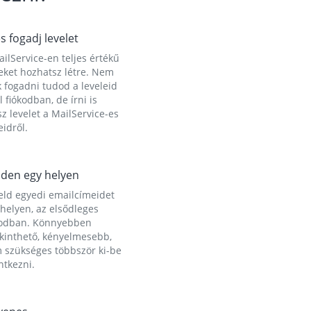
és fogadj levelet
ilService-en teljes értékű
eket hozhatsz létre. Nem
 fogadni tudod a leveleid
l fiókodban, de írni is
z levelet a MailService-es
idről.
den egy helyen
eld egyedi emailcímeidet
helyen, az elsődleges
kodban. Könnyebben
ekinthető, kényelmesebb,
 szükséges többször ki-be
ntkezni.