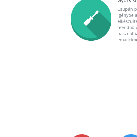
Gyors ko
Csupán p
igénybe a
elkészülté
teendőd v
használha
emailcím