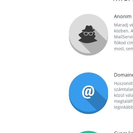
Anonim
Maradj vé
közben. A
MailServi
fiókod cí
most, se
Domain
Huszonöt
számtala
közül vál
megtalál
leginkább