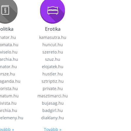
olitika
Erotika
nator.hu
kamasutra.hu
lomata.hu
huncut.hu
viselo.hu
szereto.hu
garchia.hu
szuz.hu
enator.hu
elojatek.hu
rsze.hu
hustler.hu
aganda.hu
sztriptiz.hu
rorista.hu
private.hu
imatum.hu
masztimarci.hu
ivista.hu
bujasag.hu
archia.hu
badgirl.hu
velemeny.hu
diaklany.hu
ovább »
Tovább »