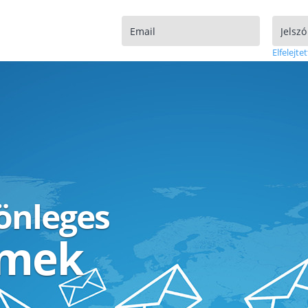
Elfelejtet
lönleges
ímek