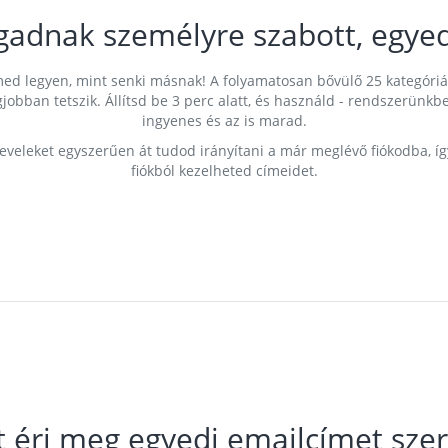
gadnak személyre szabott, egyed
címed legyen, mint senki másnak! A folyamatosan bővülő 25 kategóri
egjobban tetszik. Állítsd be 3 perc alatt, és használd - rendszerü
ingyenes és az is marad.
leveleket egyszerűen át tudod irányítani a már meglévő fiókodba, í
fiókból kezelheted címeidet.
t éri meg egyedi emailcímet szer