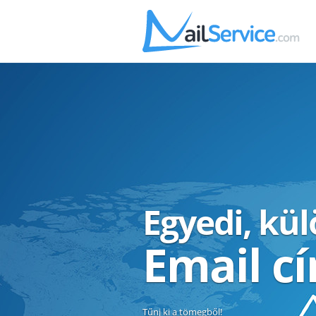
Egyedi, kü
Email c
Tűnj ki a tömegből!