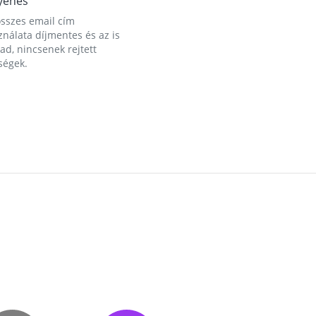
yenes
összes email cím
nálata díjmentes és az is
d, nincsenek rejtett
ségek.