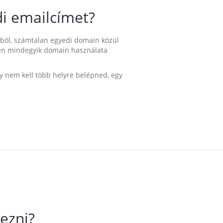
i emailcímet?
ából, számtalan egyedi domain közül
nkben mindegyik domain használata
gy nem kell több helyre belépned, egy
ezni?