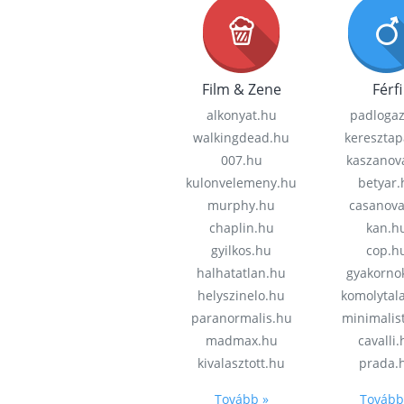
Film & Zene
Férfi
alkonyat.hu
padloga
walkingdead.hu
keresztap
007.hu
kaszanov
kulonvelemeny.hu
betyar.
murphy.hu
casanov
chaplin.hu
kan.h
gyilkos.hu
cop.h
halhatatlan.hu
gyakorno
helyszinelo.hu
komolytal
paranormalis.hu
minimalis
madmax.hu
cavalli
kivalasztott.hu
prada.
Tovább »
Tovább