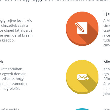
Írj 
gig rejtve levelezés
A Ma
 címzettek csak a
cím
ce címed látják, a cél
csak
me nem derül ki sem
a cé
m később.
tuds
címe
ek
Min
 kategóriában
Kez
n egyedi domain
egy 
aszthatsz, hogy
fió
hasd a számodra
átt
 megfelelőt.
nem
jele