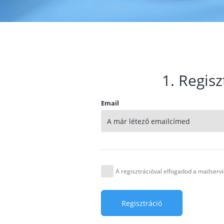
1. Regisz
Email
A regisztrációval elfogadod a mailser
Regisztráció