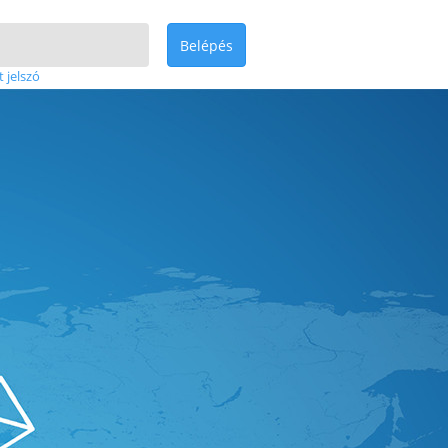
Belépés
t jelszó