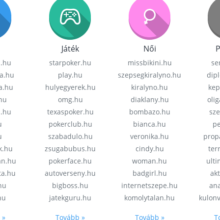
Játék
Női
P
z.hu
starpoker.hu
missbikini.hu
se
a.hu
play.hu
szepsegkiralyno.hu
dip
a.hu
hulyegyerek.hu
kiralyno.hu
kep
hu
omg.hu
diaklany.hu
oli
a.hu
texaspoker.hu
bombazo.hu
sz
u
pokerclub.hu
bianca.hu
pe
u
szabadulo.hu
veronika.hu
prop
k.hu
zsugabubus.hu
cindy.hu
ter
an.hu
pokerface.hu
woman.hu
ult
ta.hu
autoverseny.hu
badgirl.hu
akt
.hu
bigboss.hu
internetszepe.hu
an
hu
jatekguru.hu
komolytalan.hu
kulon
 »
Tovább »
Tovább »
T