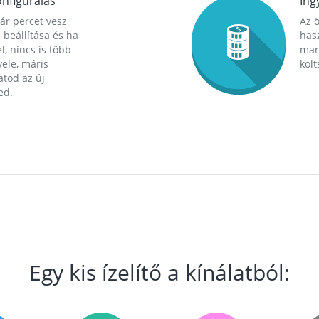
nfigurálás
Ing
ár percet vesz
Az 
 beállítása és ha
hasz
l, nincs is több
mara
ele, máris
költ
tod az új
ed.
Egy kis ízelítő a kínálatból: