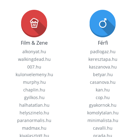
Film & Zene
Férfi
alkonyat.hu
padlogaz.hu
walkingdead.hu
keresztapa.hu
007.hu
kaszanova.hu
kulonvelemeny.hu
betyar.hu
murphy.hu
casanova.hu
chaplin.hu
kan.hu
gyilkos.hu
cop.hu
halhatatlan.hu
gyakornok.hu
helyszinelo.hu
komolytalan.hu
paranormalis.hu
minimalista.hu
madmax.hu
cavalli.hu
kivalasztott.hu
prada.hu