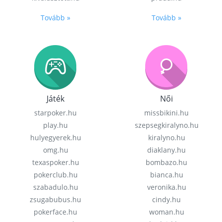
Tovább »
Tovább »
Játék
Női
starpoker.hu
missbikini.hu
play.hu
szepsegkiralyno.hu
hulyegyerek.hu
kiralyno.hu
omg.hu
diaklany.hu
texaspoker.hu
bombazo.hu
pokerclub.hu
bianca.hu
szabadulo.hu
veronika.hu
zsugabubus.hu
cindy.hu
pokerface.hu
woman.hu