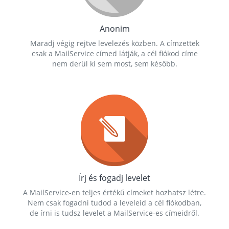
Anonim
Maradj végig rejtve levelezés közben. A címzettek
csak a MailService címed látják, a cél fiókod címe
nem derül ki sem most, sem később.
Írj és fogadj levelet
A MailService-en teljes értékű címeket hozhatsz létre.
Nem csak fogadni tudod a leveleid a cél fiókodban,
de írni is tudsz levelet a MailService-es címeidről.