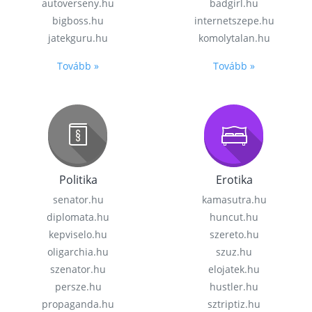
autoverseny.hu
badgirl.hu
bigboss.hu
internetszepe.hu
jatekguru.hu
komolytalan.hu
Tovább »
Tovább »
Politika
Erotika
senator.hu
kamasutra.hu
diplomata.hu
huncut.hu
kepviselo.hu
szereto.hu
oligarchia.hu
szuz.hu
szenator.hu
elojatek.hu
persze.hu
hustler.hu
propaganda.hu
sztriptiz.hu