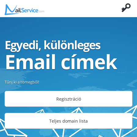
Egyedi, különleges
Email címek
Tűnj ki a tömegből!
Regisztráció
Teljes domain lista