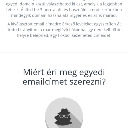
egyedi domain közül választhatod ki azt, amelyik a legjobban
tetszik. Állítsd be 3 perc alatt, és használd - rendszerünkben
mindegyik domain használata ingyenes és az is marad.
A kiválasztott email címedre érkező leveleket egyszerűen át
tudod irányítani a már meglévő fiókodba, így nem kell több
helyre belépned, egy fiókból kezelheted címeidet.
Miért éri meg egyedi
emailcímet szerezni?