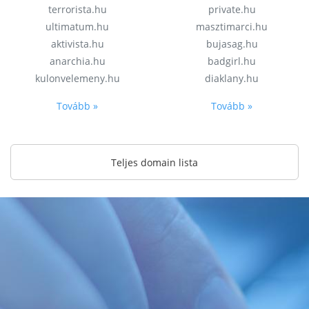
terrorista.hu
private.hu
ultimatum.hu
masztimarci.hu
aktivista.hu
bujasag.hu
anarchia.hu
badgirl.hu
kulonvelemeny.hu
diaklany.hu
Tovább »
Tovább »
Teljes domain lista