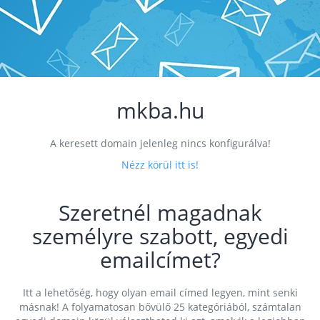
mkba.hu
A keresett domain jelenleg nincs konfigurálva!
Nézz körül itt is!
Szeretnél magadnak
személyre szabott, egyedi
emailcímet?
Itt a lehetőség, hogy olyan email címed legyen, mint senki
másnak! A folyamatosan bővülő 25 kategóriából, számtalan