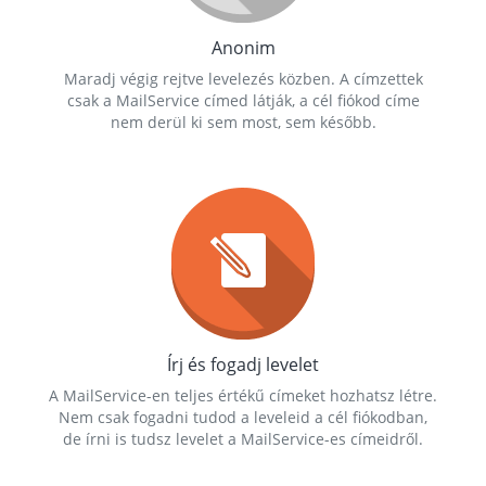
Anonim
Maradj végig rejtve levelezés közben. A címzettek
csak a MailService címed látják, a cél fiókod címe
nem derül ki sem most, sem később.
Írj és fogadj levelet
A MailService-en teljes értékű címeket hozhatsz létre.
Nem csak fogadni tudod a leveleid a cél fiókodban,
de írni is tudsz levelet a MailService-es címeidről.