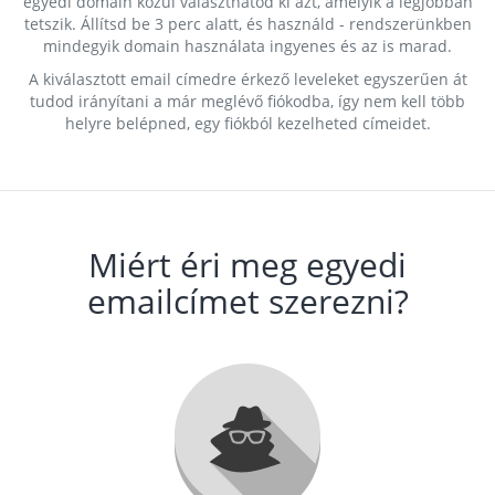
egyedi domain közül választhatod ki azt, amelyik a legjobban
tetszik. Állítsd be 3 perc alatt, és használd - rendszerünkben
mindegyik domain használata ingyenes és az is marad.
A kiválasztott email címedre érkező leveleket egyszerűen át
tudod irányítani a már meglévő fiókodba, így nem kell több
helyre belépned, egy fiókból kezelheted címeidet.
Miért éri meg egyedi
emailcímet szerezni?