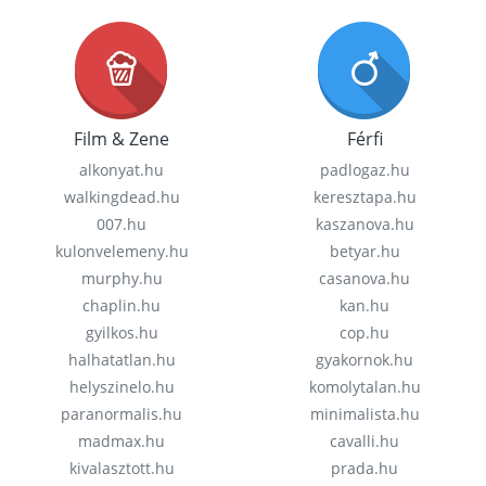
Film & Zene
Férfi
alkonyat.hu
padlogaz.hu
walkingdead.hu
keresztapa.hu
007.hu
kaszanova.hu
kulonvelemeny.hu
betyar.hu
murphy.hu
casanova.hu
chaplin.hu
kan.hu
gyilkos.hu
cop.hu
halhatatlan.hu
gyakornok.hu
helyszinelo.hu
komolytalan.hu
paranormalis.hu
minimalista.hu
madmax.hu
cavalli.hu
kivalasztott.hu
prada.hu