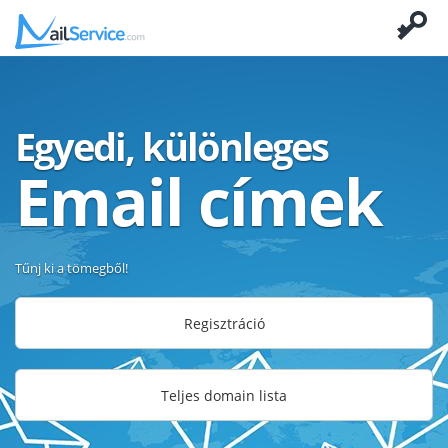
Egyedi, különleges
Email címek
Tűnj ki a tömegből!
Regisztráció
Teljes domain lista