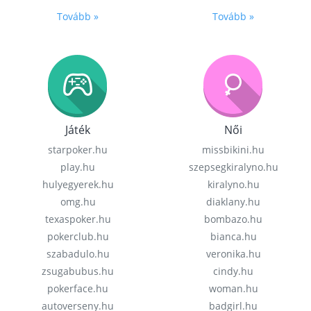
Tovább »
Tovább »
Játék
Női
starpoker.hu
missbikini.hu
play.hu
szepsegkiralyno.hu
hulyegyerek.hu
kiralyno.hu
omg.hu
diaklany.hu
texaspoker.hu
bombazo.hu
pokerclub.hu
bianca.hu
szabadulo.hu
veronika.hu
zsugabubus.hu
cindy.hu
pokerface.hu
woman.hu
autoverseny.hu
badgirl.hu