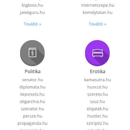
bigboss.hu
internetszepe.hu
jatekguru.hu
komolytalan.hu
Tovább »
Tovább »
Politika
Erotika
senator.hu
kamasutra.hu
diplomata.hu
huncut.hu
kepviselo.hu
szereto.hu
oligarchia.hu
szuz.hu
szenator.hu
elojatek.hu
persze.hu
hustler.hu
propaganda.hu
sztriptiz.hu