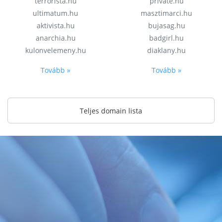
terrorista.hu
private.hu
ultimatum.hu
masztimarci.hu
aktivista.hu
bujasag.hu
anarchia.hu
badgirl.hu
kulonvelemeny.hu
diaklany.hu
Tovább »
Tovább »
Teljes domain lista