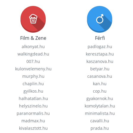
Film & Zene
Férfi
alkonyat.hu
padlogaz.hu
walkingdead.hu
keresztapa.hu
007.hu
kaszanova.hu
kulonvelemeny.hu
betyar.hu
murphy.hu
casanova.hu
chaplin.hu
kan.hu
gyilkos.hu
cop.hu
halhatatlan.hu
gyakornok.hu
helyszinelo.hu
komolytalan.hu
paranormalis.hu
minimalista.hu
madmax.hu
cavalli.hu
kivalasztott.hu
prada.hu