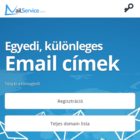
Egyedi, különleges
Email címek
Tűnj ki a tömegből!
Regisztráció
Teljes domain lista