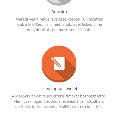
Anonim
Maradj végig rejtve levelezés közben. A címzettek
csak a MailService címed látják, a cél fiókod címe
nem derül ki sem most, sem később.
Írj és fogadj levelet
A MailService-en teljes értékű címeket hozhatsz létre.
Nem csak fogadni tudod a leveleid a cél fiókodban,
de írni is tudsz levelet a MailService-es címeidről.