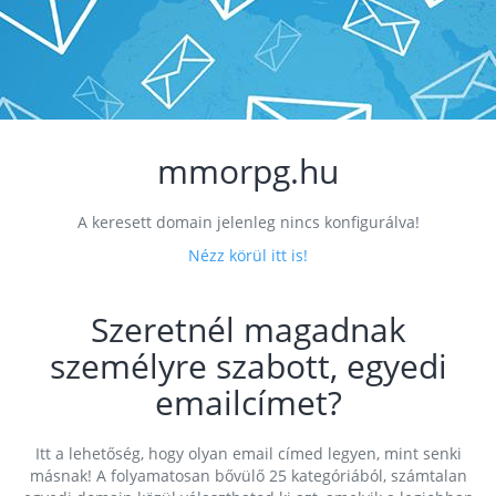
mmorpg.hu
A keresett domain jelenleg nincs konfigurálva!
Nézz körül itt is!
Szeretnél magadnak
személyre szabott, egyedi
emailcímet?
Itt a lehetőség, hogy olyan email címed legyen, mint senki
másnak! A folyamatosan bővülő 25 kategóriából, számtalan