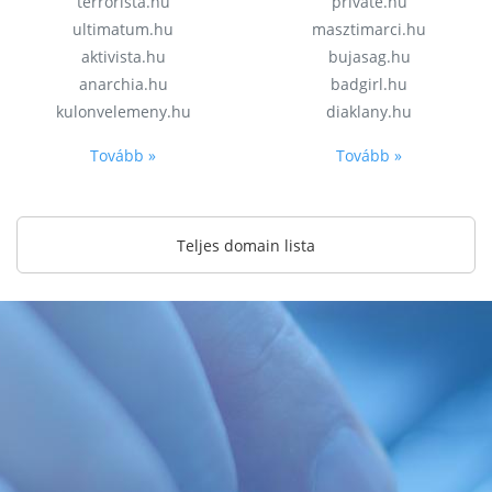
terrorista.hu
private.hu
ultimatum.hu
masztimarci.hu
aktivista.hu
bujasag.hu
anarchia.hu
badgirl.hu
kulonvelemeny.hu
diaklany.hu
Tovább »
Tovább »
Teljes domain lista