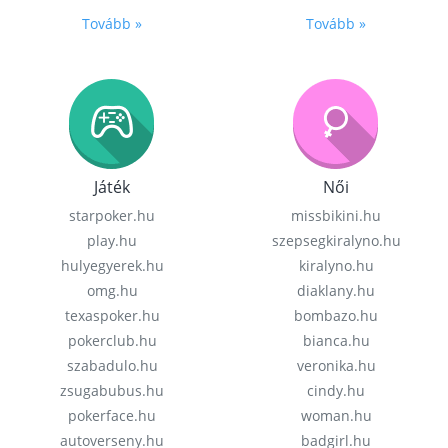
Tovább »
Tovább »
Játék
Női
starpoker.hu
missbikini.hu
play.hu
szepsegkiralyno.hu
hulyegyerek.hu
kiralyno.hu
omg.hu
diaklany.hu
texaspoker.hu
bombazo.hu
pokerclub.hu
bianca.hu
szabadulo.hu
veronika.hu
zsugabubus.hu
cindy.hu
pokerface.hu
woman.hu
autoverseny.hu
badgirl.hu