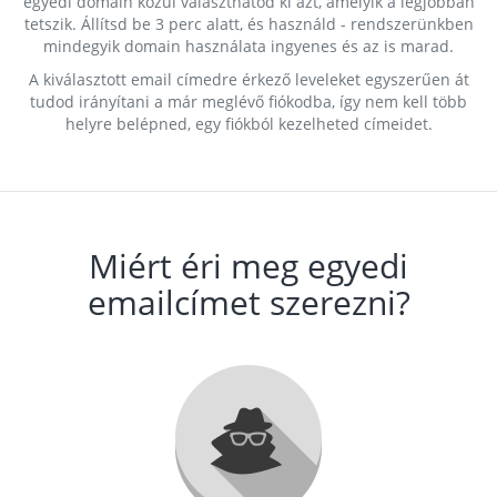
egyedi domain közül választhatod ki azt, amelyik a legjobban
tetszik. Állítsd be 3 perc alatt, és használd - rendszerünkben
mindegyik domain használata ingyenes és az is marad.
A kiválasztott email címedre érkező leveleket egyszerűen át
tudod irányítani a már meglévő fiókodba, így nem kell több
helyre belépned, egy fiókból kezelheted címeidet.
Miért éri meg egyedi
emailcímet szerezni?