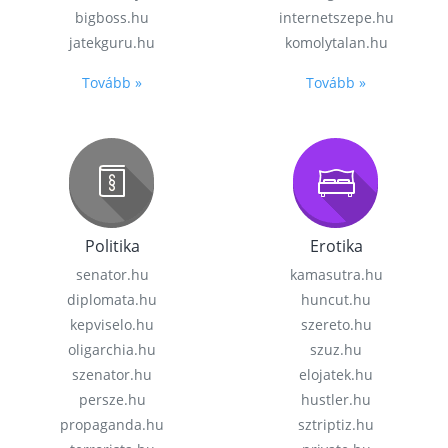
bigboss.hu
internetszepe.hu
jatekguru.hu
komolytalan.hu
Tovább »
Tovább »
Politika
Erotika
senator.hu
kamasutra.hu
diplomata.hu
huncut.hu
kepviselo.hu
szereto.hu
oligarchia.hu
szuz.hu
szenator.hu
elojatek.hu
persze.hu
hustler.hu
propaganda.hu
sztriptiz.hu