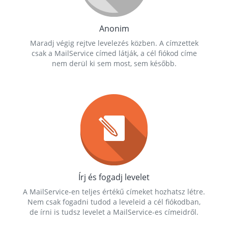
Anonim
Maradj végig rejtve levelezés közben. A címzettek
csak a MailService címed látják, a cél fiókod címe
nem derül ki sem most, sem később.
Írj és fogadj levelet
A MailService-en teljes értékű címeket hozhatsz létre.
Nem csak fogadni tudod a leveleid a cél fiókodban,
de írni is tudsz levelet a MailService-es címeidről.