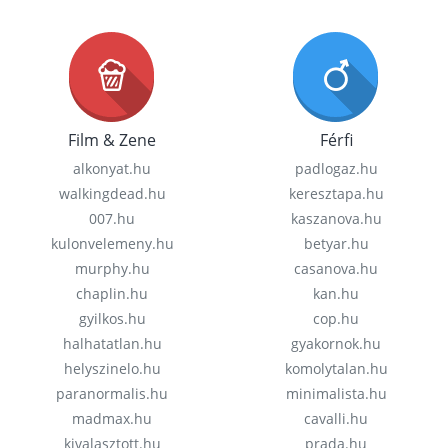
Film & Zene
Férfi
alkonyat.hu
padlogaz.hu
walkingdead.hu
keresztapa.hu
007.hu
kaszanova.hu
kulonvelemeny.hu
betyar.hu
murphy.hu
casanova.hu
chaplin.hu
kan.hu
gyilkos.hu
cop.hu
halhatatlan.hu
gyakornok.hu
helyszinelo.hu
komolytalan.hu
paranormalis.hu
minimalista.hu
madmax.hu
cavalli.hu
kivalasztott.hu
prada.hu