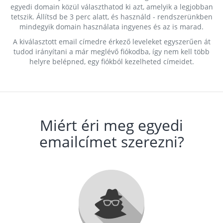
egyedi domain közül választhatod ki azt, amelyik a legjobban
tetszik. Állítsd be 3 perc alatt, és használd - rendszerünkben
mindegyik domain használata ingyenes és az is marad.
A kiválasztott email címedre érkező leveleket egyszerűen át
tudod irányítani a már meglévő fiókodba, így nem kell több
helyre belépned, egy fiókból kezelheted címeidet.
Miért éri meg egyedi
emailcímet szerezni?