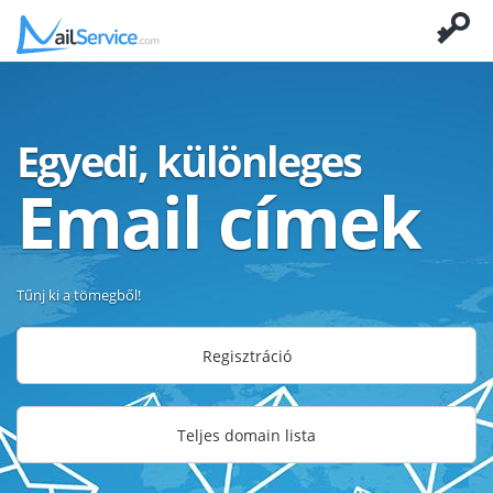
Egyedi, különleges
Email címek
Tűnj ki a tömegből!
Regisztráció
Teljes domain lista