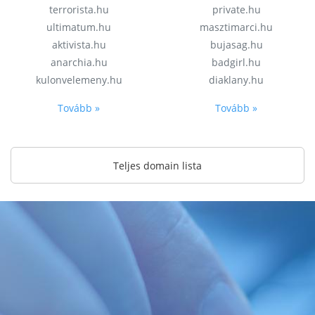
terrorista.hu
private.hu
ultimatum.hu
masztimarci.hu
aktivista.hu
bujasag.hu
anarchia.hu
badgirl.hu
kulonvelemeny.hu
diaklany.hu
Tovább »
Tovább »
Teljes domain lista