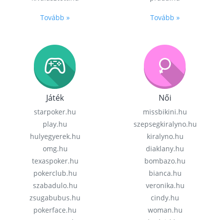
Tovább »
Tovább »
Játék
Női
starpoker.hu
missbikini.hu
play.hu
szepsegkiralyno.hu
hulyegyerek.hu
kiralyno.hu
omg.hu
diaklany.hu
texaspoker.hu
bombazo.hu
pokerclub.hu
bianca.hu
szabadulo.hu
veronika.hu
zsugabubus.hu
cindy.hu
pokerface.hu
woman.hu