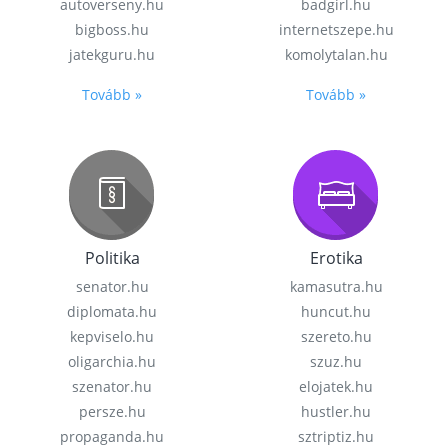
autoverseny.hu
badgirl.hu
bigboss.hu
internetszepe.hu
jatekguru.hu
komolytalan.hu
Tovább »
Tovább »
Politika
Erotika
senator.hu
kamasutra.hu
diplomata.hu
huncut.hu
kepviselo.hu
szereto.hu
oligarchia.hu
szuz.hu
szenator.hu
elojatek.hu
persze.hu
hustler.hu
propaganda.hu
sztriptiz.hu