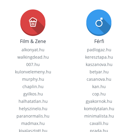
Film & Zene
Férfi
alkonyat.hu
padlogaz.hu
walkingdead.hu
keresztapa.hu
007.hu
kaszanova.hu
kulonvelemeny.hu
betyar.hu
murphy.hu
casanova.hu
chaplin.hu
kan.hu
gyilkos.hu
cop.hu
halhatatlan.hu
gyakornok.hu
helyszinelo.hu
komolytalan.hu
paranormalis.hu
minimalista.hu
madmax.hu
cavalli.hu
kivalasztott.hu
prada.hu