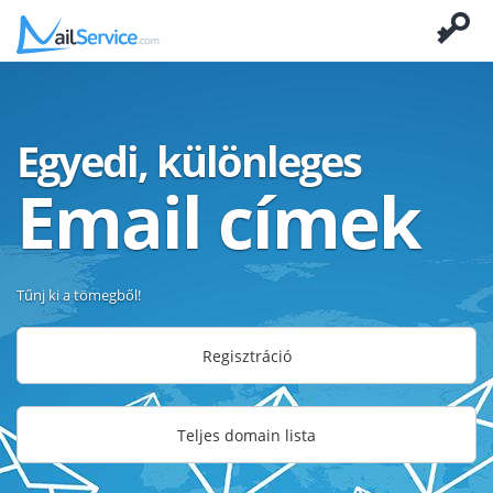
Egyedi, különleges
Email címek
Tűnj ki a tömegből!
Regisztráció
Teljes domain lista