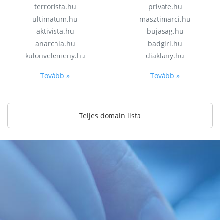
terrorista.hu
private.hu
ultimatum.hu
masztimarci.hu
aktivista.hu
bujasag.hu
anarchia.hu
badgirl.hu
kulonvelemeny.hu
diaklany.hu
Tovább »
Tovább »
Teljes domain lista