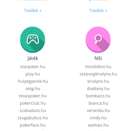
Tovább »
Tovább »
Játék
Női
starpoker.hu
missbikini.hu
play.hu
szepsegkiralyno.hu
hulyegyerek.hu
kiralyno.hu
omg.hu
diaklany.hu
texaspoker.hu
bombazo.hu
pokerclub.hu
bianca.hu
szabadulo.hu
veronika.hu
zsugabubus.hu
cindy.hu
pokerface.hu
woman.hu