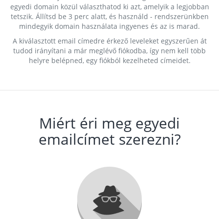
egyedi domain közül választhatod ki azt, amelyik a legjobban
tetszik. Állítsd be 3 perc alatt, és használd - rendszerünkben
mindegyik domain használata ingyenes és az is marad.
A kiválasztott email címedre érkező leveleket egyszerűen át
tudod irányítani a már meglévő fiókodba, így nem kell több
helyre belépned, egy fiókból kezelheted címeidet.
Miért éri meg egyedi
emailcímet szerezni?