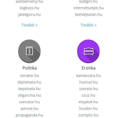
autoverseny.hu
badgirl.hu
bigboss.hu
internetszepe.hu
jatekguru.hu
komolytalan.hu
Tovább »
Tovább »
Politika
Erotika
senator.hu
kamasutra.hu
diplomata.hu
huncut.hu
kepviselo.hu
szereto.hu
oligarchia.hu
szuz.hu
szenator.hu
elojatek.hu
persze.hu
hustler.hu
propaganda.hu
sztriptiz.hu