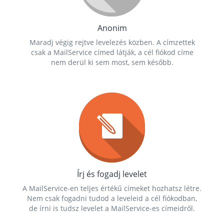
Anonim
Maradj végig rejtve levelezés közben. A címzettek
csak a MailService címed látják, a cél fiókod címe
nem derül ki sem most, sem később.
Írj és fogadj levelet
A MailService-en teljes értékű címeket hozhatsz létre.
Nem csak fogadni tudod a leveleid a cél fiókodban,
de írni is tudsz levelet a MailService-es címeidről.