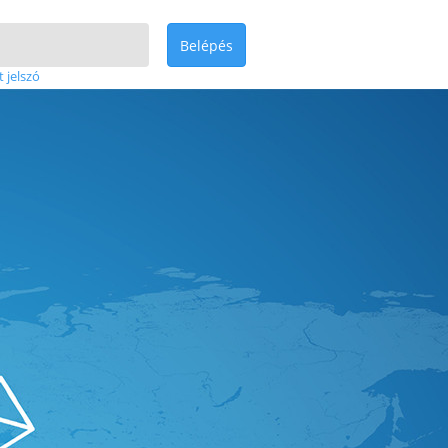
Belépés
t jelszó