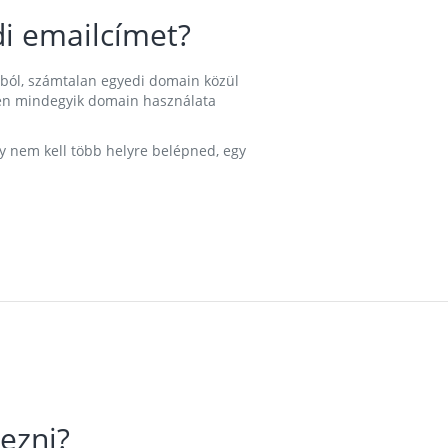
i emailcímet?
ából, számtalan egyedi domain közül
nkben mindegyik domain használata
gy nem kell több helyre belépned, egy
ezni?