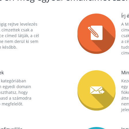
Írj 
gig rejtve levelezés
A Ma
 címzettek csak a
cím
ce címed látják, a cél
csak
me nem derül ki sem
a cé
m később.
tuds
címe
ek
Min
 kategóriában
Kez
n egyedi domain
egy 
aszthatsz, hogy
fió
hasd a számodra
átt
 megfelelőt.
nem
jele