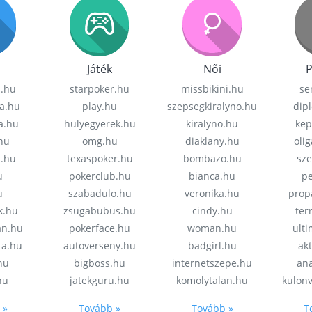
Játék
Női
P
z.hu
starpoker.hu
missbikini.hu
se
a.hu
play.hu
szepsegkiralyno.hu
dip
a.hu
hulyegyerek.hu
kiralyno.hu
kep
hu
omg.hu
diaklany.hu
oli
a.hu
texaspoker.hu
bombazo.hu
sz
u
pokerclub.hu
bianca.hu
pe
u
szabadulo.hu
veronika.hu
prop
k.hu
zsugabubus.hu
cindy.hu
ter
an.hu
pokerface.hu
woman.hu
ult
ta.hu
autoverseny.hu
badgirl.hu
akt
.hu
bigboss.hu
internetszepe.hu
an
hu
jatekguru.hu
komolytalan.hu
kulon
 »
Tovább »
Tovább »
T