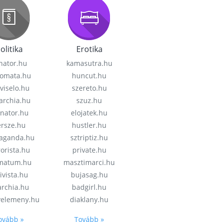
olitika
Erotika
nator.hu
kamasutra.hu
lomata.hu
huncut.hu
viselo.hu
szereto.hu
garchia.hu
szuz.hu
enator.hu
elojatek.hu
rsze.hu
hustler.hu
aganda.hu
sztriptiz.hu
rorista.hu
private.hu
imatum.hu
masztimarci.hu
ivista.hu
bujasag.hu
archia.hu
badgirl.hu
velemeny.hu
diaklany.hu
ovább »
Tovább »