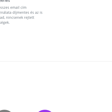
yenes
összes email cím
nálata díjmentes és az is
d, nincsenek rejtett
ségek.