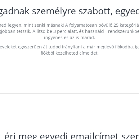
gadnak személyre szabott, egyed
címed legyen, mint senki másnak! A folyamatosan bővülő 25 kategóri
egjobban tetszik. Állítsd be 3 perc alatt, és használd - rendszerü
ingyenes és az is marad.
leveleket egyszerűen át tudod irányítani a már meglévő fiókodba, í
fiókból kezelheted címeidet.
t éri meg egyedi emailcímet szer