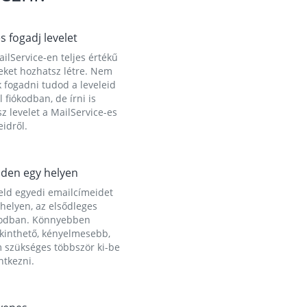
és fogadj levelet
ilService-en teljes értékű
eket hozhatsz létre. Nem
 fogadni tudod a leveleid
l fiókodban, de írni is
z levelet a MailService-es
idről.
den egy helyen
eld egyedi emailcímeidet
helyen, az elsődleges
kodban. Könnyebben
ekinthető, kényelmesebb,
 szükséges többször ki-be
ntkezni.