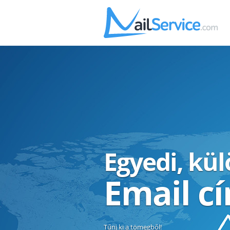
Egyedi, kü
Email c
Tűnj ki a tömegből!