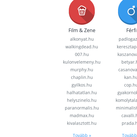
Film & Zene
Férfi
alkonyat.hu
padloga
walkingdead.hu
keresztap
007.hu
kaszanov
kulonvelemeny.hu
betyar.
murphy.hu
casanov
chaplin.hu
kan.h
gyilkos.hu
cop.h
halhatatlan.hu
gyakorno
helyszinelo.hu
komolytal
paranormalis.hu
minimalis
madmax.hu
cavalli
kivalasztott.hu
prada.
Tovább »
Tovább