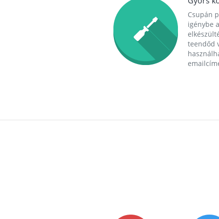
Gyors ko
Csupán p
igénybe a
elkészülté
teendőd v
használha
emailcím