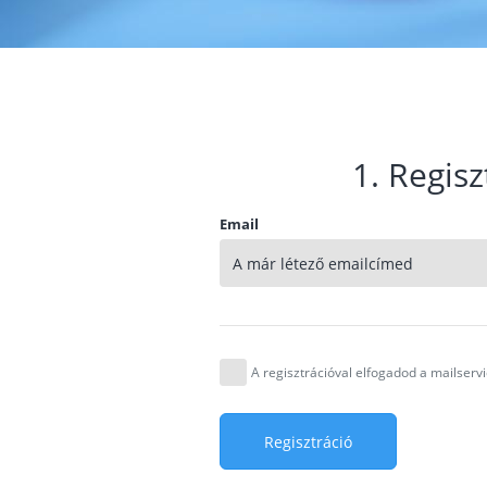
1. Regisz
Email
A regisztrációval elfogadod a mailser
Regisztráció