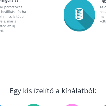
nfigurálás
Ing
ár percet vesz
Az 
 beállítása és ha
hasz
l, nincs is több
mara
ele, máris
költ
tod az új
ed.
Egy kis ízelítő a kínálatból: