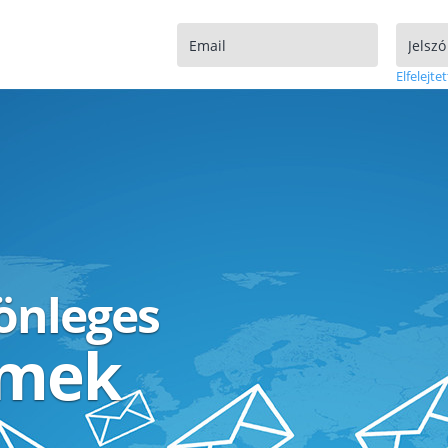
Elfelejtet
lönleges
ímek