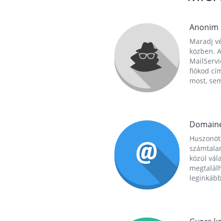
Anonim
Maradj vé
közben. A
MailServi
fiókod cí
most, se
Domain
Huszonöt
számtala
közül vál
megtalál
leginkább