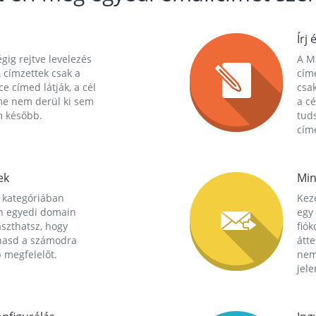
Írj 
gig rejtve levelezés
A Ma
 címzettek csak a
cím
ce címed látják, a cél
csak
me nem derül ki sem
a cé
m később.
tuds
címe
ek
Min
 kategóriában
Kez
n egyedi domain
egy 
aszthatsz, hogy
fió
hasd a számodra
átt
 megfelelőt.
nem
jele