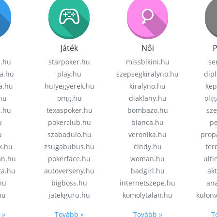
Játék
Női
P
z.hu
starpoker.hu
missbikini.hu
se
a.hu
play.hu
szepsegkiralyno.hu
dip
a.hu
hulyegyerek.hu
kiralyno.hu
kep
hu
omg.hu
diaklany.hu
oli
a.hu
texaspoker.hu
bombazo.hu
sz
u
pokerclub.hu
bianca.hu
pe
u
szabadulo.hu
veronika.hu
prop
k.hu
zsugabubus.hu
cindy.hu
ter
an.hu
pokerface.hu
woman.hu
ult
ta.hu
autoverseny.hu
badgirl.hu
akt
.hu
bigboss.hu
internetszepe.hu
an
hu
jatekguru.hu
komolytalan.hu
kulon
 »
Tovább »
Tovább »
T