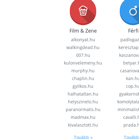
Film & Zene
Férfi
alkonyat.hu
padloga
walkingdead.hu
keresztap
007.hu
kaszanov
kulonvelemeny.hu
betyar.
murphy.hu
casanov
chaplin.hu
kan.h
gyilkos.hu
cop.h
halhatatlan.hu
gyakorno
helyszinelo.hu
komolytal
paranormalis.hu
minimalis
madmax.hu
cavalli
kivalasztott.hu
prada.
Tovább »
Tovább