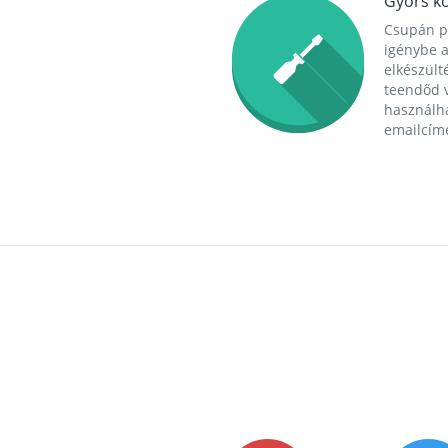
Gyors ko
Csupán p
igénybe a
elkészülté
teendőd v
használha
emailcím