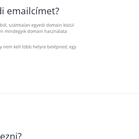
i emailcímet?
ából, számtalan egyedi domain közül
nkben mindegyik domain használata
gy nem kell több helyre belépned, egy
ezni?