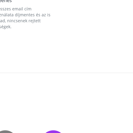
yenes
összes email cím
nálata díjmentes és az is
d, nincsenek rejtett
ségek.