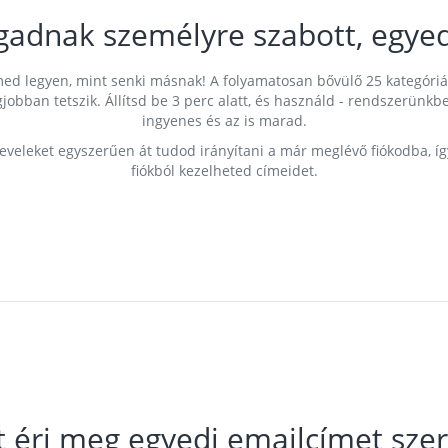
gadnak személyre szabott, egyed
címed legyen, mint senki másnak! A folyamatosan bővülő 25 kategóri
egjobban tetszik. Állítsd be 3 perc alatt, és használd - rendszerü
ingyenes és az is marad.
leveleket egyszerűen át tudod irányítani a már meglévő fiókodba, í
fiókból kezelheted címeidet.
t éri meg egyedi emailcímet szer