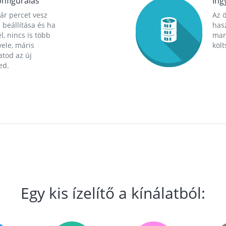
nfigurálás
Ing
ár percet vesz
Az 
 beállítása és ha
hasz
l, nincs is több
mara
ele, máris
költ
tod az új
ed.
Egy kis ízelítő a kínálatból: