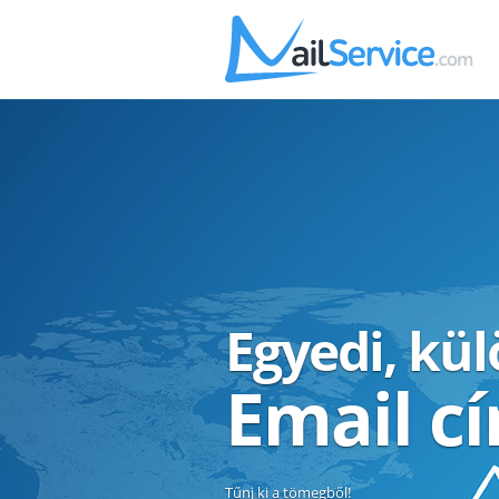
Egyedi, kü
Email c
Tűnj ki a tömegből!