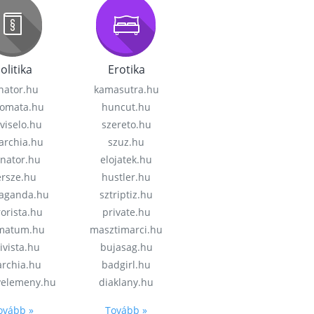
olitika
Erotika
nator.hu
kamasutra.hu
lomata.hu
huncut.hu
viselo.hu
szereto.hu
garchia.hu
szuz.hu
enator.hu
elojatek.hu
rsze.hu
hustler.hu
aganda.hu
sztriptiz.hu
rorista.hu
private.hu
imatum.hu
masztimarci.hu
ivista.hu
bujasag.hu
archia.hu
badgirl.hu
velemeny.hu
diaklany.hu
ovább »
Tovább »