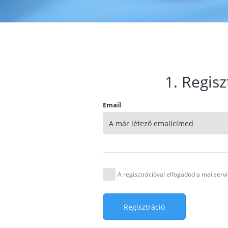
1. Regisz
Email
A regisztrációval elfogadod a mailser
Regisztráció