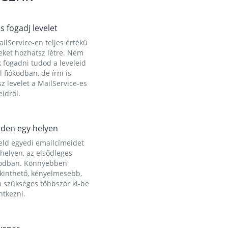
és fogadj levelet
ilService-en teljes értékű
eket hozhatsz létre. Nem
 fogadni tudod a leveleid
l fiókodban, de írni is
z levelet a MailService-es
idről.
den egy helyen
eld egyedi emailcímeidet
helyen, az elsődleges
kodban. Könnyebben
ekinthető, kényelmesebb,
 szükséges többször ki-be
ntkezni.