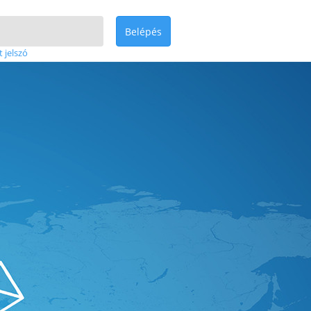
Belépés
t jelszó