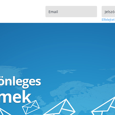
Elfelejtet
lönleges
ímek