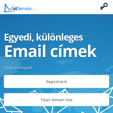
Egyedi, különleges
Email címek
Tűnj ki a tömegből!
Regisztráció
Teljes domain lista