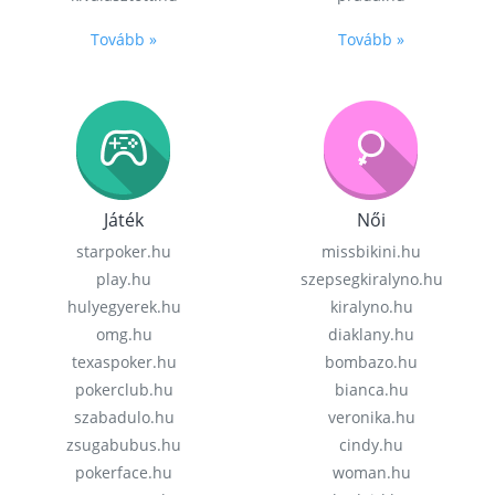
Tovább »
Tovább »
Játék
Női
starpoker.hu
missbikini.hu
play.hu
szepsegkiralyno.hu
hulyegyerek.hu
kiralyno.hu
omg.hu
diaklany.hu
texaspoker.hu
bombazo.hu
pokerclub.hu
bianca.hu
szabadulo.hu
veronika.hu
zsugabubus.hu
cindy.hu
pokerface.hu
woman.hu