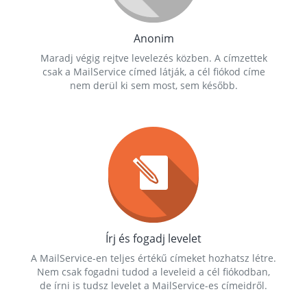
Anonim
Maradj végig rejtve levelezés közben. A címzettek
csak a MailService címed látják, a cél fiókod címe
nem derül ki sem most, sem később.
Írj és fogadj levelet
A MailService-en teljes értékű címeket hozhatsz létre.
Nem csak fogadni tudod a leveleid a cél fiókodban,
de írni is tudsz levelet a MailService-es címeidről.