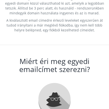
egyedi domain közül választhatod ki azt, amelyik a legjobban
tetszik. Állítsd be 3 perc alatt, és használd - rendszerünkben
mindegyik domain használata ingyenes és az is marad.
A kiválasztott email címedre érkező leveleket egyszerűen át
tudod irányítani a már meglévő fiókodba, így nem kell több
helyre belépned, egy fiókból kezelheted címeidet.
Miért éri meg egyedi
emailcímet szerezni?