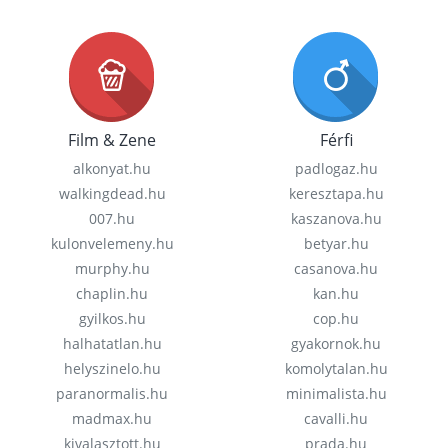
Film & Zene
Férfi
alkonyat.hu
padlogaz.hu
walkingdead.hu
keresztapa.hu
007.hu
kaszanova.hu
kulonvelemeny.hu
betyar.hu
murphy.hu
casanova.hu
chaplin.hu
kan.hu
gyilkos.hu
cop.hu
halhatatlan.hu
gyakornok.hu
helyszinelo.hu
komolytalan.hu
paranormalis.hu
minimalista.hu
madmax.hu
cavalli.hu
kivalasztott.hu
prada.hu