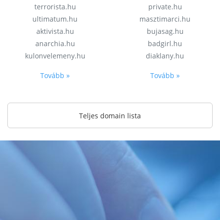
terrorista.hu
private.hu
ultimatum.hu
masztimarci.hu
aktivista.hu
bujasag.hu
anarchia.hu
badgirl.hu
kulonvelemeny.hu
diaklany.hu
Tovább »
Tovább »
Teljes domain lista