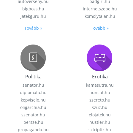
autoverseny.hu
badgirl.hu
bigboss.hu
internetszepe.hu
jatekguru.hu
komolytalan.hu
Tovább »
Tovább »
Politika
Erotika
senator.hu
kamasutra.hu
diplomata.hu
huncut.hu
kepviselo.hu
szereto.hu
oligarchia.hu
szuz.hu
szenator.hu
elojatek.hu
persze.hu
hustler.hu
propaganda.hu
sztriptiz.hu