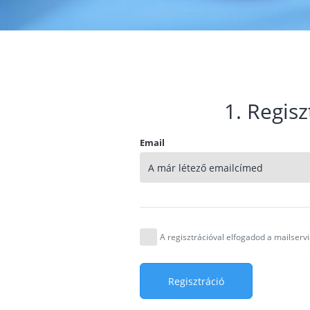
1. Regisz
Email
A regisztrációval elfogadod a mailser
Regisztráció