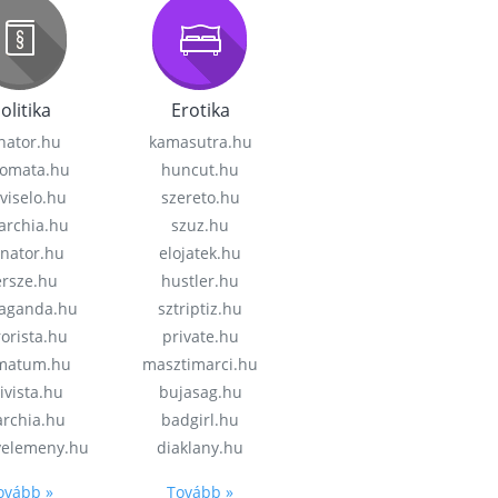
olitika
Erotika
nator.hu
kamasutra.hu
lomata.hu
huncut.hu
viselo.hu
szereto.hu
garchia.hu
szuz.hu
enator.hu
elojatek.hu
rsze.hu
hustler.hu
aganda.hu
sztriptiz.hu
rorista.hu
private.hu
imatum.hu
masztimarci.hu
ivista.hu
bujasag.hu
archia.hu
badgirl.hu
velemeny.hu
diaklany.hu
ovább »
Tovább »