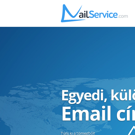
Egyedi, kü
Email c
Tűnj ki a tömegből!