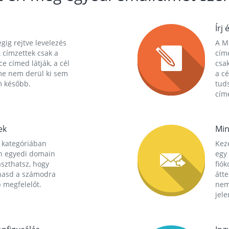
Írj 
gig rejtve levelezés
A Ma
 címzettek csak a
cím
ce címed látják, a cél
csak
me nem derül ki sem
a cé
m később.
tuds
címe
ek
Min
 kategóriában
Kez
n egyedi domain
egy 
aszthatsz, hogy
fió
hasd a számodra
átt
 megfelelőt.
nem
jele