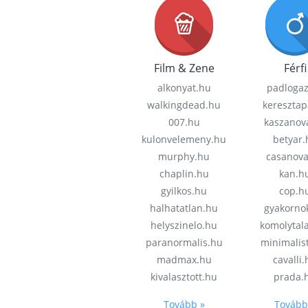
Film & Zene
Férfi
alkonyat.hu
padloga
walkingdead.hu
keresztap
007.hu
kaszanov
kulonvelemeny.hu
betyar.
murphy.hu
casanov
chaplin.hu
kan.h
gyilkos.hu
cop.h
halhatatlan.hu
gyakorno
helyszinelo.hu
komolytal
paranormalis.hu
minimalis
madmax.hu
cavalli
kivalasztott.hu
prada.
Tovább »
Tovább