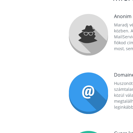
Anonim
Maradj vé
közben. A
MailServi
fiókod cí
most, se
Domain
Huszonöt
számtala
közül vál
megtalál
leginkább