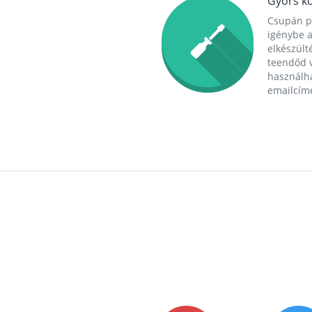
Gyors ko
Csupán p
igénybe a
elkészülté
teendőd v
használha
emailcím