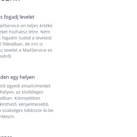
és fogadj levelet
ilService-en teljes értékű
eket hozhatsz létre. Nem
 fogadni tudod a leveleid
l fiókodban, de írni is
z levelet a MailService-es
idről.
den egy helyen
eld egyedi emailcímeidet
helyen, az elsődleges
kodban. Könnyebben
ekinthető, kényelmesebb,
 szükséges többször ki-be
ntkezni.