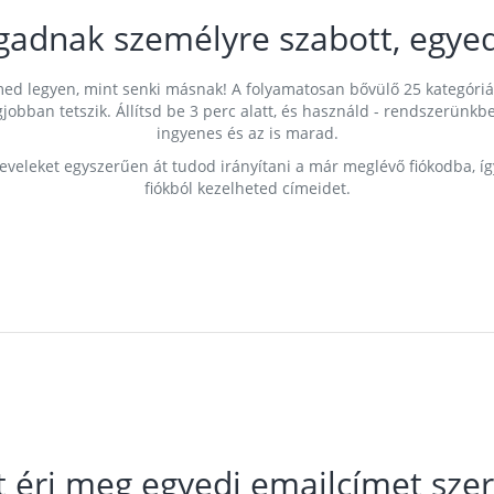
gadnak személyre szabott, egyed
címed legyen, mint senki másnak! A folyamatosan bővülő 25 kategóri
egjobban tetszik. Állítsd be 3 perc alatt, és használd - rendszerü
ingyenes és az is marad.
leveleket egyszerűen át tudod irányítani a már meglévő fiókodba, í
fiókból kezelheted címeidet.
t éri meg egyedi emailcímet szer