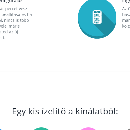
nfigurálás
Ing
ár percet vesz
Az 
 beállítása és ha
hasz
l, nincs is több
mara
ele, máris
költ
tod az új
ed.
Egy kis ízelítő a kínálatból: