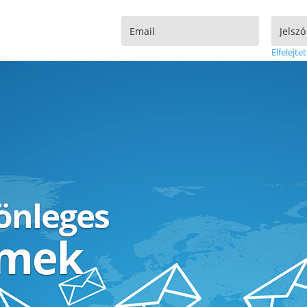
Elfelejtet
lönleges
ímek