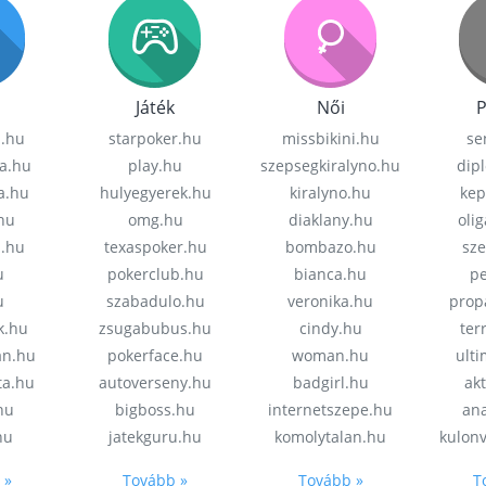
Játék
Női
P
z.hu
starpoker.hu
missbikini.hu
se
a.hu
play.hu
szepsegkiralyno.hu
dip
a.hu
hulyegyerek.hu
kiralyno.hu
kep
hu
omg.hu
diaklany.hu
oli
a.hu
texaspoker.hu
bombazo.hu
sz
u
pokerclub.hu
bianca.hu
pe
u
szabadulo.hu
veronika.hu
prop
k.hu
zsugabubus.hu
cindy.hu
ter
an.hu
pokerface.hu
woman.hu
ult
ta.hu
autoverseny.hu
badgirl.hu
akt
.hu
bigboss.hu
internetszepe.hu
an
hu
jatekguru.hu
komolytalan.hu
kulon
 »
Tovább »
Tovább »
T