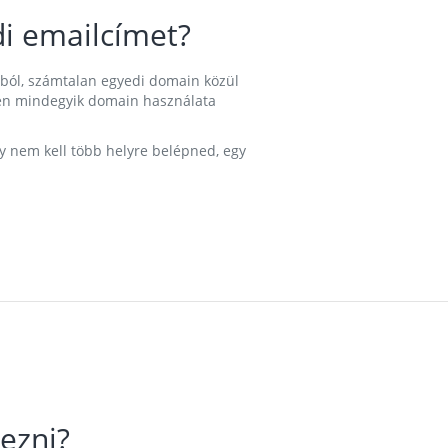
i emailcímet?
ából, számtalan egyedi domain közül
nkben mindegyik domain használata
gy nem kell több helyre belépned, egy
ezni?