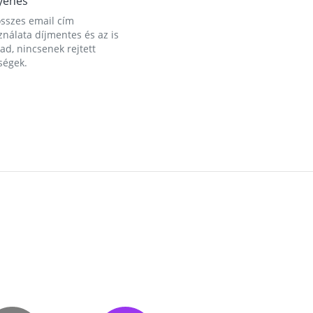
yenes
összes email cím
nálata díjmentes és az is
d, nincsenek rejtett
ségek.