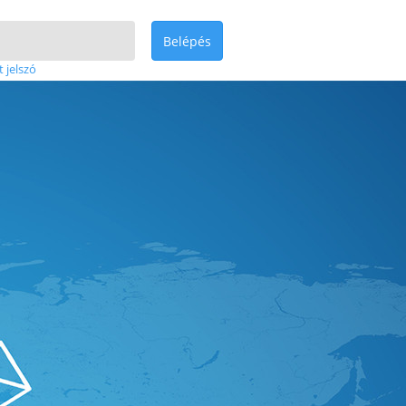
Belépés
t jelszó