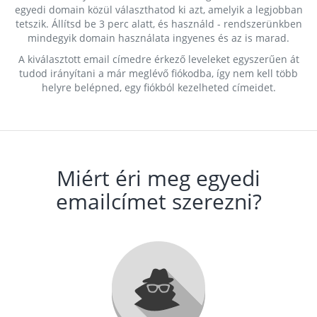
egyedi domain közül választhatod ki azt, amelyik a legjobban
tetszik. Állítsd be 3 perc alatt, és használd - rendszerünkben
mindegyik domain használata ingyenes és az is marad.
A kiválasztott email címedre érkező leveleket egyszerűen át
tudod irányítani a már meglévő fiókodba, így nem kell több
helyre belépned, egy fiókból kezelheted címeidet.
Miért éri meg egyedi
emailcímet szerezni?