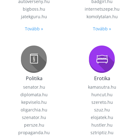
autoverseny.hu
badgirl.hu
bigboss.hu
internetszepe.hu
jatekguru.hu
komolytalan.hu
Tovább »
Tovább »
Politika
Erotika
senator.hu
kamasutra.hu
diplomata.hu
huncut.hu
kepviselo.hu
szereto.hu
oligarchia.hu
szuz.hu
szenator.hu
elojatek.hu
persze.hu
hustler.hu
propaganda.hu
sztriptiz.hu