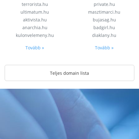
terrorista.hu
private.hu
ultimatum.hu
masztimarci.hu
aktivista.hu
bujasag.hu
anarchia.hu
badgirl.hu
kulonvelemeny.hu
diaklany.hu
Tovább »
Tovább »
Teljes domain lista