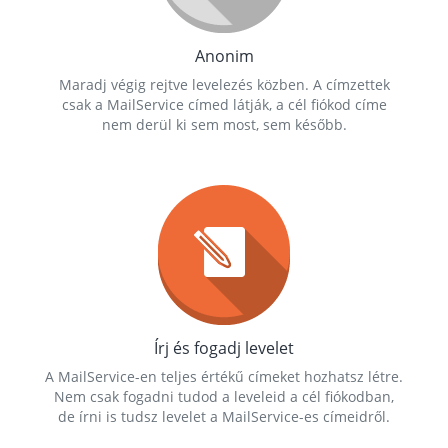
Anonim
Maradj végig rejtve levelezés közben. A címzettek
csak a MailService címed látják, a cél fiókod címe
nem derül ki sem most, sem később.
Írj és fogadj levelet
A MailService-en teljes értékű címeket hozhatsz létre.
Nem csak fogadni tudod a leveleid a cél fiókodban,
de írni is tudsz levelet a MailService-es címeidről.