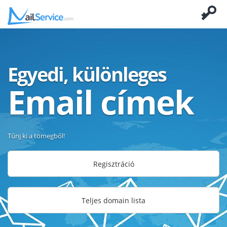
Egyedi, különleges
Email címek
Tűnj ki a tömegből!
Regisztráció
Teljes domain lista