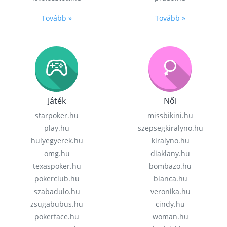
Tovább »
Tovább »
Játék
Női
starpoker.hu
missbikini.hu
play.hu
szepsegkiralyno.hu
hulyegyerek.hu
kiralyno.hu
omg.hu
diaklany.hu
texaspoker.hu
bombazo.hu
pokerclub.hu
bianca.hu
szabadulo.hu
veronika.hu
zsugabubus.hu
cindy.hu
pokerface.hu
woman.hu