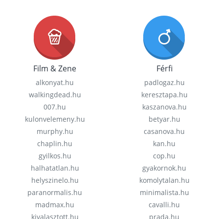
Film & Zene
Férfi
alkonyat.hu
padlogaz.hu
walkingdead.hu
keresztapa.hu
007.hu
kaszanova.hu
kulonvelemeny.hu
betyar.hu
murphy.hu
casanova.hu
chaplin.hu
kan.hu
gyilkos.hu
cop.hu
halhatatlan.hu
gyakornok.hu
helyszinelo.hu
komolytalan.hu
paranormalis.hu
minimalista.hu
madmax.hu
cavalli.hu
kivalasztott.hu
prada.hu