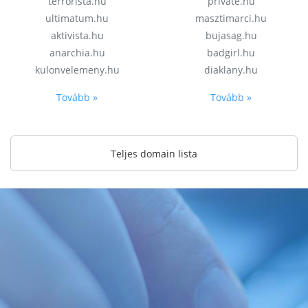
terrorista.hu
private.hu
ultimatum.hu
masztimarci.hu
aktivista.hu
bujasag.hu
anarchia.hu
badgirl.hu
kulonvelemeny.hu
diaklany.hu
Tovább »
Tovább »
Teljes domain lista