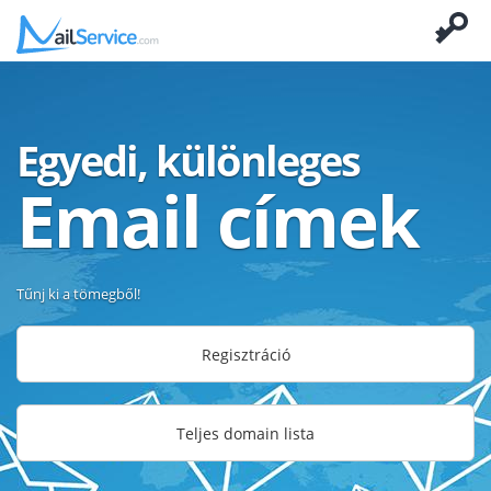
Egyedi, különleges
Email címek
Tűnj ki a tömegből!
Regisztráció
Teljes domain lista