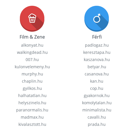
Film & Zene
Férfi
alkonyat.hu
padlogaz.hu
walkingdead.hu
keresztapa.hu
007.hu
kaszanova.hu
kulonvelemeny.hu
betyar.hu
murphy.hu
casanova.hu
chaplin.hu
kan.hu
gyilkos.hu
cop.hu
halhatatlan.hu
gyakornok.hu
helyszinelo.hu
komolytalan.hu
paranormalis.hu
minimalista.hu
madmax.hu
cavalli.hu
kivalasztott.hu
prada.hu