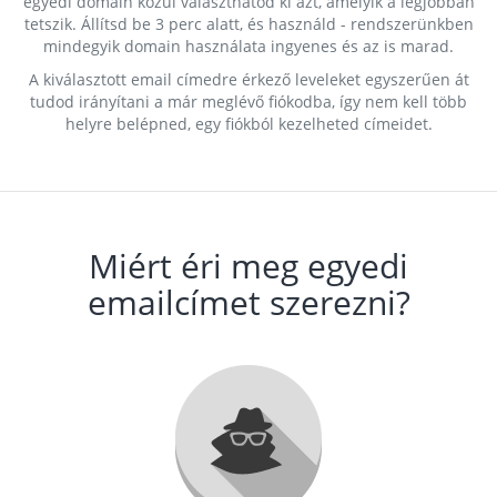
egyedi domain közül választhatod ki azt, amelyik a legjobban
tetszik. Állítsd be 3 perc alatt, és használd - rendszerünkben
mindegyik domain használata ingyenes és az is marad.
A kiválasztott email címedre érkező leveleket egyszerűen át
tudod irányítani a már meglévő fiókodba, így nem kell több
helyre belépned, egy fiókból kezelheted címeidet.
Miért éri meg egyedi
emailcímet szerezni?