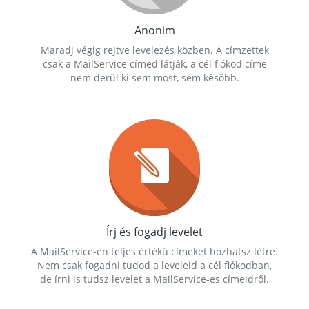
Anonim
Maradj végig rejtve levelezés közben. A címzettek
csak a MailService címed látják, a cél fiókod címe
nem derül ki sem most, sem később.
Írj és fogadj levelet
A MailService-en teljes értékű címeket hozhatsz létre.
Nem csak fogadni tudod a leveleid a cél fiókodban,
de írni is tudsz levelet a MailService-es címeidről.