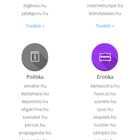
bigboss.hu
internetszepe.hu
jatekguru.hu
komolytalan.hu
Tovább »
Tovább »
Politika
Erotika
senator.hu
kamasutra.hu
diplomata.hu
huncut.hu
kepviselo.hu
szereto.hu
oligarchia.hu
szuz.hu
szenator.hu
elojatek.hu
persze.hu
hustler.hu
propaganda.hu
sztriptiz.hu