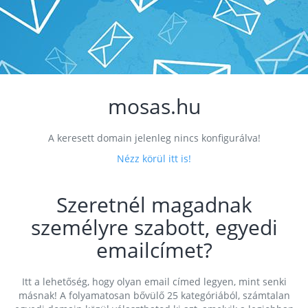
mosas.hu
A keresett domain jelenleg nincs konfigurálva!
Nézz körül itt is!
Szeretnél magadnak
személyre szabott, egyedi
emailcímet?
Itt a lehetőség, hogy olyan email címed legyen, mint senki
másnak! A folyamatosan bővülő 25 kategóriából, számtalan