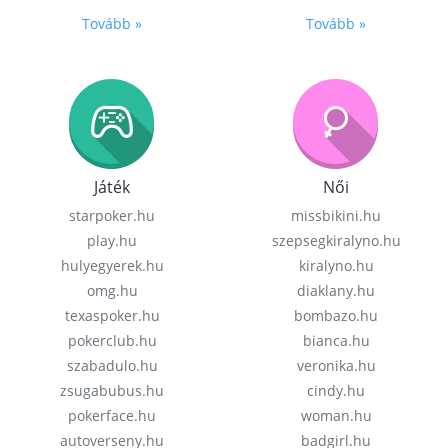
Tovább »
Tovább »
Játék
Női
starpoker.hu
missbikini.hu
play.hu
szepsegkiralyno.hu
hulyegyerek.hu
kiralyno.hu
omg.hu
diaklany.hu
texaspoker.hu
bombazo.hu
pokerclub.hu
bianca.hu
szabadulo.hu
veronika.hu
zsugabubus.hu
cindy.hu
pokerface.hu
woman.hu
autoverseny.hu
badgirl.hu