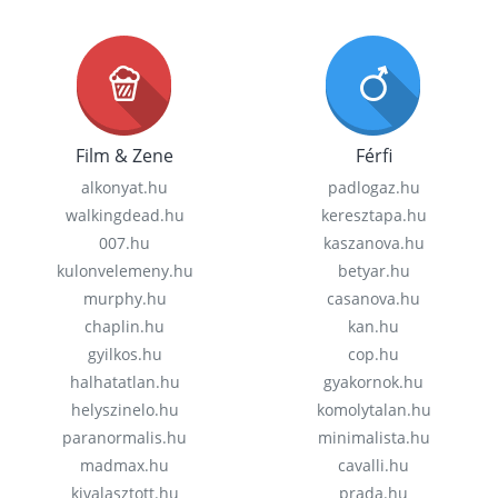
Film & Zene
Férfi
alkonyat.hu
padlogaz.hu
walkingdead.hu
keresztapa.hu
007.hu
kaszanova.hu
kulonvelemeny.hu
betyar.hu
murphy.hu
casanova.hu
chaplin.hu
kan.hu
gyilkos.hu
cop.hu
halhatatlan.hu
gyakornok.hu
helyszinelo.hu
komolytalan.hu
paranormalis.hu
minimalista.hu
madmax.hu
cavalli.hu
kivalasztott.hu
prada.hu