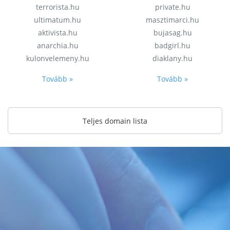
terrorista.hu
private.hu
ultimatum.hu
masztimarci.hu
aktivista.hu
bujasag.hu
anarchia.hu
badgirl.hu
kulonvelemeny.hu
diaklany.hu
Tovább »
Tovább »
Teljes domain lista