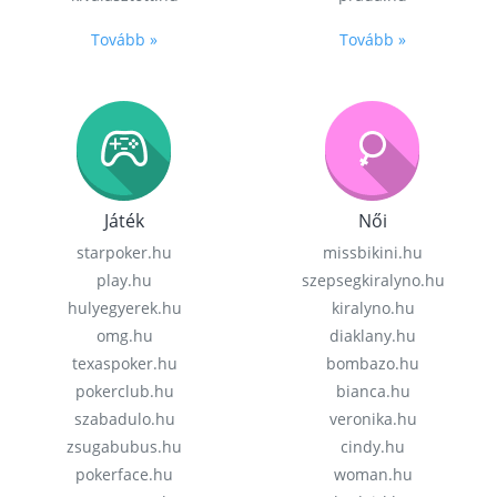
Tovább »
Tovább »
Játék
Női
starpoker.hu
missbikini.hu
play.hu
szepsegkiralyno.hu
hulyegyerek.hu
kiralyno.hu
omg.hu
diaklany.hu
texaspoker.hu
bombazo.hu
pokerclub.hu
bianca.hu
szabadulo.hu
veronika.hu
zsugabubus.hu
cindy.hu
pokerface.hu
woman.hu