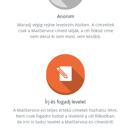
Anonim
Maradj végig rejtve levelezés közben. A címzettek
csak a MailService címed látják, a cél fiókod címe
nem derül ki sem most, sem később.
Írj és fogadj levelet
A MailService-en teljes értékű címeket hozhatsz létre.
Nem csak fogadni tudod a leveleid a cél fiókodban,
de írni is tudsz levelet a MailService-es címeidről.