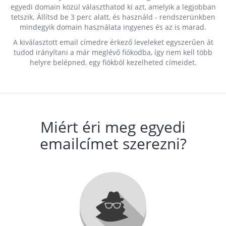
egyedi domain közül választhatod ki azt, amelyik a legjobban
tetszik. Állítsd be 3 perc alatt, és használd - rendszerünkben
mindegyik domain használata ingyenes és az is marad.
A kiválasztott email címedre érkező leveleket egyszerűen át
tudod irányítani a már meglévő fiókodba, így nem kell több
helyre belépned, egy fiókból kezelheted címeidet.
Miért éri meg egyedi
emailcímet szerezni?