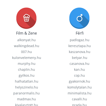
Film & Zene
Férfi
alkonyat.hu
padlogaz.hu
walkingdead.hu
keresztapa.hu
007.hu
kaszanova.hu
kulonvelemeny.hu
betyar.hu
murphy.hu
casanova.hu
chaplin.hu
kan.hu
gyilkos.hu
cop.hu
halhatatlan.hu
gyakornok.hu
helyszinelo.hu
komolytalan.hu
paranormalis.hu
minimalista.hu
madmax.hu
cavalli.hu
kivalasztott.hu
prada.hu