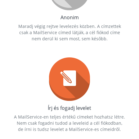
Anonim
Maradj végig rejtve levelezés közben. A címzettek
csak a MailService címed látják, a cél fiókod címe
nem derül ki sem most, sem később.
Írj és fogadj levelet
A MailService-en teljes értékű címeket hozhatsz létre.
Nem csak fogadni tudod a leveleid a cél fiókodban,
de írni is tudsz levelet a MailService-es címeidről.