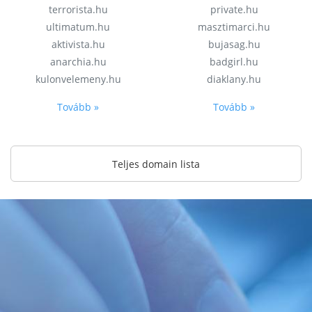
terrorista.hu
private.hu
ultimatum.hu
masztimarci.hu
aktivista.hu
bujasag.hu
anarchia.hu
badgirl.hu
kulonvelemeny.hu
diaklany.hu
Tovább »
Tovább »
Teljes domain lista