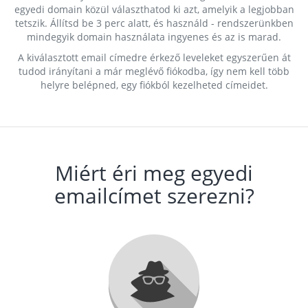
egyedi domain közül választhatod ki azt, amelyik a legjobban
tetszik. Állítsd be 3 perc alatt, és használd - rendszerünkben
mindegyik domain használata ingyenes és az is marad.
A kiválasztott email címedre érkező leveleket egyszerűen át
tudod irányítani a már meglévő fiókodba, így nem kell több
helyre belépned, egy fiókból kezelheted címeidet.
Miért éri meg egyedi
emailcímet szerezni?