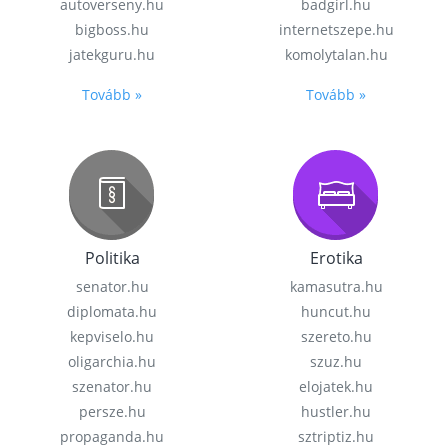
autoverseny.hu
badgirl.hu
bigboss.hu
internetszepe.hu
jatekguru.hu
komolytalan.hu
Tovább »
Tovább »
Politika
Erotika
senator.hu
kamasutra.hu
diplomata.hu
huncut.hu
kepviselo.hu
szereto.hu
oligarchia.hu
szuz.hu
szenator.hu
elojatek.hu
persze.hu
hustler.hu
propaganda.hu
sztriptiz.hu