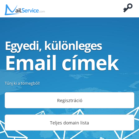
Egyedi, különleges
Email címek
Tűnj ki a tömegből!
Regisztráció
Teljes domain lista