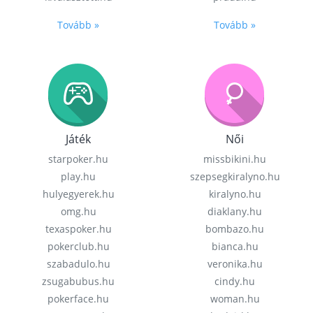
Tovább »
Tovább »
Játék
Női
starpoker.hu
missbikini.hu
play.hu
szepsegkiralyno.hu
hulyegyerek.hu
kiralyno.hu
omg.hu
diaklany.hu
texaspoker.hu
bombazo.hu
pokerclub.hu
bianca.hu
szabadulo.hu
veronika.hu
zsugabubus.hu
cindy.hu
pokerface.hu
woman.hu