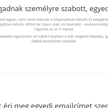
gadnak személyre szabott, egyed
címed legyen, mint senki másnak! A folyamatosan bővülő 25 kategóri
egjobban tetszik. Állítsd be 3 perc alatt, és használd - rendszerü
ingyenes és az is marad.
leveleket egyszerűen át tudod irányítani a már meglévő fiókodba, í
fiókból kezelheted címeidet.
t éri meg egyedi emailcímet szer