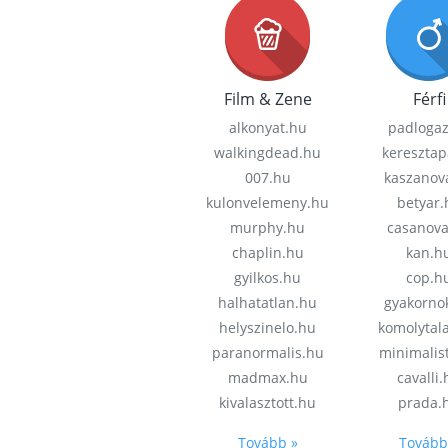
Film & Zene
Férfi
alkonyat.hu
padloga
walkingdead.hu
keresztap
007.hu
kaszanov
kulonvelemeny.hu
betyar.
murphy.hu
casanov
chaplin.hu
kan.h
gyilkos.hu
cop.h
halhatatlan.hu
gyakorno
helyszinelo.hu
komolytal
paranormalis.hu
minimalis
madmax.hu
cavalli
kivalasztott.hu
prada.
Tovább »
Tovább