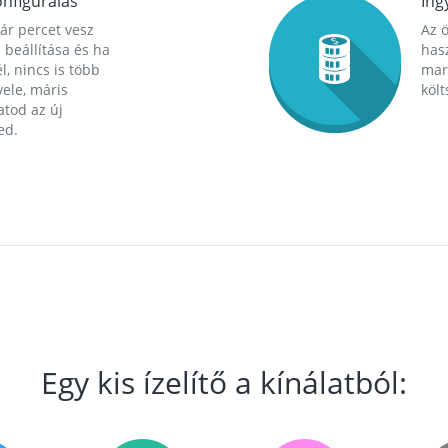
nfigurálás
Ing
ár percet vesz
Az 
 beállítása és ha
hasz
l, nincs is több
mara
ele, máris
költ
tod az új
ed.
Egy kis ízelítő a kínálatból: