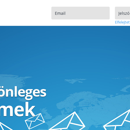
Elfelejtet
lönleges
ímek