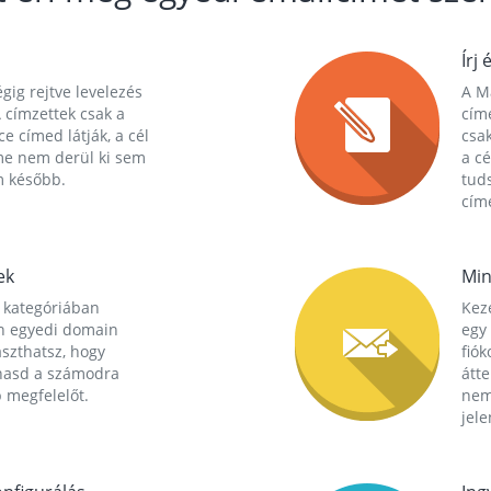
Írj 
gig rejtve levelezés
A Ma
 címzettek csak a
cím
ce címed látják, a cél
csak
me nem derül ki sem
a cé
m később.
tuds
címe
ek
Min
 kategóriában
Kez
n egyedi domain
egy 
aszthatsz, hogy
fió
hasd a számodra
átt
 megfelelőt.
nem
jele