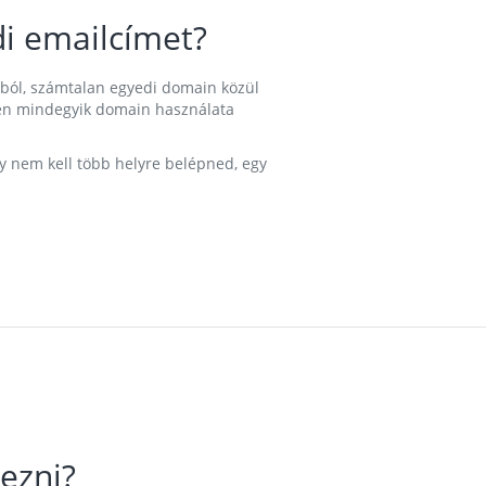
i emailcímet?
ából, számtalan egyedi domain közül
nkben mindegyik domain használata
gy nem kell több helyre belépned, egy
ezni?