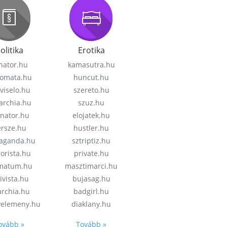
olitika
Erotika
nator.hu
kamasutra.hu
lomata.hu
huncut.hu
viselo.hu
szereto.hu
garchia.hu
szuz.hu
enator.hu
elojatek.hu
rsze.hu
hustler.hu
aganda.hu
sztriptiz.hu
rorista.hu
private.hu
imatum.hu
masztimarci.hu
ivista.hu
bujasag.hu
archia.hu
badgirl.hu
velemeny.hu
diaklany.hu
ovább »
Tovább »