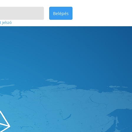
Belépés
t jelszó