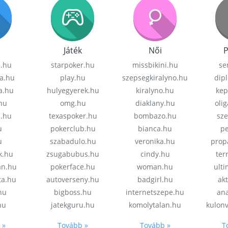
Játék
Női
P
z.hu
starpoker.hu
missbikini.hu
se
a.hu
play.hu
szepsegkiralyno.hu
dip
a.hu
hulyegyerek.hu
kiralyno.hu
kep
hu
omg.hu
diaklany.hu
oli
a.hu
texaspoker.hu
bombazo.hu
sz
u
pokerclub.hu
bianca.hu
pe
u
szabadulo.hu
veronika.hu
prop
k.hu
zsugabubus.hu
cindy.hu
ter
an.hu
pokerface.hu
woman.hu
ult
ta.hu
autoverseny.hu
badgirl.hu
akt
.hu
bigboss.hu
internetszepe.hu
an
hu
jatekguru.hu
komolytalan.hu
kulon
 »
Tovább »
Tovább »
T