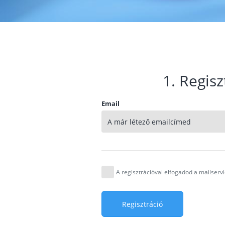
1. Regisz
Email
A regisztrációval elfogadod a mailser
Regisztráció