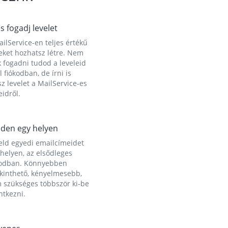
és fogadj levelet
ilService-en teljes értékű
eket hozhatsz létre. Nem
 fogadni tudod a leveleid
l fiókodban, de írni is
z levelet a MailService-es
idről.
den egy helyen
eld egyedi emailcímeidet
helyen, az elsődleges
kodban. Könnyebben
ekinthető, kényelmesebb,
 szükséges többször ki-be
ntkezni.