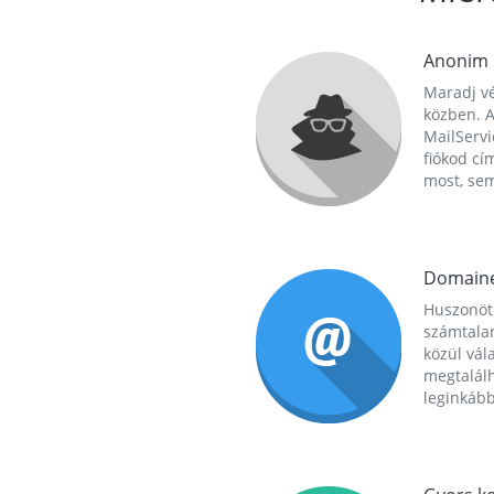
Anonim
Maradj vé
közben. A
MailServi
fiókod cí
most, se
Domain
Huszonöt
számtala
közül vál
megtalál
leginkább