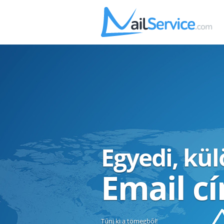
Egyedi, kü
Email c
Tűnj ki a tömegből!