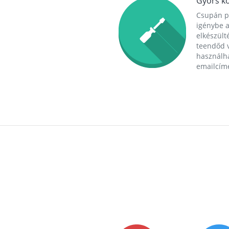
Gyors ko
Csupán p
igénybe a
elkészülté
teendőd v
használha
emailcím