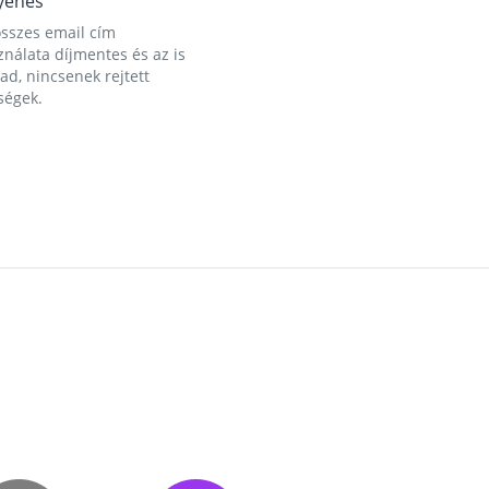
yenes
összes email cím
nálata díjmentes és az is
d, nincsenek rejtett
ségek.