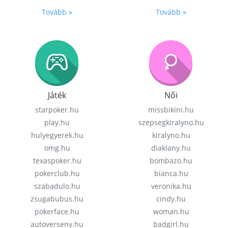
Tovább »
Tovább »
Játék
Női
starpoker.hu
missbikini.hu
play.hu
szepsegkiralyno.hu
hulyegyerek.hu
kiralyno.hu
omg.hu
diaklany.hu
texaspoker.hu
bombazo.hu
pokerclub.hu
bianca.hu
szabadulo.hu
veronika.hu
zsugabubus.hu
cindy.hu
pokerface.hu
woman.hu
autoverseny.hu
badgirl.hu