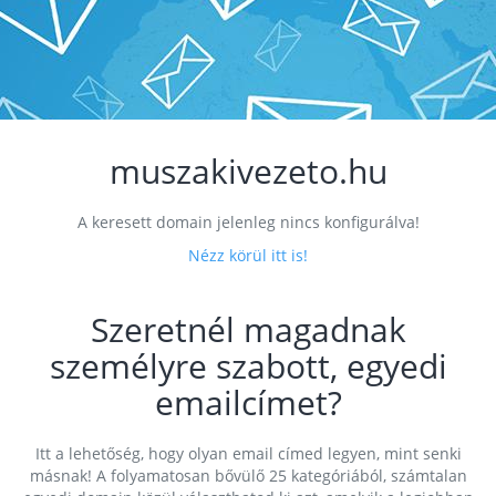
muszakivezeto.hu
A keresett domain jelenleg nincs konfigurálva!
Nézz körül itt is!
Szeretnél magadnak
személyre szabott, egyedi
emailcímet?
Itt a lehetőség, hogy olyan email címed legyen, mint senki
másnak! A folyamatosan bővülő 25 kategóriából, számtalan