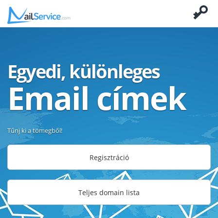
Egyedi, különleges
Email címek
Tűnj ki a tömegből!
Regisztráció
Teljes domain lista