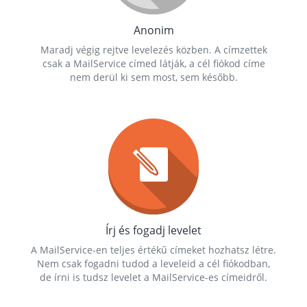
Anonim
Maradj végig rejtve levelezés közben. A címzettek
csak a MailService címed látják, a cél fiókod címe
nem derül ki sem most, sem később.
Írj és fogadj levelet
A MailService-en teljes értékű címeket hozhatsz létre.
Nem csak fogadni tudod a leveleid a cél fiókodban,
de írni is tudsz levelet a MailService-es címeidről.