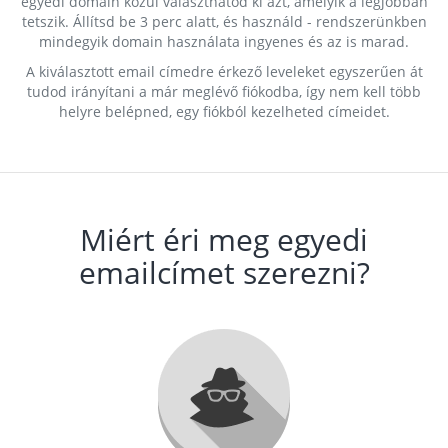
egyedi domain közül választhatod ki azt, amelyik a legjobban
tetszik. Állítsd be 3 perc alatt, és használd - rendszerünkben
mindegyik domain használata ingyenes és az is marad.
A kiválasztott email címedre érkező leveleket egyszerűen át
tudod irányítani a már meglévő fiókodba, így nem kell több
helyre belépned, egy fiókból kezelheted címeidet.
Miért éri meg egyedi
emailcímet szerezni?