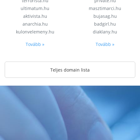
terrorista.hu
private.hu
ultimatum.hu
masztimarci.hu
aktivista.hu
bujasag.hu
anarchia.hu
badgirl.hu
kulonvelemeny.hu
diaklany.hu
Tovább »
Tovább »
Teljes domain lista