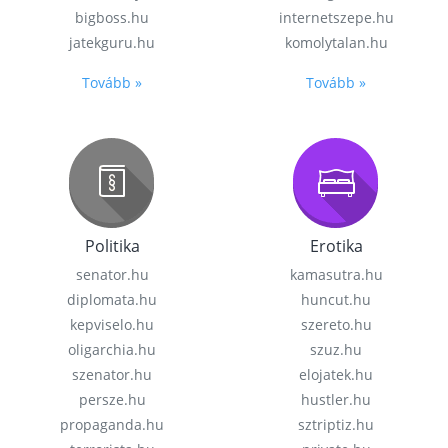
bigboss.hu
internetszepe.hu
jatekguru.hu
komolytalan.hu
Tovább »
Tovább »
Politika
Erotika
senator.hu
kamasutra.hu
diplomata.hu
huncut.hu
kepviselo.hu
szereto.hu
oligarchia.hu
szuz.hu
szenator.hu
elojatek.hu
persze.hu
hustler.hu
propaganda.hu
sztriptiz.hu