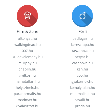
Film & Zene
Férfi
alkonyat.hu
padlogaz.hu
walkingdead.hu
keresztapa.hu
007.hu
kaszanova.hu
kulonvelemeny.hu
betyar.hu
murphy.hu
casanova.hu
chaplin.hu
kan.hu
gyilkos.hu
cop.hu
halhatatlan.hu
gyakornok.hu
helyszinelo.hu
komolytalan.hu
paranormalis.hu
minimalista.hu
madmax.hu
cavalli.hu
kivalasztott.hu
prada.hu