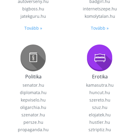
autoverseny.hu
badgirl.hu
bigboss.hu
internetszepe.hu
jatekguru.hu
komolytalan.hu
Tovább »
Tovább »
Politika
Erotika
senator.hu
kamasutra.hu
diplomata.hu
huncut.hu
kepviselo.hu
szereto.hu
oligarchia.hu
szuz.hu
szenator.hu
elojatek.hu
persze.hu
hustler.hu
propaganda.hu
sztriptiz.hu