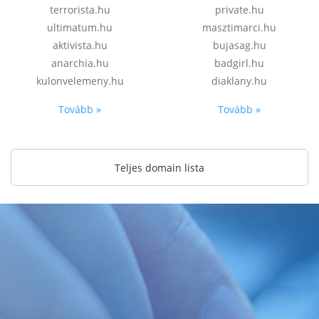
terrorista.hu
private.hu
ultimatum.hu
masztimarci.hu
aktivista.hu
bujasag.hu
anarchia.hu
badgirl.hu
kulonvelemeny.hu
diaklany.hu
Tovább »
Tovább »
Teljes domain lista