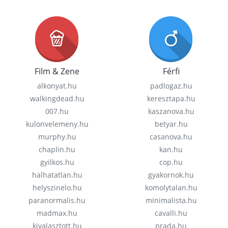
Film & Zene
Férfi
alkonyat.hu
padlogaz.hu
walkingdead.hu
keresztapa.hu
007.hu
kaszanova.hu
kulonvelemeny.hu
betyar.hu
murphy.hu
casanova.hu
chaplin.hu
kan.hu
gyilkos.hu
cop.hu
halhatatlan.hu
gyakornok.hu
helyszinelo.hu
komolytalan.hu
paranormalis.hu
minimalista.hu
madmax.hu
cavalli.hu
kivalasztott.hu
prada.hu