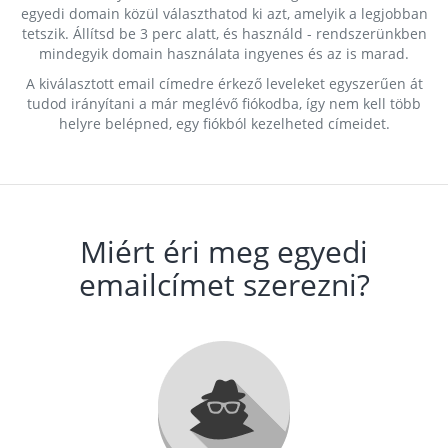
egyedi domain közül választhatod ki azt, amelyik a legjobban
tetszik. Állítsd be 3 perc alatt, és használd - rendszerünkben
mindegyik domain használata ingyenes és az is marad.
A kiválasztott email címedre érkező leveleket egyszerűen át
tudod irányítani a már meglévő fiókodba, így nem kell több
helyre belépned, egy fiókból kezelheted címeidet.
Miért éri meg egyedi
emailcímet szerezni?