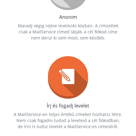
Anonim
Maradj végig rejtve levelezés közben. A címzettek
csak a MailService címed látják, a cél fiókod címe
nem derül ki sem most, sem később.
Írj és fogadj levelet
A MailService-en teljes értékű címeket hozhatsz létre.
Nem csak fogadni tudod a leveleid a cél fiókodban,
de írni is tudsz levelet a MailService-es címeidről.