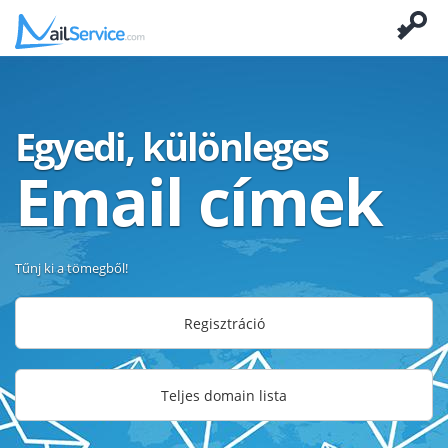
Egyedi, különleges
Email címek
Tűnj ki a tömegből!
Regisztráció
Teljes domain lista