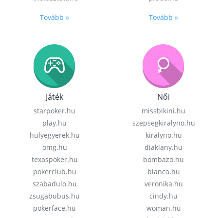
Tovább »
Tovább »
Játék
Női
starpoker.hu
missbikini.hu
play.hu
szepsegkiralyno.hu
hulyegyerek.hu
kiralyno.hu
omg.hu
diaklany.hu
texaspoker.hu
bombazo.hu
pokerclub.hu
bianca.hu
szabadulo.hu
veronika.hu
zsugabubus.hu
cindy.hu
pokerface.hu
woman.hu