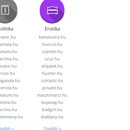
olitika
Erotika
nator.hu
kamasutra.hu
lomata.hu
huncut.hu
viselo.hu
szereto.hu
garchia.hu
szuz.hu
enator.hu
elojatek.hu
rsze.hu
hustler.hu
aganda.hu
sztriptiz.hu
rorista.hu
private.hu
imatum.hu
masztimarci.hu
ivista.hu
bujasag.hu
archia.hu
badgirl.hu
velemeny.hu
diaklany.hu
ovább »
Tovább »