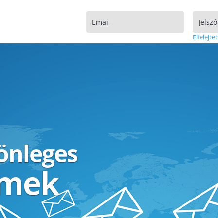
Elfelejtet
lönleges
ímek