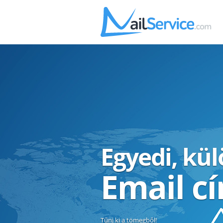
Egyedi, kü
Email c
Tűnj ki a tömegből!