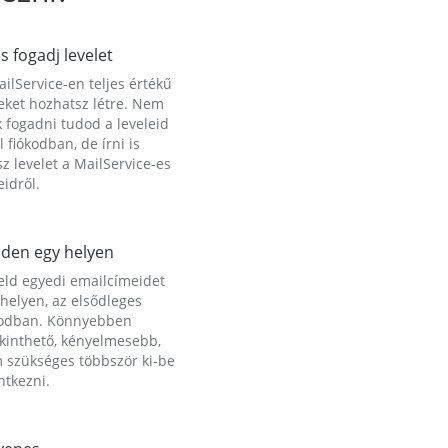
és fogadj levelet
ilService-en teljes értékű
eket hozhatsz létre. Nem
 fogadni tudod a leveleid
l fiókodban, de írni is
z levelet a MailService-es
idről.
den egy helyen
eld egyedi emailcímeidet
helyen, az elsődleges
kodban. Könnyebben
ekinthető, kényelmesebb,
 szükséges többször ki-be
ntkezni.