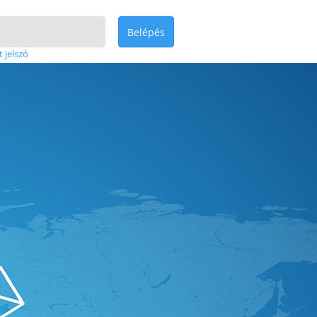
Belépés
t jelszó