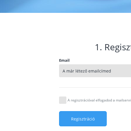
1. Regisz
Email
A regisztrációval elfogadod a mailser
Regisztráció