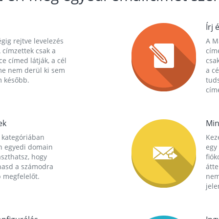
Írj 
gig rejtve levelezés
A Ma
 címzettek csak a
cím
ce címed látják, a cél
csak
me nem derül ki sem
a cé
m később.
tuds
címe
ek
Min
 kategóriában
Kez
n egyedi domain
egy 
aszthatsz, hogy
fió
hasd a számodra
átt
 megfelelőt.
nem
jele