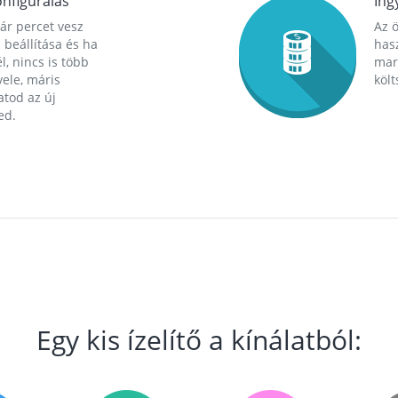
nfigurálás
Ing
ár percet vesz
Az 
 beállítása és ha
hasz
l, nincs is több
mara
ele, máris
költ
tod az új
ed.
Egy kis ízelítő a kínálatból: