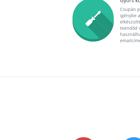
Gyors ko
Csupán p
igénybe a
elkészülté
teendőd v
használha
emailcím