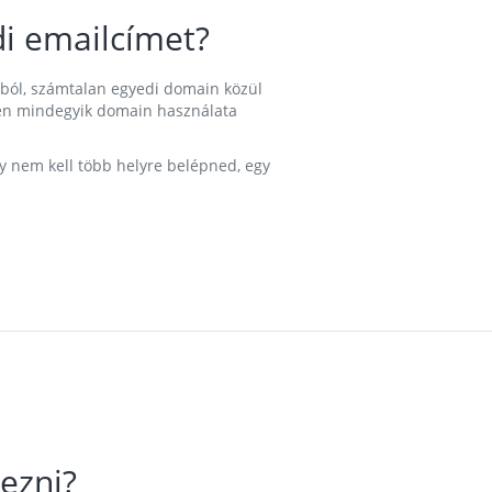
i emailcímet?
ából, számtalan egyedi domain közül
nkben mindegyik domain használata
gy nem kell több helyre belépned, egy
ezni?