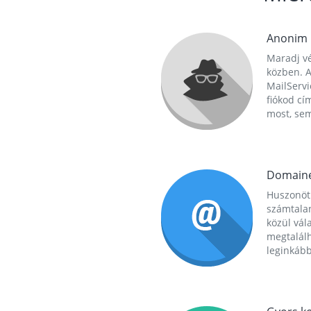
Anonim
Maradj vé
közben. A
MailServi
fiókod cí
most, se
Domain
Huszonöt
számtala
közül vál
megtalál
leginkább