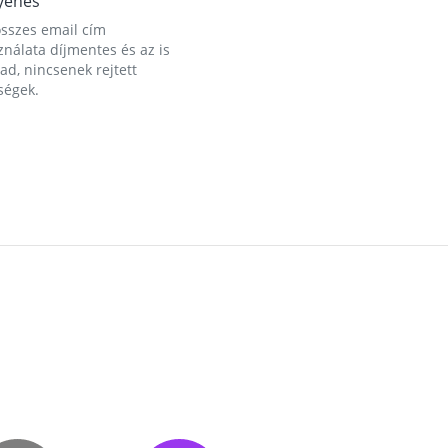
yenes
összes email cím
nálata díjmentes és az is
d, nincsenek rejtett
ségek.