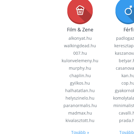
Film & Zene
Férfi
alkonyat.hu
padloga
walkingdead.hu
keresztap
007.hu
kaszanov
kulonvelemeny.hu
betyar.
murphy.hu
casanov
chaplin.hu
kan.h
gyilkos.hu
cop.h
halhatatlan.hu
gyakorno
helyszinelo.hu
komolytal
paranormalis.hu
minimalis
madmax.hu
cavalli
kivalasztott.hu
prada.
Tovább »
Tovább