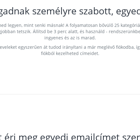
gadnak személyre szabott, egyed
címed legyen, mint senki másnak! A folyamatosan bővülő 25 kategóri
egjobban tetszik. Állítsd be 3 perc alatt, és használd - rendszerü
ingyenes és az is marad.
leveleket egyszerűen át tudod irányítani a már meglévő fiókodba, í
fiókból kezelheted címeidet.
t éri meg egyedi emailcímet szer