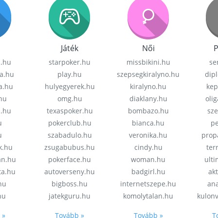
Játék
Női
P
z.hu
starpoker.hu
missbikini.hu
se
a.hu
play.hu
szepsegkiralyno.hu
dip
a.hu
hulyegyerek.hu
kiralyno.hu
kep
hu
omg.hu
diaklany.hu
oli
a.hu
texaspoker.hu
bombazo.hu
sz
u
pokerclub.hu
bianca.hu
pe
u
szabadulo.hu
veronika.hu
prop
k.hu
zsugabubus.hu
cindy.hu
ter
an.hu
pokerface.hu
woman.hu
ult
ta.hu
autoverseny.hu
badgirl.hu
akt
.hu
bigboss.hu
internetszepe.hu
an
hu
jatekguru.hu
komolytalan.hu
kulon
 »
Tovább »
Tovább »
T