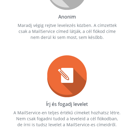
Anonim
Maradj végig rejtve levelezés közben. A címzettek
csak a MailService címed látják, a cél fiókod címe
nem derül ki sem most, sem később.
Írj és fogadj levelet
A MailService-en teljes értékű címeket hozhatsz létre.
Nem csak fogadni tudod a leveleid a cél fiókodban,
de írni is tudsz levelet a MailService-es címeidről.