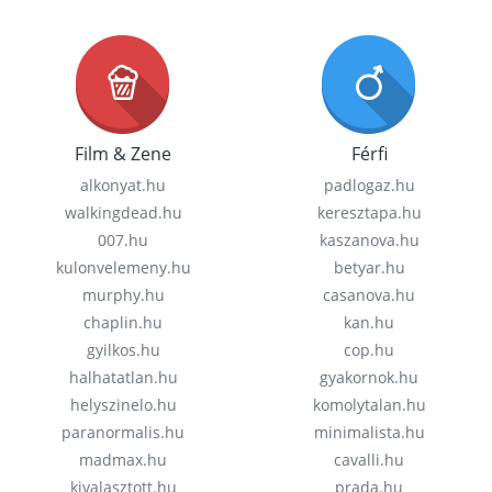
Film & Zene
Férfi
alkonyat.hu
padlogaz.hu
walkingdead.hu
keresztapa.hu
007.hu
kaszanova.hu
kulonvelemeny.hu
betyar.hu
murphy.hu
casanova.hu
chaplin.hu
kan.hu
gyilkos.hu
cop.hu
halhatatlan.hu
gyakornok.hu
helyszinelo.hu
komolytalan.hu
paranormalis.hu
minimalista.hu
madmax.hu
cavalli.hu
kivalasztott.hu
prada.hu