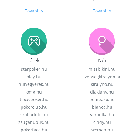
Tovább »
Tovább »
Játék
Női
starpoker.hu
missbikini.hu
play.hu
szepsegkiralyno.hu
hulyegyerek.hu
kiralyno.hu
omg.hu
diaklany.hu
texaspoker.hu
bombazo.hu
pokerclub.hu
bianca.hu
szabadulo.hu
veronika.hu
zsugabubus.hu
cindy.hu
pokerface.hu
woman.hu