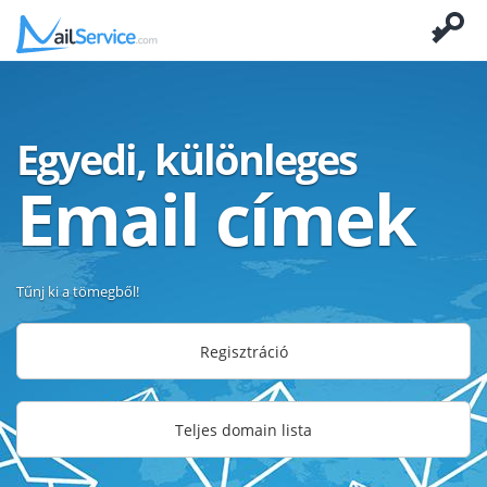
Egyedi, különleges
Email címek
Tűnj ki a tömegből!
Regisztráció
Teljes domain lista