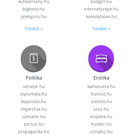
autoverseny.hu
badgirl.hu
bigboss.hu
internetszepe.hu
jatekguru.hu
komolytalan.hu
Tovább »
Tovább »
Politika
Erotika
senator.hu
kamasutra.hu
diplomata.hu
huncut.hu
kepviselo.hu
szereto.hu
oligarchia.hu
szuz.hu
szenator.hu
elojatek.hu
persze.hu
hustler.hu
propaganda.hu
sztriptiz.hu