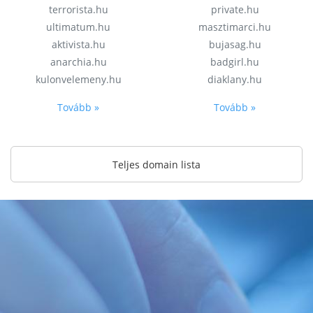
terrorista.hu
private.hu
ultimatum.hu
masztimarci.hu
aktivista.hu
bujasag.hu
anarchia.hu
badgirl.hu
kulonvelemeny.hu
diaklany.hu
Tovább »
Tovább »
Teljes domain lista