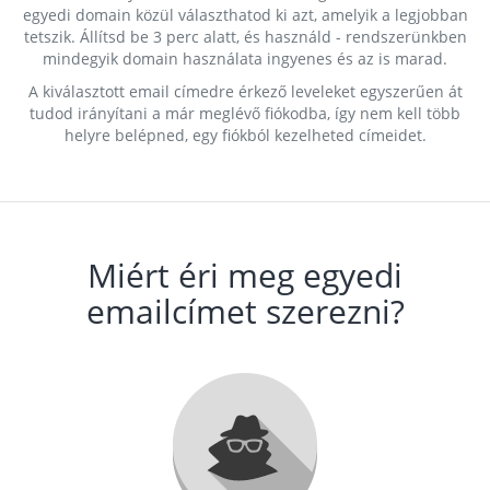
egyedi domain közül választhatod ki azt, amelyik a legjobban
tetszik. Állítsd be 3 perc alatt, és használd - rendszerünkben
mindegyik domain használata ingyenes és az is marad.
A kiválasztott email címedre érkező leveleket egyszerűen át
tudod irányítani a már meglévő fiókodba, így nem kell több
helyre belépned, egy fiókból kezelheted címeidet.
Miért éri meg egyedi
emailcímet szerezni?