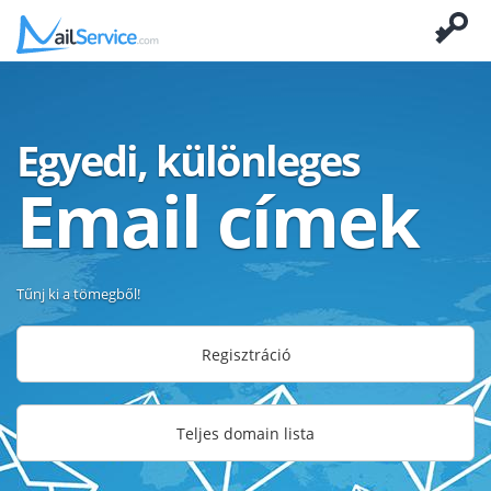
Egyedi, különleges
Email címek
Tűnj ki a tömegből!
Regisztráció
Teljes domain lista