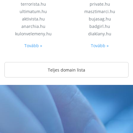
terrorista.hu
private.hu
ultimatum.hu
masztimarci.hu
aktivista.hu
bujasag.hu
anarchia.hu
badgirl.hu
kulonvelemeny.hu
diaklany.hu
Tovább »
Tovább »
Teljes domain lista