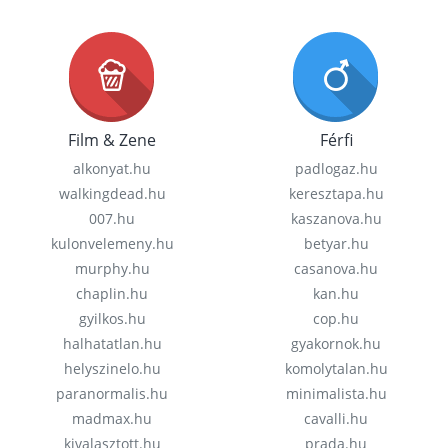
Film & Zene
Férfi
alkonyat.hu
padlogaz.hu
walkingdead.hu
keresztapa.hu
007.hu
kaszanova.hu
kulonvelemeny.hu
betyar.hu
murphy.hu
casanova.hu
chaplin.hu
kan.hu
gyilkos.hu
cop.hu
halhatatlan.hu
gyakornok.hu
helyszinelo.hu
komolytalan.hu
paranormalis.hu
minimalista.hu
madmax.hu
cavalli.hu
kivalasztott.hu
prada.hu