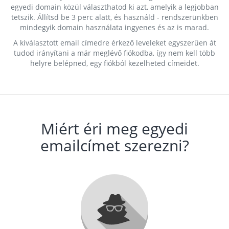
egyedi domain közül választhatod ki azt, amelyik a legjobban
tetszik. Állítsd be 3 perc alatt, és használd - rendszerünkben
mindegyik domain használata ingyenes és az is marad.
A kiválasztott email címedre érkező leveleket egyszerűen át
tudod irányítani a már meglévő fiókodba, így nem kell több
helyre belépned, egy fiókból kezelheted címeidet.
Miért éri meg egyedi
emailcímet szerezni?