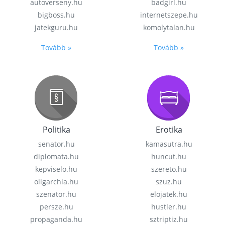
autoverseny.hu
badgirl.hu
bigboss.hu
internetszepe.hu
jatekguru.hu
komolytalan.hu
Tovább »
Tovább »
Politika
Erotika
senator.hu
kamasutra.hu
diplomata.hu
huncut.hu
kepviselo.hu
szereto.hu
oligarchia.hu
szuz.hu
szenator.hu
elojatek.hu
persze.hu
hustler.hu
propaganda.hu
sztriptiz.hu