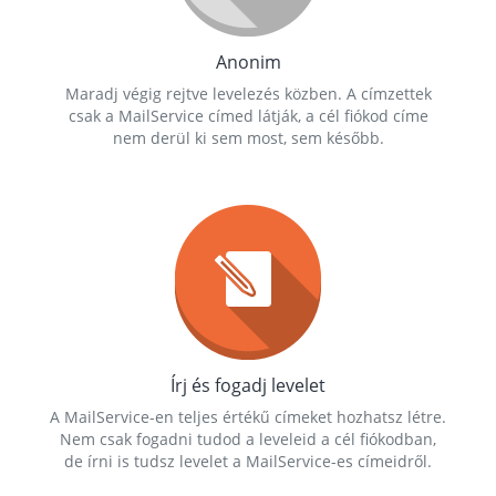
Anonim
Maradj végig rejtve levelezés közben. A címzettek
csak a MailService címed látják, a cél fiókod címe
nem derül ki sem most, sem később.
Írj és fogadj levelet
A MailService-en teljes értékű címeket hozhatsz létre.
Nem csak fogadni tudod a leveleid a cél fiókodban,
de írni is tudsz levelet a MailService-es címeidről.