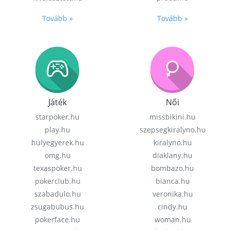
Tovább »
Tovább »
Játék
Női
starpoker.hu
missbikini.hu
play.hu
szepsegkiralyno.hu
hulyegyerek.hu
kiralyno.hu
omg.hu
diaklany.hu
texaspoker.hu
bombazo.hu
pokerclub.hu
bianca.hu
szabadulo.hu
veronika.hu
zsugabubus.hu
cindy.hu
pokerface.hu
woman.hu