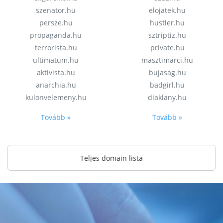
szenator.hu
elojatek.hu
persze.hu
hustler.hu
propaganda.hu
sztriptiz.hu
terrorista.hu
private.hu
ultimatum.hu
masztimarci.hu
aktivista.hu
bujasag.hu
anarchia.hu
badgirl.hu
kulonvelemeny.hu
diaklany.hu
Tovább »
Tovább »
Teljes domain lista