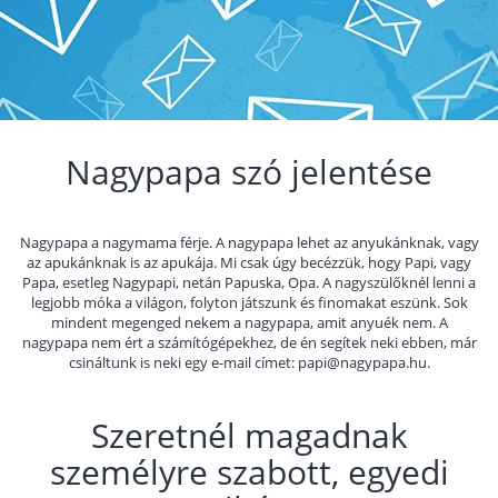
Nagypapa szó jelentése
Nagypapa a nagymama férje. A nagypapa lehet az anyukánknak, vagy
az apukánknak is az apukája. Mi csak úgy becézzük, hogy Papi, vagy
Papa, esetleg Nagypapi, netán Papuska, Opa. A nagyszülőknél lenni a
legjobb móka a világon, folyton játszunk és finomakat eszünk. Sok
mindent megenged nekem a nagypapa, amit anyuék nem. A
nagypapa nem ért a számítógépekhez, de én segítek neki ebben, már
csináltunk is neki egy e-mail címet: papi@nagypapa.hu.
Szeretnél magadnak
személyre szabott, egyedi