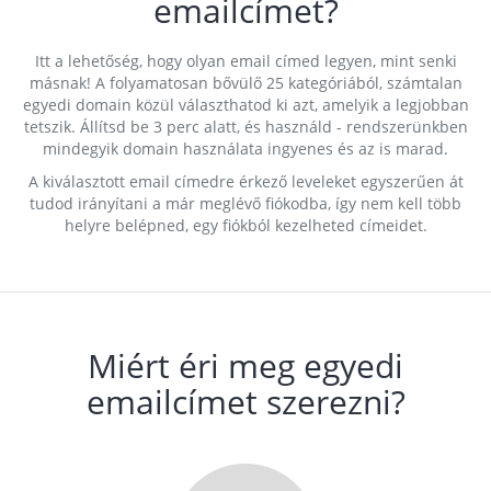
emailcímet?
Itt a lehetőség, hogy olyan email címed legyen, mint senki
másnak! A folyamatosan bővülő 25 kategóriából, számtalan
egyedi domain közül választhatod ki azt, amelyik a legjobban
tetszik. Állítsd be 3 perc alatt, és használd - rendszerünkben
mindegyik domain használata ingyenes és az is marad.
A kiválasztott email címedre érkező leveleket egyszerűen át
tudod irányítani a már meglévő fiókodba, így nem kell több
helyre belépned, egy fiókból kezelheted címeidet.
Miért éri meg egyedi
emailcímet szerezni?