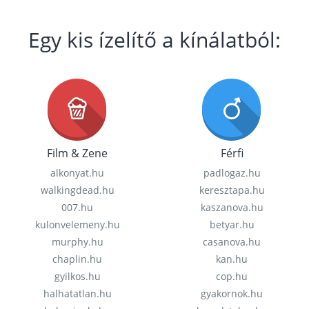
Egy kis ízelítő a kínálatból:
Film & Zene
Férfi
alkonyat.hu
padlogaz.hu
walkingdead.hu
keresztapa.hu
007.hu
kaszanova.hu
kulonvelemeny.hu
betyar.hu
murphy.hu
casanova.hu
chaplin.hu
kan.hu
gyilkos.hu
cop.hu
halhatatlan.hu
gyakornok.hu