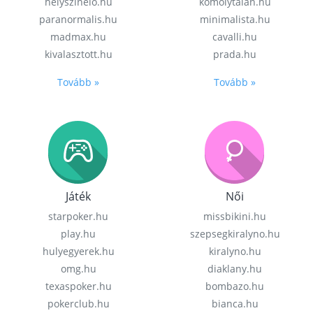
helyszinelo.hu
komolytalan.hu
paranormalis.hu
minimalista.hu
madmax.hu
cavalli.hu
kivalasztott.hu
prada.hu
Tovább »
Tovább »
Játék
Női
starpoker.hu
missbikini.hu
play.hu
szepsegkiralyno.hu
hulyegyerek.hu
kiralyno.hu
omg.hu
diaklany.hu
texaspoker.hu
bombazo.hu
pokerclub.hu
bianca.hu