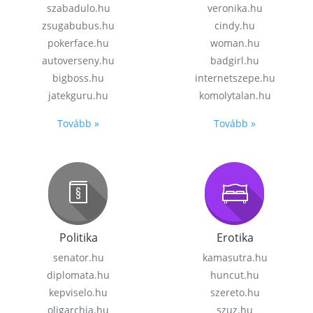
szabadulo.hu
veronika.hu
zsugabubus.hu
cindy.hu
pokerface.hu
woman.hu
autoverseny.hu
badgirl.hu
bigboss.hu
internetszepe.hu
jatekguru.hu
komolytalan.hu
Tovább »
Tovább »
Politika
Erotika
senator.hu
kamasutra.hu
diplomata.hu
huncut.hu
kepviselo.hu
szereto.hu
oligarchia.hu
szuz.hu