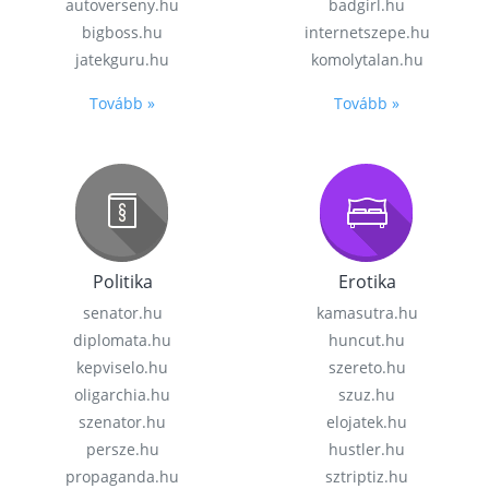
autoverseny.hu
badgirl.hu
bigboss.hu
internetszepe.hu
jatekguru.hu
komolytalan.hu
Tovább »
Tovább »
Politika
Erotika
senator.hu
kamasutra.hu
diplomata.hu
huncut.hu
kepviselo.hu
szereto.hu
oligarchia.hu
szuz.hu
szenator.hu
elojatek.hu
persze.hu
hustler.hu
propaganda.hu
sztriptiz.hu