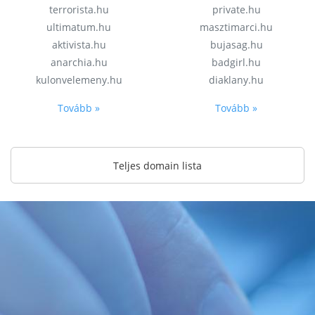
terrorista.hu
private.hu
ultimatum.hu
masztimarci.hu
aktivista.hu
bujasag.hu
anarchia.hu
badgirl.hu
kulonvelemeny.hu
diaklany.hu
Tovább »
Tovább »
Teljes domain lista