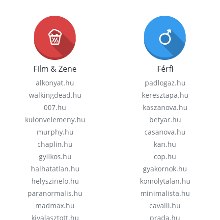
Film & Zene
Férfi
alkonyat.hu
padlogaz.hu
walkingdead.hu
keresztapa.hu
007.hu
kaszanova.hu
kulonvelemeny.hu
betyar.hu
murphy.hu
casanova.hu
chaplin.hu
kan.hu
gyilkos.hu
cop.hu
halhatatlan.hu
gyakornok.hu
helyszinelo.hu
komolytalan.hu
paranormalis.hu
minimalista.hu
madmax.hu
cavalli.hu
kivalasztott.hu
prada.hu