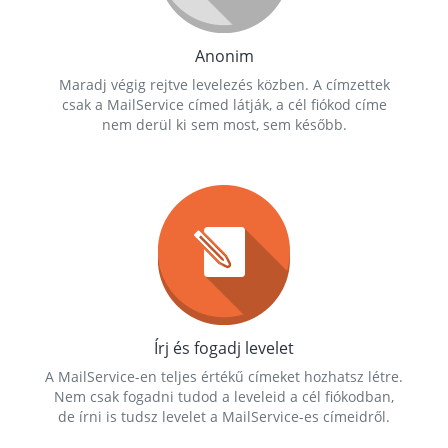
Anonim
Maradj végig rejtve levelezés közben. A címzettek
csak a MailService címed látják, a cél fiókod címe
nem derül ki sem most, sem később.
Írj és fogadj levelet
A MailService-en teljes értékű címeket hozhatsz létre.
Nem csak fogadni tudod a leveleid a cél fiókodban,
de írni is tudsz levelet a MailService-es címeidről.