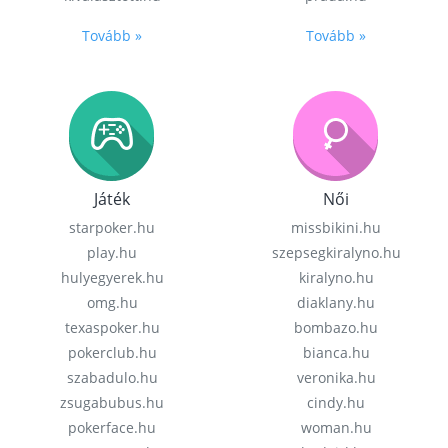
Tovább »
Tovább »
Játék
Női
starpoker.hu
missbikini.hu
play.hu
szepsegkiralyno.hu
hulyegyerek.hu
kiralyno.hu
omg.hu
diaklany.hu
texaspoker.hu
bombazo.hu
pokerclub.hu
bianca.hu
szabadulo.hu
veronika.hu
zsugabubus.hu
cindy.hu
pokerface.hu
woman.hu