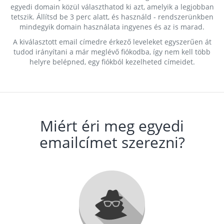
egyedi domain közül választhatod ki azt, amelyik a legjobban
tetszik. Állítsd be 3 perc alatt, és használd - rendszerünkben
mindegyik domain használata ingyenes és az is marad.
A kiválasztott email címedre érkező leveleket egyszerűen át
tudod irányítani a már meglévő fiókodba, így nem kell több
helyre belépned, egy fiókból kezelheted címeidet.
Miért éri meg egyedi
emailcímet szerezni?