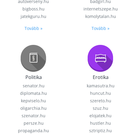
autoverseny.hu
badgirl.hu
bigboss.hu
internetszepe.hu
jatekguru.hu
komolytalan.hu
Tovább »
Tovább »
Politika
Erotika
senator.hu
kamasutra.hu
diplomata.hu
huncut.hu
kepviselo.hu
szereto.hu
oligarchia.hu
szuz.hu
szenator.hu
elojatek.hu
persze.hu
hustler.hu
propaganda.hu
sztriptiz.hu