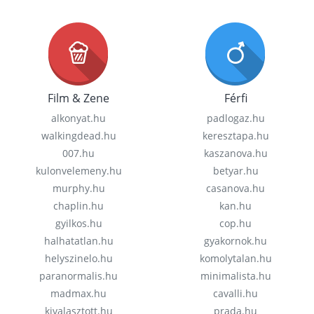
Film & Zene
Férfi
alkonyat.hu
padlogaz.hu
walkingdead.hu
keresztapa.hu
007.hu
kaszanova.hu
kulonvelemeny.hu
betyar.hu
murphy.hu
casanova.hu
chaplin.hu
kan.hu
gyilkos.hu
cop.hu
halhatatlan.hu
gyakornok.hu
helyszinelo.hu
komolytalan.hu
paranormalis.hu
minimalista.hu
madmax.hu
cavalli.hu
kivalasztott.hu
prada.hu