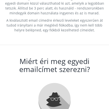
egyedi domain közül választhatod ki azt, amelyik a legjobban
tetszik. Állítsd be 3 perc alatt, és használd - rendszerünkben
mindegyik domain használata ingyenes és az is marad.
A kiválasztott email címedre érkező leveleket egyszerűen át
tudod irányítani a már meglévő fiókodba, így nem kell több
helyre belépned, egy fiókból kezelheted címeidet.
Miért éri meg egyedi
emailcímet szerezni?