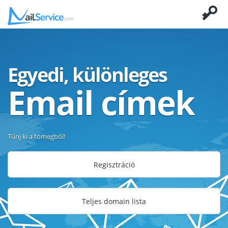
Egyedi, különleges
Email címek
Tűnj ki a tömegből!
Regisztráció
Teljes domain lista