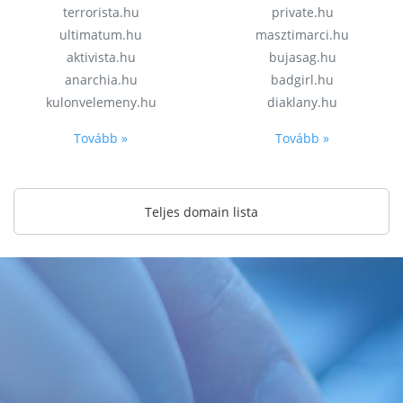
terrorista.hu
private.hu
ultimatum.hu
masztimarci.hu
aktivista.hu
bujasag.hu
anarchia.hu
badgirl.hu
kulonvelemeny.hu
diaklany.hu
Tovább »
Tovább »
Teljes domain lista