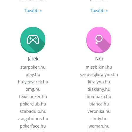
Tovább »
Tovább »
Játék
Női
starpoker.hu
missbikini.hu
play.hu
szepsegkiralyno.hu
hulyegyerek.hu
kiralyno.hu
omg.hu
diaklany.hu
texaspoker.hu
bombazo.hu
pokerclub.hu
bianca.hu
szabadulo.hu
veronika.hu
zsugabubus.hu
cindy.hu
pokerface.hu
woman.hu