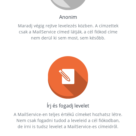
Anonim
Maradj végig rejtve levelezés közben. A címzettek
csak a MailService címed látják, a cél fiókod címe
nem derül ki sem most, sem később.
Írj és fogadj levelet
A MailService-en teljes értékű címeket hozhatsz létre.
Nem csak fogadni tudod a leveleid a cél fiókodban,
de írni is tudsz levelet a MailService-es címeidről.