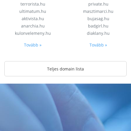
terrorista.hu
private.hu
ultimatum.hu
masztimarci.hu
aktivista.hu
bujasag.hu
anarchia.hu
badgirl.hu
kulonvelemeny.hu
diaklany.hu
Tovább »
Tovább »
Teljes domain lista