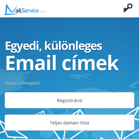
Egyedi, különleges
Email címek
Tűnj ki a tömegből!
Regisztráció
Teljes domain lista