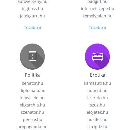
autoverseny.hu
badgirl.hu
bigboss.hu
internetszepe.hu
jatekguru.hu
komolytalan.hu
Tovább »
Tovább »
Politika
Erotika
senator.hu
kamasutra.hu
diplomata.hu
huncut.hu
kepviselo.hu
szereto.hu
oligarchia.hu
szuz.hu
szenator.hu
elojatek.hu
persze.hu
hustler.hu
propaganda.hu
sztriptiz.hu