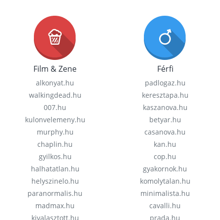
Film & Zene
Férfi
alkonyat.hu
padlogaz.hu
walkingdead.hu
keresztapa.hu
007.hu
kaszanova.hu
kulonvelemeny.hu
betyar.hu
murphy.hu
casanova.hu
chaplin.hu
kan.hu
gyilkos.hu
cop.hu
halhatatlan.hu
gyakornok.hu
helyszinelo.hu
komolytalan.hu
paranormalis.hu
minimalista.hu
madmax.hu
cavalli.hu
kivalasztott.hu
prada.hu