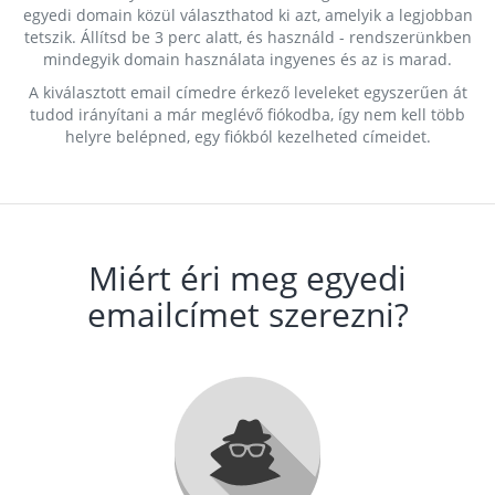
egyedi domain közül választhatod ki azt, amelyik a legjobban
tetszik. Állítsd be 3 perc alatt, és használd - rendszerünkben
mindegyik domain használata ingyenes és az is marad.
A kiválasztott email címedre érkező leveleket egyszerűen át
tudod irányítani a már meglévő fiókodba, így nem kell több
helyre belépned, egy fiókból kezelheted címeidet.
Miért éri meg egyedi
emailcímet szerezni?