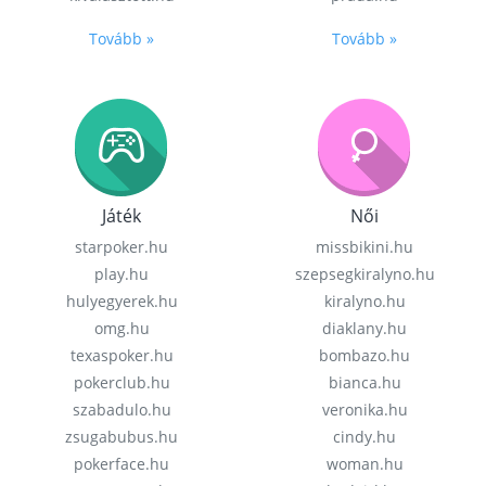
Tovább »
Tovább »
Játék
Női
starpoker.hu
missbikini.hu
play.hu
szepsegkiralyno.hu
hulyegyerek.hu
kiralyno.hu
omg.hu
diaklany.hu
texaspoker.hu
bombazo.hu
pokerclub.hu
bianca.hu
szabadulo.hu
veronika.hu
zsugabubus.hu
cindy.hu
pokerface.hu
woman.hu