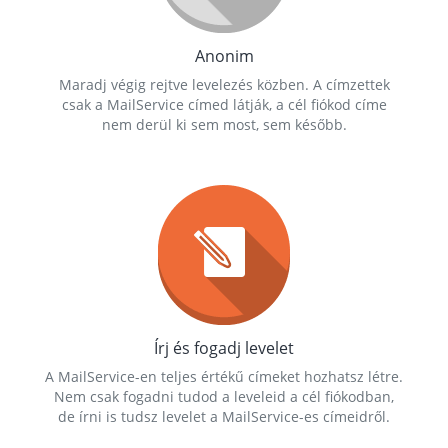
Anonim
Maradj végig rejtve levelezés közben. A címzettek
csak a MailService címed látják, a cél fiókod címe
nem derül ki sem most, sem később.
Írj és fogadj levelet
A MailService-en teljes értékű címeket hozhatsz létre.
Nem csak fogadni tudod a leveleid a cél fiókodban,
de írni is tudsz levelet a MailService-es címeidről.