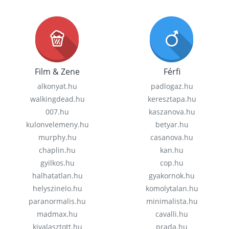
Film & Zene
Férfi
alkonyat.hu
padlogaz.hu
walkingdead.hu
keresztapa.hu
007.hu
kaszanova.hu
kulonvelemeny.hu
betyar.hu
murphy.hu
casanova.hu
chaplin.hu
kan.hu
gyilkos.hu
cop.hu
halhatatlan.hu
gyakornok.hu
helyszinelo.hu
komolytalan.hu
paranormalis.hu
minimalista.hu
madmax.hu
cavalli.hu
kivalasztott.hu
prada.hu