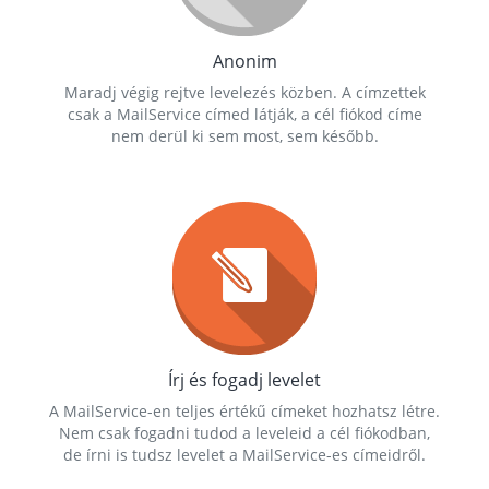
Anonim
Maradj végig rejtve levelezés közben. A címzettek
csak a MailService címed látják, a cél fiókod címe
nem derül ki sem most, sem később.
Írj és fogadj levelet
A MailService-en teljes értékű címeket hozhatsz létre.
Nem csak fogadni tudod a leveleid a cél fiókodban,
de írni is tudsz levelet a MailService-es címeidről.