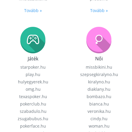
Tovább »
Tovább »
Játék
Női
starpoker.hu
missbikini.hu
play.hu
szepsegkiralyno.hu
hulyegyerek.hu
kiralyno.hu
omg.hu
diaklany.hu
texaspoker.hu
bombazo.hu
pokerclub.hu
bianca.hu
szabadulo.hu
veronika.hu
zsugabubus.hu
cindy.hu
pokerface.hu
woman.hu