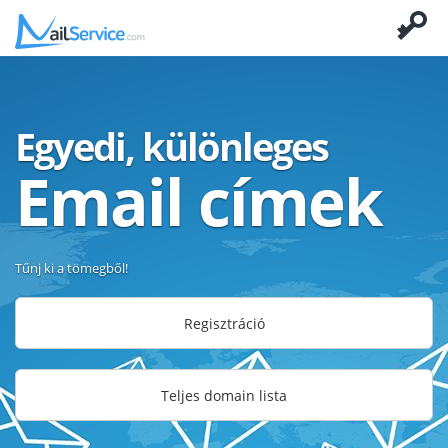
Egyedi, különleges
Email címek
Tűnj ki a tömegből!
Regisztráció
Teljes domain lista