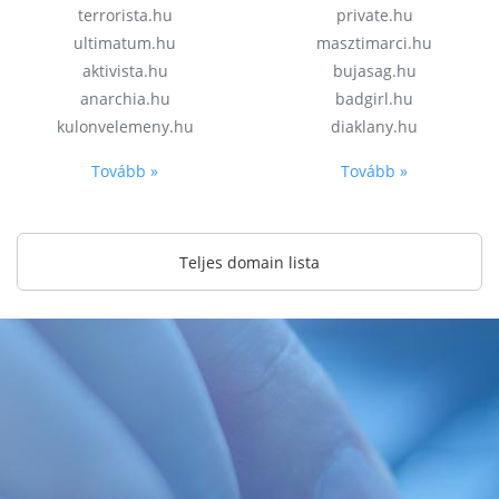
terrorista.hu
private.hu
ultimatum.hu
masztimarci.hu
aktivista.hu
bujasag.hu
anarchia.hu
badgirl.hu
kulonvelemeny.hu
diaklany.hu
Tovább »
Tovább »
Teljes domain lista