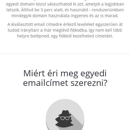
egyedi domain közül választhatod ki azt, amelyik a legjobban
tetszik. Állítsd be 3 perc alatt, és használd - rendszerünkben
mindegyik domain használata ingyenes és az is marad.
A kiválasztott email címedre érkező leveleket egyszerűen át
tudod irányítani a már meglévő fiókodba, így nem kell több
helyre belépned, egy fiókból kezelheted címeidet.
Miért éri meg egyedi
emailcímet szerezni?