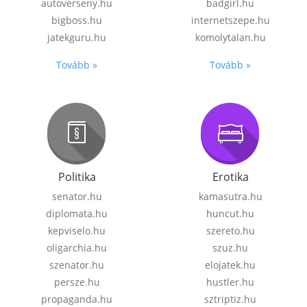
autoverseny.hu
badgirl.hu
bigboss.hu
internetszepe.hu
jatekguru.hu
komolytalan.hu
Tovább »
Tovább »
Politika
Erotika
senator.hu
kamasutra.hu
diplomata.hu
huncut.hu
kepviselo.hu
szereto.hu
oligarchia.hu
szuz.hu
szenator.hu
elojatek.hu
persze.hu
hustler.hu
propaganda.hu
sztriptiz.hu