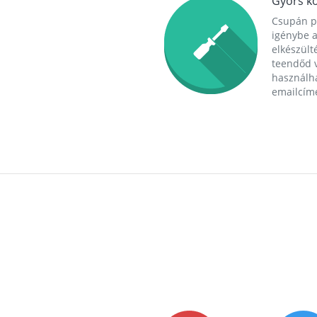
Gyors ko
Csupán p
igénybe a
elkészülté
teendőd v
használha
emailcím