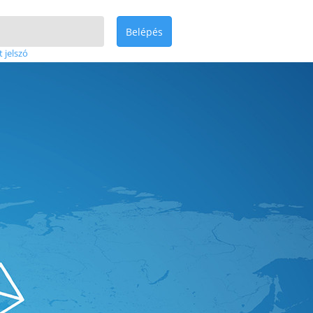
Belépés
t jelszó