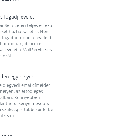
és fogadj levelet
ilService-en teljes értékű
eket hozhatsz létre. Nem
 fogadni tudod a leveleid
l fiókodban, de írni is
z levelet a MailService-es
idről.
den egy helyen
eld egyedi emailcímeidet
helyen, az elsődleges
kodban. Könnyebben
ekinthető, kényelmesebb,
 szükséges többször ki-be
ntkezni.