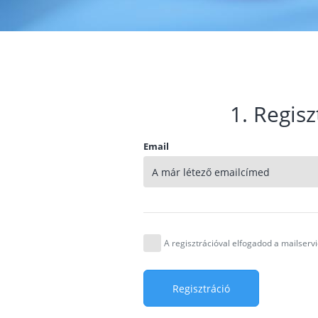
1. Regisz
Email
A regisztrációval elfogadod a mailser
Regisztráció