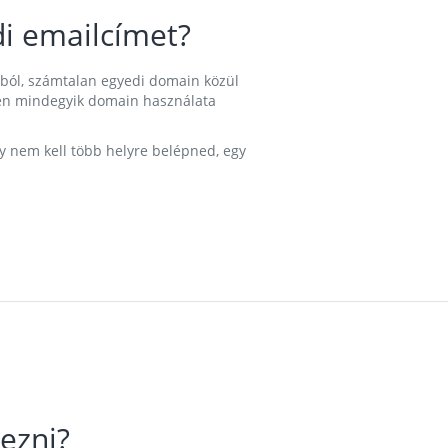
i emailcímet?
ából, számtalan egyedi domain közül
nkben mindegyik domain használata
gy nem kell több helyre belépned, egy
ezni?