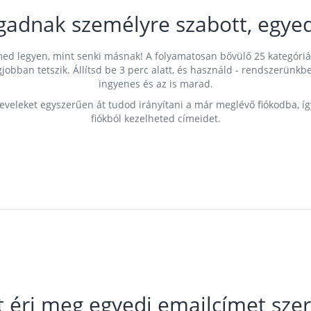
gadnak személyre szabott, egyed
címed legyen, mint senki másnak! A folyamatosan bővülő 25 kategóri
egjobban tetszik. Állítsd be 3 perc alatt, és használd - rendszerü
ingyenes és az is marad.
leveleket egyszerűen át tudod irányítani a már meglévő fiókodba, í
fiókból kezelheted címeidet.
t éri meg egyedi emailcímet szer