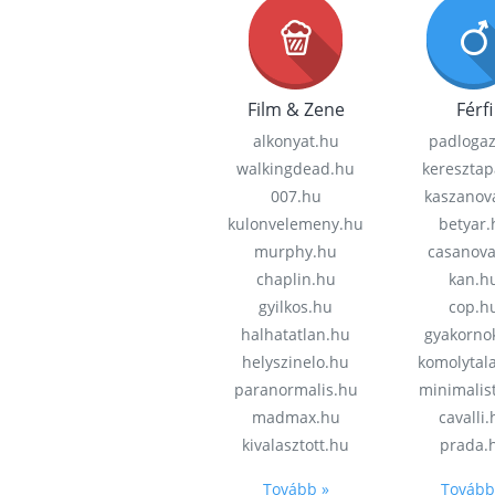
Film & Zene
Férfi
alkonyat.hu
padloga
walkingdead.hu
keresztap
007.hu
kaszanov
kulonvelemeny.hu
betyar.
murphy.hu
casanov
chaplin.hu
kan.h
gyilkos.hu
cop.h
halhatatlan.hu
gyakorno
helyszinelo.hu
komolytal
paranormalis.hu
minimalis
madmax.hu
cavalli
kivalasztott.hu
prada.
Tovább »
Tovább