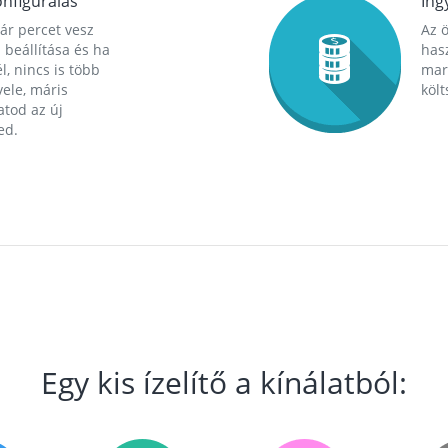
nfigurálás
Ing
ár percet vesz
Az 
 beállítása és ha
hasz
l, nincs is több
mara
ele, máris
költ
tod az új
ed.
Egy kis ízelítő a kínálatból: