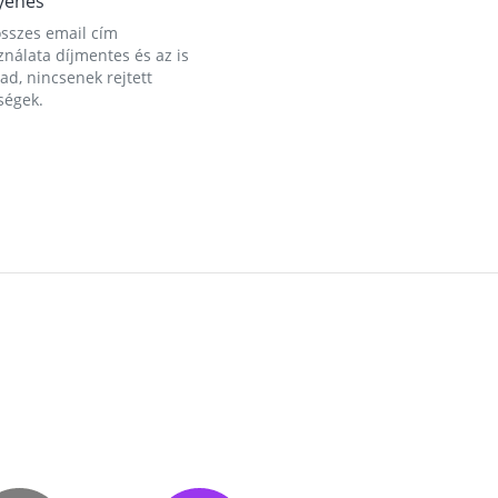
yenes
összes email cím
nálata díjmentes és az is
d, nincsenek rejtett
ségek.