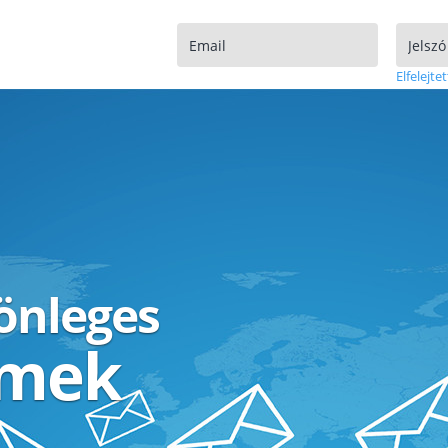
Elfelejtet
lönleges
ímek