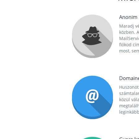
Anonim
Maradj vé
közben. A
MailServi
fiókod cí
most, se
Domain
Huszonöt
számtala
közül vál
megtalál
leginkább