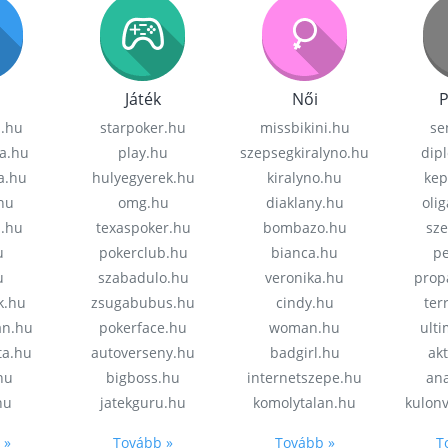
Játék
Női
P
z.hu
starpoker.hu
missbikini.hu
se
a.hu
play.hu
szepsegkiralyno.hu
dip
a.hu
hulyegyerek.hu
kiralyno.hu
kep
hu
omg.hu
diaklany.hu
oli
a.hu
texaspoker.hu
bombazo.hu
sz
u
pokerclub.hu
bianca.hu
pe
u
szabadulo.hu
veronika.hu
prop
k.hu
zsugabubus.hu
cindy.hu
ter
an.hu
pokerface.hu
woman.hu
ult
ta.hu
autoverseny.hu
badgirl.hu
akt
.hu
bigboss.hu
internetszepe.hu
an
hu
jatekguru.hu
komolytalan.hu
kulon
 »
Tovább »
Tovább »
T