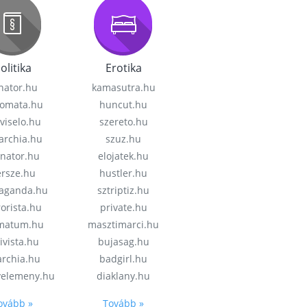
olitika
Erotika
nator.hu
kamasutra.hu
lomata.hu
huncut.hu
viselo.hu
szereto.hu
garchia.hu
szuz.hu
enator.hu
elojatek.hu
rsze.hu
hustler.hu
aganda.hu
sztriptiz.hu
rorista.hu
private.hu
imatum.hu
masztimarci.hu
ivista.hu
bujasag.hu
archia.hu
badgirl.hu
velemeny.hu
diaklany.hu
ovább »
Tovább »