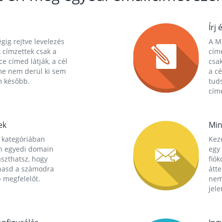
Írj 
gig rejtve levelezés
A Ma
 címzettek csak a
cím
ce címed látják, a cél
csak
me nem derül ki sem
a cé
m később.
tuds
címe
ek
Min
 kategóriában
Kez
n egyedi domain
egy 
aszthatsz, hogy
fió
hasd a számodra
átt
 megfelelőt.
nem
jele