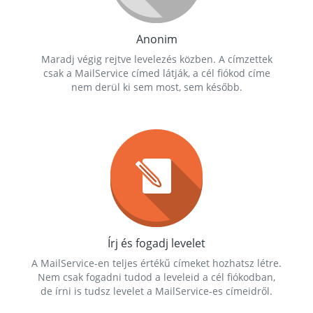
Anonim
Maradj végig rejtve levelezés közben. A címzettek
csak a MailService címed látják, a cél fiókod címe
nem derül ki sem most, sem később.
Írj és fogadj levelet
A MailService-en teljes értékű címeket hozhatsz létre.
Nem csak fogadni tudod a leveleid a cél fiókodban,
de írni is tudsz levelet a MailService-es címeidről.