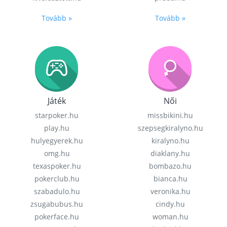
Tovább »
Tovább »
Játék
Női
starpoker.hu
missbikini.hu
play.hu
szepsegkiralyno.hu
hulyegyerek.hu
kiralyno.hu
omg.hu
diaklany.hu
texaspoker.hu
bombazo.hu
pokerclub.hu
bianca.hu
szabadulo.hu
veronika.hu
zsugabubus.hu
cindy.hu
pokerface.hu
woman.hu