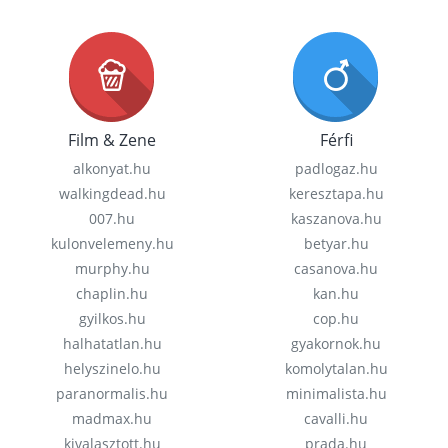
Film & Zene
Férfi
alkonyat.hu
padlogaz.hu
walkingdead.hu
keresztapa.hu
007.hu
kaszanova.hu
kulonvelemeny.hu
betyar.hu
murphy.hu
casanova.hu
chaplin.hu
kan.hu
gyilkos.hu
cop.hu
halhatatlan.hu
gyakornok.hu
helyszinelo.hu
komolytalan.hu
paranormalis.hu
minimalista.hu
madmax.hu
cavalli.hu
kivalasztott.hu
prada.hu