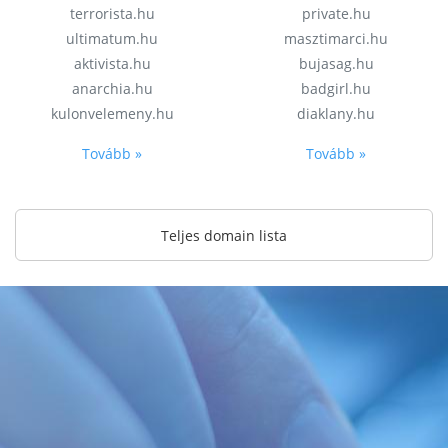
terrorista.hu
private.hu
ultimatum.hu
masztimarci.hu
aktivista.hu
bujasag.hu
anarchia.hu
badgirl.hu
kulonvelemeny.hu
diaklany.hu
Tovább »
Tovább »
Teljes domain lista