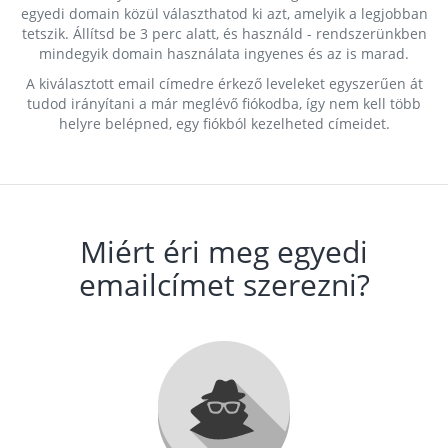
egyedi domain közül választhatod ki azt, amelyik a legjobban
tetszik. Állítsd be 3 perc alatt, és használd - rendszerünkben
mindegyik domain használata ingyenes és az is marad.
A kiválasztott email címedre érkező leveleket egyszerűen át
tudod irányítani a már meglévő fiókodba, így nem kell több
helyre belépned, egy fiókból kezelheted címeidet.
Miért éri meg egyedi
emailcímet szerezni?