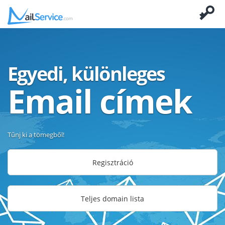
Egyedi, különleges
Email címek
Tűnj ki a tömegből!
Regisztráció
Teljes domain lista