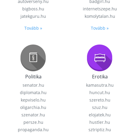
autoverseny.hu
badgirl.hu
bigboss.hu
internetszepe.hu
jatekguru.hu
komolytalan.hu
Tovább »
Tovább »
Politika
Erotika
senator.hu
kamasutra.hu
diplomata.hu
huncut.hu
kepviselo.hu
szereto.hu
oligarchia.hu
szuz.hu
szenator.hu
elojatek.hu
persze.hu
hustler.hu
propaganda.hu
sztriptiz.hu