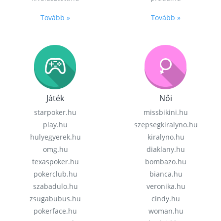
Tovább »
Tovább »
Játék
Női
starpoker.hu
missbikini.hu
play.hu
szepsegkiralyno.hu
hulyegyerek.hu
kiralyno.hu
omg.hu
diaklany.hu
texaspoker.hu
bombazo.hu
pokerclub.hu
bianca.hu
szabadulo.hu
veronika.hu
zsugabubus.hu
cindy.hu
pokerface.hu
woman.hu