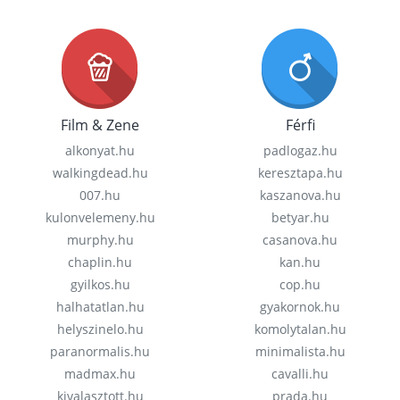
Film & Zene
Férfi
alkonyat.hu
padlogaz.hu
walkingdead.hu
keresztapa.hu
007.hu
kaszanova.hu
kulonvelemeny.hu
betyar.hu
murphy.hu
casanova.hu
chaplin.hu
kan.hu
gyilkos.hu
cop.hu
halhatatlan.hu
gyakornok.hu
helyszinelo.hu
komolytalan.hu
paranormalis.hu
minimalista.hu
madmax.hu
cavalli.hu
kivalasztott.hu
prada.hu