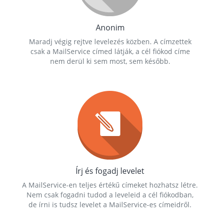
Anonim
Maradj végig rejtve levelezés közben. A címzettek
csak a MailService címed látják, a cél fiókod címe
nem derül ki sem most, sem később.
Írj és fogadj levelet
A MailService-en teljes értékű címeket hozhatsz létre.
Nem csak fogadni tudod a leveleid a cél fiókodban,
de írni is tudsz levelet a MailService-es címeidről.