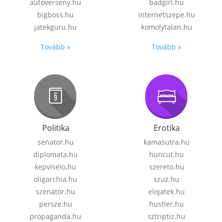
autoverseny.hu
badgirl.hu
bigboss.hu
internetszepe.hu
jatekguru.hu
komolytalan.hu
Tovább »
Tovább »
Politika
Erotika
senator.hu
kamasutra.hu
diplomata.hu
huncut.hu
kepviselo.hu
szereto.hu
oligarchia.hu
szuz.hu
szenator.hu
elojatek.hu
persze.hu
hustler.hu
propaganda.hu
sztriptiz.hu