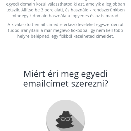
egyedi domain közül választhatod ki azt, amelyik a legjobban
tetszik. Állítsd be 3 perc alatt, és használd - rendszerünkben
mindegyik domain használata ingyenes és az is marad.
A kiválasztott email címedre érkező leveleket egyszerűen át
tudod irányítani a már meglévő fiókodba, így nem kell több
helyre belépned, egy fiókból kezelheted címeidet.
Miért éri meg egyedi
emailcímet szerezni?