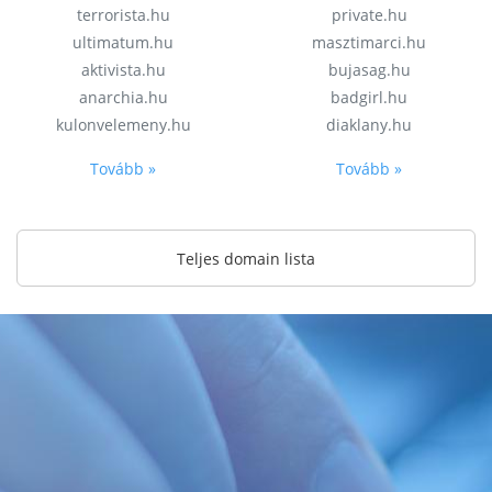
terrorista.hu
private.hu
ultimatum.hu
masztimarci.hu
aktivista.hu
bujasag.hu
anarchia.hu
badgirl.hu
kulonvelemeny.hu
diaklany.hu
Tovább »
Tovább »
Teljes domain lista