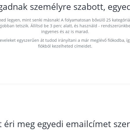
gadnak személyre szabott, egyed
címed legyen, mint senki másnak! A folyamatosan bővülő 25 kategóri
egjobban tetszik. Állítsd be 3 perc alatt, és használd - rendszerü
ingyenes és az is marad.
leveleket egyszerűen át tudod irányítani a már meglévő fiókodba, í
fiókból kezelheted címeidet.
t éri meg egyedi emailcímet szer