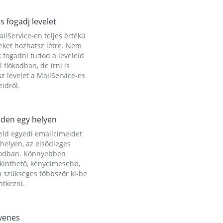
és fogadj levelet
ilService-en teljes értékű
eket hozhatsz létre. Nem
 fogadni tudod a leveleid
l fiókodban, de írni is
z levelet a MailService-es
idről.
den egy helyen
eld egyedi emailcímeidet
helyen, az elsődleges
kodban. Könnyebben
ekinthető, kényelmesebb,
 szükséges többször ki-be
ntkezni.
yenes