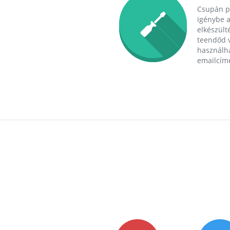
Csupán p
igénybe a
elkészülté
teendőd v
használha
emailcím