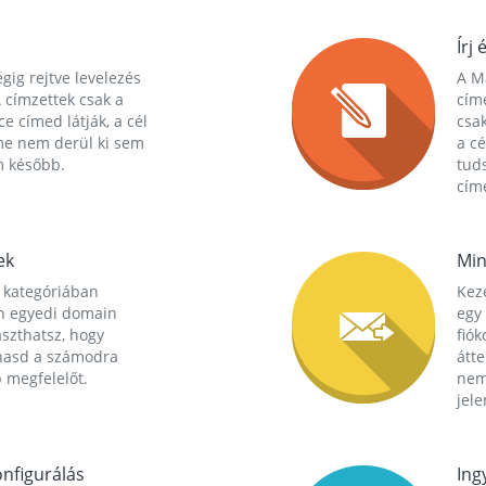
Írj 
gig rejtve levelezés
A Ma
 címzettek csak a
cím
ce címed látják, a cél
csak
me nem derül ki sem
a cé
m később.
tuds
címe
ek
Min
 kategóriában
Kez
n egyedi domain
egy 
aszthatsz, hogy
fió
hasd a számodra
átt
 megfelelőt.
nem
jele
nfigurálás
Ing