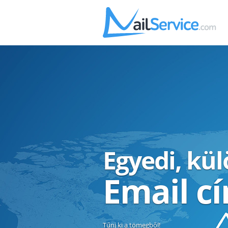
Egyedi, kü
Email c
Tűnj ki a tömegből!