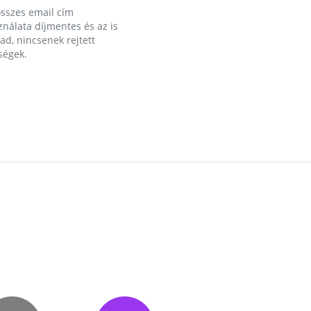
összes email cím
nálata díjmentes és az is
d, nincsenek rejtett
ségek.