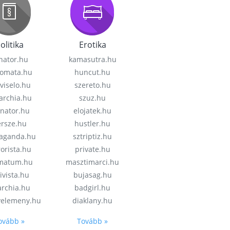
olitika
Erotika
nator.hu
kamasutra.hu
lomata.hu
huncut.hu
viselo.hu
szereto.hu
garchia.hu
szuz.hu
enator.hu
elojatek.hu
rsze.hu
hustler.hu
aganda.hu
sztriptiz.hu
rorista.hu
private.hu
imatum.hu
masztimarci.hu
ivista.hu
bujasag.hu
archia.hu
badgirl.hu
velemeny.hu
diaklany.hu
ovább »
Tovább »