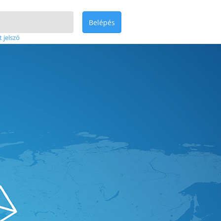
Belépés
t jelszó