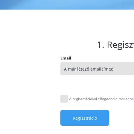
1. Regisz
Email
A regisztrációval elfogadod a mailser
Regisztráció