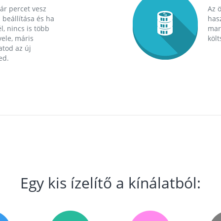
ár percet vesz
Az 
 beállítása és ha
hasz
l, nincs is több
mara
ele, máris
költ
tod az új
ed.
Egy kis ízelítő a kínálatból: