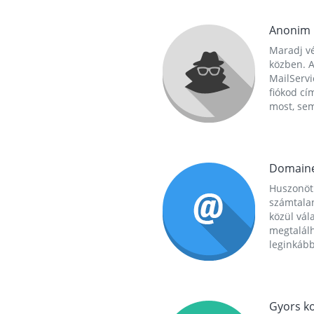
Anonim
Maradj vé
közben. A
MailServi
fiókod cí
most, se
Domain
Huszonöt
számtala
közül vál
megtalál
leginkább
Gyors ko