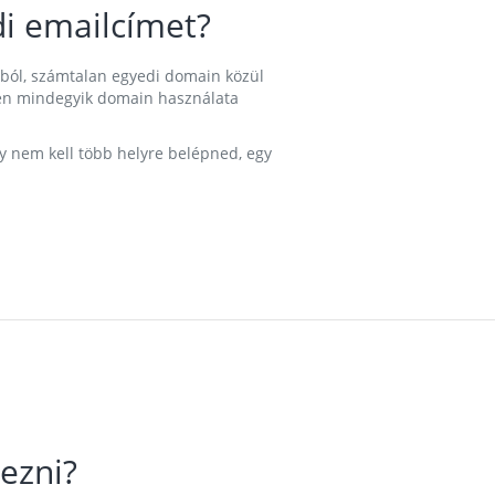
i emailcímet?
ából, számtalan egyedi domain közül
nkben mindegyik domain használata
gy nem kell több helyre belépned, egy
ezni?