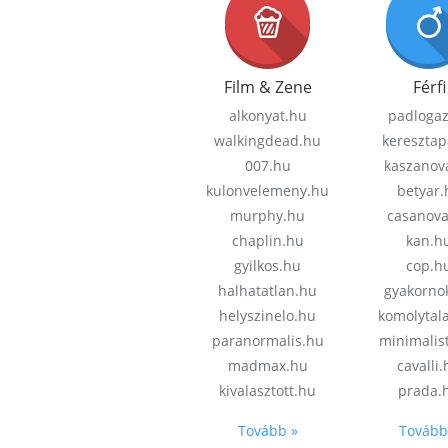
Film & Zene
Férfi
alkonyat.hu
padloga
walkingdead.hu
keresztap
007.hu
kaszanov
kulonvelemeny.hu
betyar.
murphy.hu
casanov
chaplin.hu
kan.h
gyilkos.hu
cop.h
halhatatlan.hu
gyakorno
helyszinelo.hu
komolytal
paranormalis.hu
minimalis
madmax.hu
cavalli
kivalasztott.hu
prada.
Tovább »
Tovább