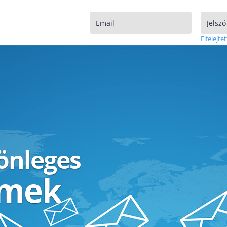
Elfelejtet
lönleges
ímek