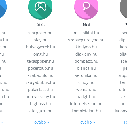
Játék
Női
P
z.hu
starpoker.hu
missbikini.hu
se
a.hu
play.hu
szepsegkiralyno.hu
dip
a.hu
hulyegyerek.hu
kiralyno.hu
kep
hu
omg.hu
diaklany.hu
oli
a.hu
texaspoker.hu
bombazo.hu
sz
u
pokerclub.hu
bianca.hu
pe
u
szabadulo.hu
veronika.hu
prop
k.hu
zsugabubus.hu
cindy.hu
ter
an.hu
pokerface.hu
woman.hu
ult
ta.hu
autoverseny.hu
badgirl.hu
akt
.hu
bigboss.hu
internetszepe.hu
an
hu
jatekguru.hu
komolytalan.hu
kulon
 »
Tovább »
Tovább »
T